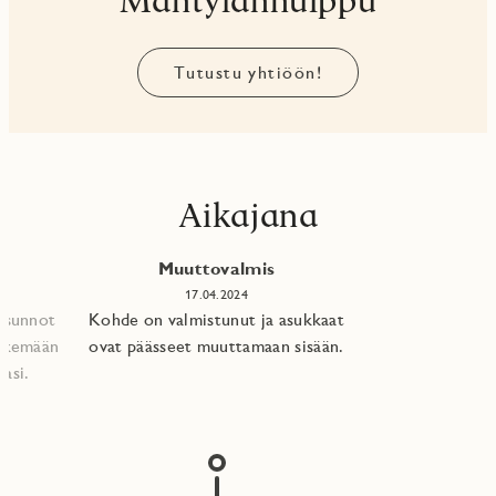
Tutustu yhtiöön!
Aikajana
Muuttovalmis
17.04.2024
 asunnot
Kohde on valmistunut ja asukkaat
tekemään
ovat päässeet muuttamaan sisään.
asi.​