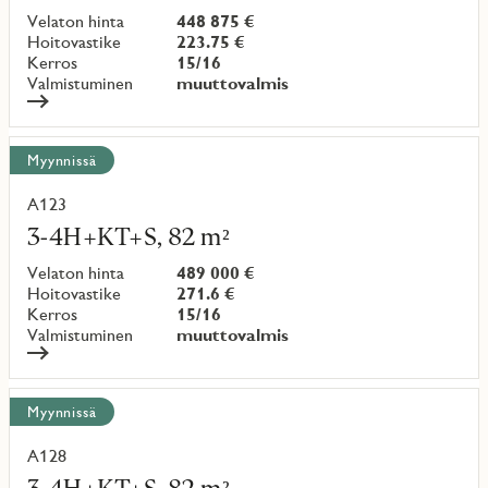
Velaton hinta
448 875 €
Hoitovastike
223.75 €
Kerros
15/16
Valmistuminen
muuttovalmis
Myynnissä
A123
Lue
lisää
3-4H+KT+S, 82 m²
kohteesta
Velaton hinta
489 000 €
Hoitovastike
271.6 €
Kerros
15/16
Valmistuminen
muuttovalmis
Myynnissä
A128
Lue
lisää
3-4H+KT+S, 82 m²