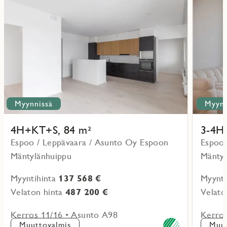
lisää
lisää
ritmarkering
Favoritmarker
kohteesta
kohteesta
Myynnissä
Myynn
4H+KT+S, 84 m²
3-4H
Espoo / Leppävaara / Asunto Oy Espoon
Espoo 
Mäntylänhuippu
Mäntyl
Myyntihinta
137 568 €
Myynti
Velaton hinta
487 200 €
Velato
Kerros 11/16 • Asunto A98
Kerros
Muuttovalmis
Muut