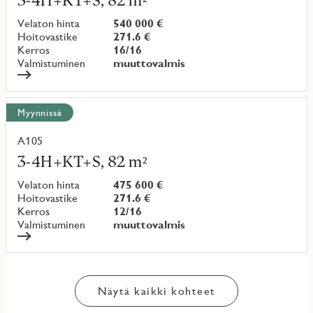
kohteesta
Velaton hinta
540 000 €
Hoitovastike
271.6 €
Kerros
16/16
Valmistuminen
muuttovalmis
Myynnissä
A105
Lue
lisää
3-4H+KT+S, 82 m²
kohteesta
Velaton hinta
475 600 €
Hoitovastike
271.6 €
Kerros
12/16
Valmistuminen
muuttovalmis
Näytä kaikki kohteet