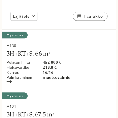
Lajittele
Taulukko
Näytä
Myynnissä
kaikki
kohteet
A130
Lue
lisää
3H+KT+S, 66 m²
kohteesta
Velaton hinta
452 000 €
Hoitovastike
218.8 €
Kerros
16/16
Valmistuminen
muuttovalmis
Myynnissä
A121
Lue
lisää
3H+KT+S, 67.5 m²
kohteesta