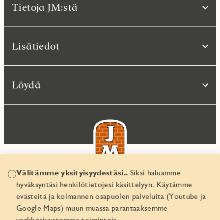
Tietoja JM:stä
Lisätiedot
Löydä
Välitämme yksityisyydestäsi..
Siksi haluamme
hyväksyntäsi henkilötietojesi käsittelyyn. Käytämme
© JM Suomi OY 2026
evästeitä ja kolmannen osapuolen palveluita (Youtube ja
Yritystunnus 1974161-8
Google Maps) muun muassa parantaaksemme
verkkosivustomme toimintoja.