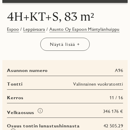
4H+KT+S, 83 m²
Espoo
/
Leppävaara
/
Asunto Oy Espoon Mäntylänhuippu
Näytä lisää +
Asunnon numero
A96
Tontti
Valinnainen vuokratontti
Kerros
11 / 16
Tooltip
346 176 €
Velkaosuus
Osuus tontin lunastushinnasta
42 505.29
Tooltip