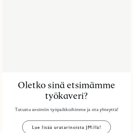
Oletko sinä etsimämme
työkaveri?
Tutustu avoimiin työpaikkoihimme ja ota yhteyttä!
Lue lisää uratarinoista JM:llä!