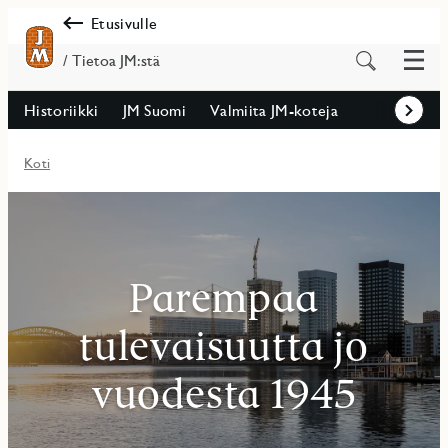
Etusivulle
Valik
Etsi
/ Tietoa JM:stä
sisältöä
Historiikki
JM Suomi
Valmiita JM-koteja
Eteenp
Koti
Parempaa
tulevaisuutta jo
vuodesta 1945