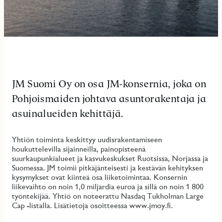
JM Suomi Oy on osa JM-konsernia, joka on
Pohjoismaiden johtava asuntorakentaja ja
asuinalueiden kehittäjä.
Yhtiön toiminta keskittyy uudisrakentamiseen
houkuttelevilla sijainneilla, painopisteenä
suurkaupunkialueet ja kasvukeskukset Ruotsissa, Norjassa ja
Suomessa. JM toimii pitkäjänteisesti ja kestävän kehityksen
kysymykset ovat kiinteä osa liiketoimintaa. Konsernin
liikevaihto on noin 1,0 miljardia euroa ja sillä on noin 1 800
työntekijää. Yhtiö on noteerattu Nasdaq Tukholman Large
Cap -listalla. Lisätietoja osoitteessa www.jmoy.fi.