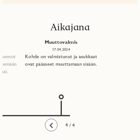
Aikajana
Muuttovalmis
17.04.2024
 asunnot
Kohde on valmistunut ja asukkaat
tekemään
ovat päässeet muuttamaan sisään.
asi.​
1
2
3
4
/ 4
Taaksepäin