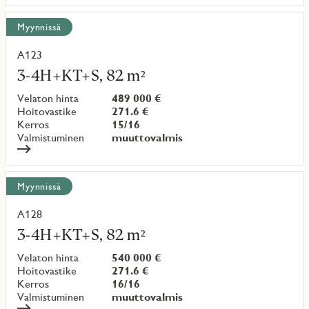
Myynnissä
A123
Lue
lisää
3-4H+KT+S, 82 m²
kohteesta
Velaton hinta
489 000 €
Hoitovastike
271.6 €
Kerros
15/16
Valmistuminen
muuttovalmis
Myynnissä
A128
Lue
lisää
3-4H+KT+S, 82 m²
kohteesta
Velaton hinta
540 000 €
Hoitovastike
271.6 €
Kerros
16/16
Valmistuminen
muuttovalmis