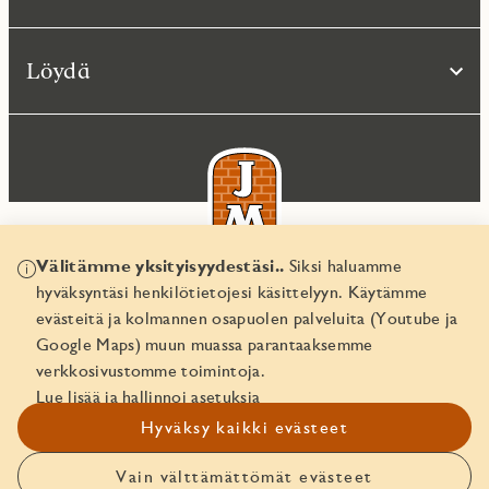
Löydä
Välitämme yksityisyydestäsi..
Siksi haluamme
hyväksyntäsi henkilötietojesi käsittelyyn. Käytämme
© JM Suomi OY 2026
evästeitä ja kolmannen osapuolen palveluita (Youtube ja
Yritystunnus 1974161-8
Google Maps) muun muassa parantaaksemme
verkkosivustomme toimintoja.
Lue lisää ja hallinnoi asetuksia
Hyväksy kaikki evästeet
Vain välttämättömät evästeet