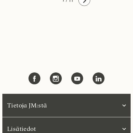
/ 11
Eteenpäin
Tietoja JM:stä
Lisätiedot