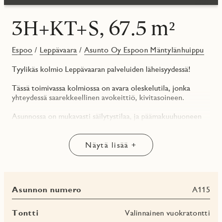
3H+KT+S, 67.5 m²
Espoo
/
Leppävaara
/
Asunto Oy Espoon Mäntylänhuippu
Tyylikäs kolmio Leppävaaran palveluiden läheisyydessä!
Tässä toimivassa kolmiossa on avara oleskelutila, jonka
yhteydessä saarekkeellinen avokeittiö, kivitasoineen.
Asunnossa on mukavasti säilytystilaa, ja päämakuuhuoneen
yhteydessä on oma vaatehuone. Kylpyhuoneen yhteydessä
on oma sauna, joka lämpenee aina halutessasi. Saunan
jälkeen on ihana vilvoitella omalla parvekkeella. Leveä
Näytä lisää +
lasitettu parveke avautuu etelään!
Katso kuva asunnon parvekkeelta! Kuva on havainnekuva
johon ympäristö on mallinnettu, joten se voi poiketa joltain
Asunnon numero
A115
osin toteutuvasta. Ilmoituksen muut kuvat ovat valokuvia
yhtiön esittelyasunnoista, joten ne eivät välttämättä vastaa
juuri tämän asunnon pohjakuvaa tai sisustusmateriaaleja.
Tontti
Valinnainen vuokratontti