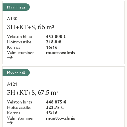
Näytä
Myynnissä
kaikki
kohteet
A130
Lue
lisää
3H+KT+S, 66 m²
kohteesta
Velaton hinta
452 000 €
Hoitovastike
218.8 €
Kerros
16/16
Valmistuminen
muuttovalmis
Myynnissä
A121
Lue
lisää
3H+KT+S, 67.5 m²
kohteesta
Velaton hinta
448 875 €
Hoitovastike
223.75 €
Kerros
15/16
Valmistuminen
muuttovalmis