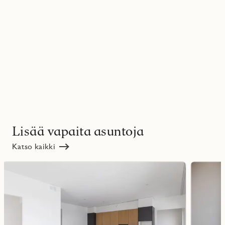
Lisää vapaita asuntoja
Katso kaikki
Lue
Lue
lisää
lisää
ritmarkering
Favoritmarker
kohteesta
kohteesta