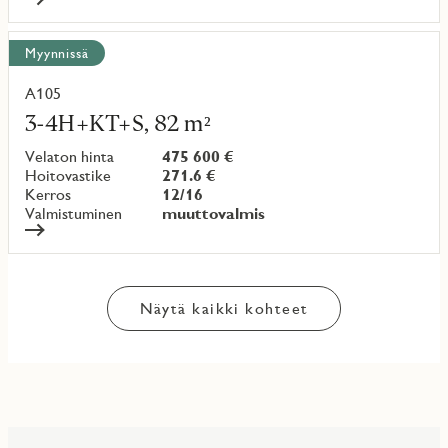
Myynnissä
A105
Lue
lisää
3-4H+KT+S, 82 m²
kohteesta
Velaton hinta
475 600 €
Hoitovastike
271.6 €
Kerros
12/16
Valmistuminen
muuttovalmis
Näytä kaikki kohteet