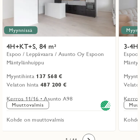
Myynnissä
Myynn
4H+KT+S, 84 m²
3-4H
Espoo / Leppävaara / Asunto Oy Espoon
Espoo 
Mäntylänhuippu
Mäntyl
Myyntihinta
137 568 €
Myynti
Velaton hinta
487 200 €
Velato
Kerros 11/16 • Asunto A98
Kerros
Muuttovalmis
Muut
Kohde on muuttovalmis
Kohde
10
11
1
2
3
4
5
6
7
8
9