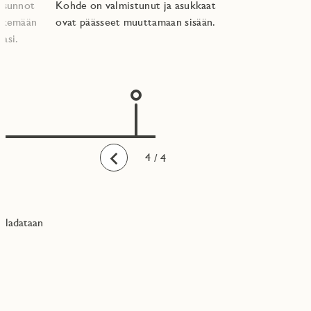
 asunnot
Kohde on valmistunut ja asukkaat
tekemään
ovat päässeet muuttamaan sisään.
asi.​
1
2
3
4
/ 4
Taaksepäin
ladataan