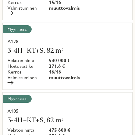
Kerros
15/16
Valmistuminen
muuttovalmis
Myynnissä
A128
Lue
lisää
3-4H+KT+S, 82 m²
kohteesta
Velaton hinta
540 000 €
Hoitovastike
271.6 €
Kerros
16/16
Valmistuminen
muuttovalmis
Myynnissä
A105
Lue
lisää
3-4H+KT+S, 82 m²
kohteesta
Velaton hinta
475 600 €