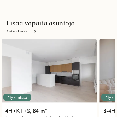
Lisää vapaita asuntoja
Katso kaikki
Lue
Lue
lisää
lisää
ritmarkering
Favoritmarker
kohteesta
kohteesta
Myynnissä
Myynn
4H+KT+S, 84 m²
3-4H