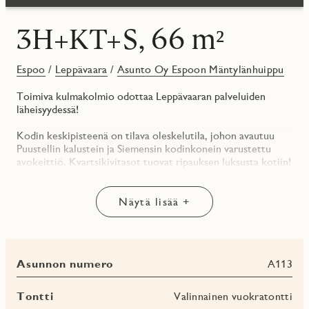
3H+KT+S, 66 m²
Espoo
/
Leppävaara
/
Asunto Oy Espoon Mäntylänhuippu
Toimiva kulmakolmio odottaa Leppävaaran palveluiden
läheisyydessä!
Kodin keskipisteenä on tilava oleskelutila, johon avautuu
Puustellin kalustein ja Siemensin kodinkonein varustettu
avokeittiö. Kvartsikivitasot tuovat ripauksen luksusta kotiin!
Asunnossa on kaksi makuuhuonetta, joista toisen yhteydessä
on vaatehuone. Kylpyhuoneen yhteydessä oma sauna, joka
Näytä lisää +
lämpenee aina halutessasi. Saunan jälkeen on mukava
vilvoitella omalla lasitetulla parvekkeella!
Kun teet kaupat Mäntylänhuipusta, maksat kaupanteon
Asunnon numero
A113
yhteydessä vain 15% asunnon myyntihinnasta. Loput
myyntihinnasta erääntyy vasta lähellä valmistumista vuonna
2024.
Tontti
Valinnainen vuokratontti