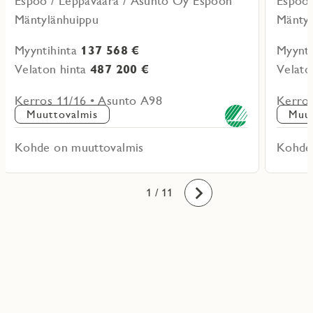
Espoo / Leppävaara / Asunto Oy Espoon
Espoo 
Mäntylänhuippu
Mäntyl
Myyntihinta
137 568 €
Myynti
Velaton hinta
487 200 €
Velato
Kerros 11/16 • Asunto A98
Kerros
Muuttovalmis
Muut
Kohde on muuttovalmis
Kohde
10
11
1
2
3
4
5
6
7
8
9
/ 11
Eteenpäin