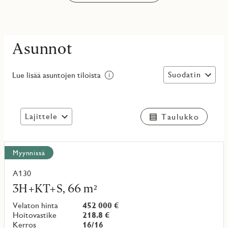
Asunnot
Suodatin
Lue lisää asuntojen tiloista
Lajittele
Taulukko
Näytä
Myynnissä
kaikki
kohteet
A130
Lue
lisää
3H+KT+S, 66 m²
kohteesta
Velaton hinta
452 000 €
Hoitovastike
218.8 €
Kerros
16/16