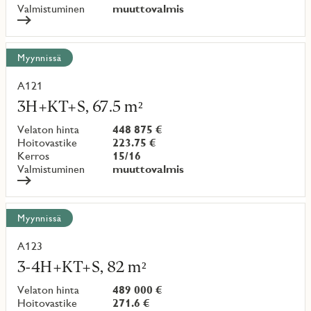
Valmistuminen
muuttovalmis
Myynnissä
A121
Lue
lisää
3H+KT+S, 67.5 m²
kohteesta
Velaton hinta
448 875 €
Hoitovastike
223.75 €
Kerros
15/16
Valmistuminen
muuttovalmis
Myynnissä
A123
Lue
lisää
3-4H+KT+S, 82 m²
kohteesta
Velaton hinta
489 000 €
Hoitovastike
271.6 €