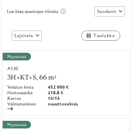
Suodatin
Lue lisää asuntojen tiloista
Lajittele
Taulukko
Näytä
Myynnissä
kaikki
kohteet
A130
Lue
lisää
3H+KT+S, 66 m²
kohteesta
Velaton hinta
452 000 €
Hoitovastike
218.8 €
Kerros
16/16
Valmistuminen
muuttovalmis
Myynnissä