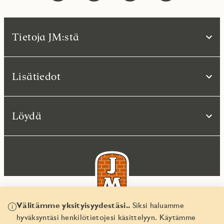
Tietoja JM:stä
Lisätiedot
Löydä
Välitämme yksityisyydestäsi..
Siksi haluamme
hyväksyntäsi henkilötietojesi käsittelyyn. Käytämme
© JM Suomi OY 2026