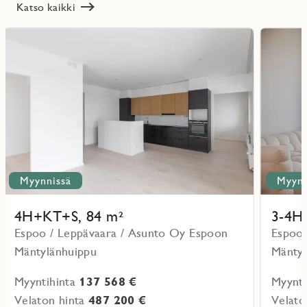
Katso kaikki
Lue
Lue
lisää
lisää
ritmarkering
Favoritmarker
kohteesta
kohteesta
Myynnissä
Myynn
4H+KT+S, 84 m²
3-4H
Espoo / Leppävaara / Asunto Oy Espoon
Espoo 
Mäntylänhuippu
Mäntyl
Myyntihinta
137 568 €
Myynti
Velaton hinta
487 200 €
Velato