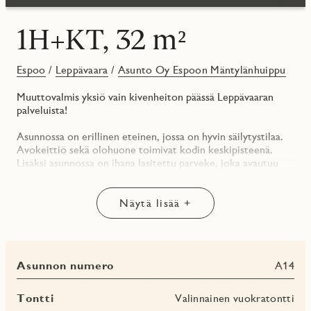
1H+KT, 32 m²
Espoo
/
Leppävaara
/
Asunto Oy Espoon Mäntylänhuippu
Muuttovalmis yksiö vain kivenheiton päässä Leppävaaran
palveluista!
Asunnossa on erillinen eteinen, jossa on hyvin säilytystilaa.
Avokeittiö sekä olohuone toimivat kodin keskipisteenä.
Lisäksi asunnossa on ihana lasitettu parveke, joka avautuu
kohti etelää.
Yhtiössä on erinomaiset yhteistilat, jotka helpottavat
Näytä lisää +
asukkaiden arkea. Asukkaiden käytössä ovat mm. kerhotilat,
talosaunaosastot, pyörä- ja lastenvaunuvarastot sekä
talopesula ja kuivaushuone. Katso kuvat yhtiön yhteisistä
tiloista!
Asunnon numero
A14
Asunto Oy Espoon Mäntylänhuippu on 16. kerroksinen
tornitalo, joka on valmistunut Puustellinkallion uudelle
Tontti
Valinnainen vuokratontti
asuinalueelle Espoon Leppävaaraan, erinomaisten