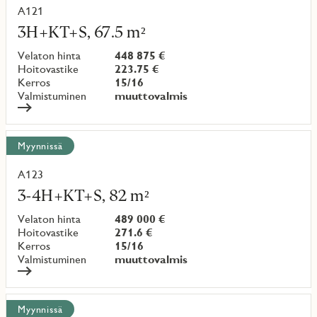
A121
Lue
lisää
3H+KT+S, 67.5 m²
kohteesta
Velaton hinta
448 875 €
Hoitovastike
223.75 €
Kerros
15/16
Valmistuminen
muuttovalmis
Myynnissä
A123
Lue
lisää
3-4H+KT+S, 82 m²
kohteesta
Velaton hinta
489 000 €
Hoitovastike
271.6 €
Kerros
15/16
Valmistuminen
muuttovalmis
Myynnissä