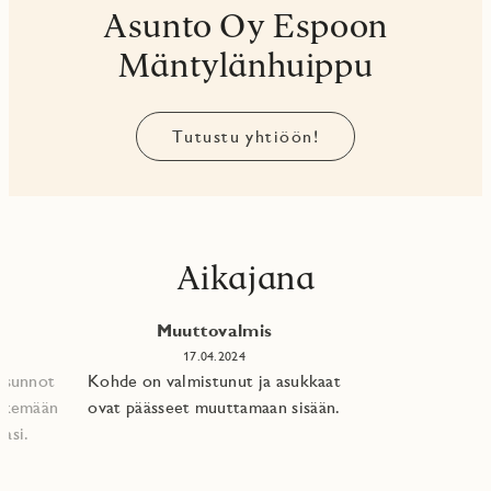
Asunto Oy Espoon
Mäntylänhuippu
Tutustu yhtiöön!
Aikajana
Muuttovalmis
17.04.2024
 asunnot
Kohde on valmistunut ja asukkaat
tekemään
ovat päässeet muuttamaan sisään.
asi.​