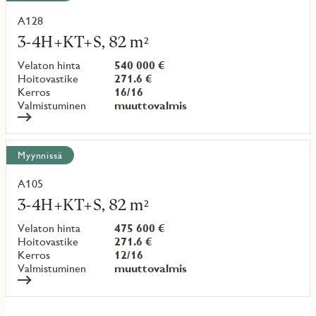
A128
Lue
lisää
3-4H+KT+S, 82 m²
kohteesta
Velaton hinta
540 000 €
Hoitovastike
271.6 €
Kerros
16/16
Valmistuminen
muuttovalmis
Myynnissä
A105
Lue
lisää
3-4H+KT+S, 82 m²
kohteesta
Velaton hinta
475 600 €
Hoitovastike
271.6 €
Kerros
12/16
Valmistuminen
muuttovalmis