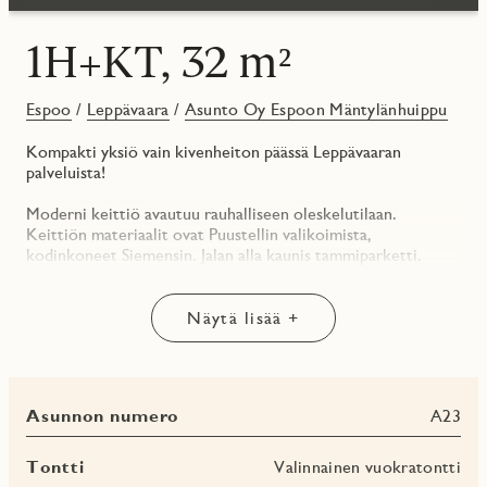
1H+KT, 32 m²
Espoo
/
Leppävaara
/
Asunto Oy Espoon Mäntylänhuippu
Kompakti yksiö vain kivenheiton päässä Leppävaaran
palveluista!
Moderni keittiö avautuu rauhalliseen oleskelutilaan.
Keittiön materiaalit ovat Puustellin valikoimista,
kodinkoneet Siemensin. Jalan alla kaunis tammiparketti.
Erillinen eteinen rauhoittaa kodin tunnelmaa. Lasitettu
parveke on kuin ylimääräinen huone keväästä pitkälle
syksyyn.
Näytä lisää +
Asunto Oy Espoon Mäntylänhuippu on 16. kerroksinen
tornitalo, joka nousee Puustellinkallion uudelle asuinalueelle
Espoon Leppävaaraan, erinomaisten liikenneyhteyksien ja
Asunnon numero
A23
palveluiden äärelle. Yhtiöön rakentuu yhteensä 130 uutta
ihanaa kotia.
Tontti
Valinnainen vuokratontti
Mäntylänhuippu rakennetaan pohjoismaisen