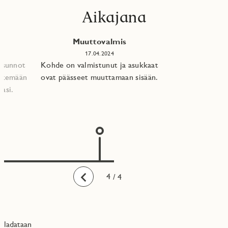
Aikajana
Muuttovalmis
17.04.2024
 asunnot
Kohde on valmistunut ja asukkaat
tekemään
ovat päässeet muuttamaan sisään.
asi.​
1
2
3
4
/ 4
Taaksepäin
ladataan