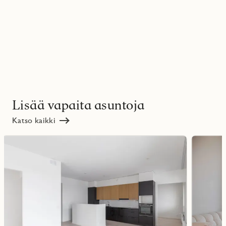
Lisää vapaita asuntoja
Katso kaikki
Lue
Lue
lisää
lisää
ritmarkering
Favoritmarker
kohteesta
kohteesta