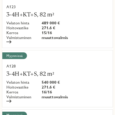
A123
Lue
lisää
3-4H+KT+S, 82 m²
kohteesta
Velaton hinta
489 000 €
Hoitovastike
271.6 €
Kerros
15/16
Valmistuminen
muuttovalmis
Myynnissä
A128
Lue
lisää
3-4H+KT+S, 82 m²
kohteesta
Velaton hinta
540 000 €
Hoitovastike
271.6 €
Kerros
16/16
Valmistuminen
muuttovalmis