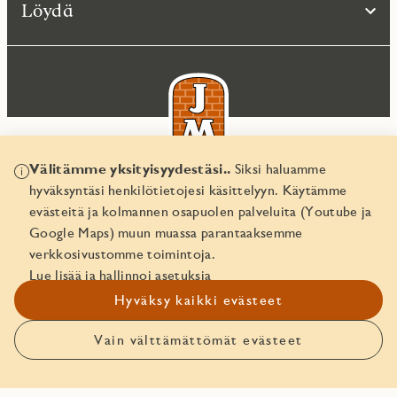
Löydä
Välitämme yksityisyydestäsi..
Siksi haluamme
hyväksyntäsi henkilötietojesi käsittelyyn. Käytämme
© JM Suomi OY 2026
evästeitä ja kolmannen osapuolen palveluita (Youtube ja
Yritystunnus 1974161-8
Google Maps) muun muassa parantaaksemme
verkkosivustomme toimintoja.
Lue lisää ja hallinnoi asetuksia
Hyväksy kaikki evästeet
Vain välttämättömät evästeet