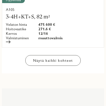
Myynnissä
A105
Lue
lisää
3-4H+KT+S, 82 m²
kohteesta
Velaton hinta
475 600 €
Hoitovastike
271.6 €
Kerros
12/16
Valmistuminen
muuttovalmis
Näytä kaikki kohteet