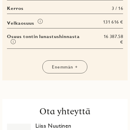
ympäristömerkin, Joutsenmerkin kriteerien mukaisesti ja
Kerros
3 / 16
sille haetaan Joutsenmerkki-sertifikaattia. Yhtiö on savuton
ja ammattimainen lyhytaikainen vuokraustoiminta on
Tooltip
yhtiössä kiellettyä. Yhtiö rakentuu valinnaiselle
131 616 €
Velkaosuus
vuokratontille.
Osuus tontin lunastushinnasta
16 387.58
Lue lisää osoitteessa jmoy.fi/mantylanhuippu
Tooltip
€
Enemmän +
Ota yhteyttä
Liisa Nuutinen