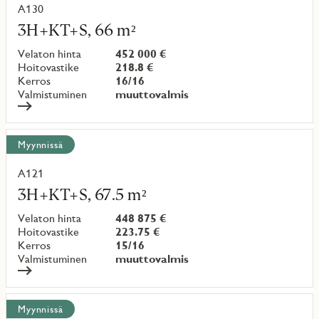
kohteet
A130
Lue
lisää
3H+KT+S, 66 m²
kohteesta
Velaton hinta
452 000 €
Hoitovastike
218.8 €
Kerros
16/16
Valmistuminen
muuttovalmis
Myynnissä
A121
Lue
lisää
3H+KT+S, 67.5 m²
kohteesta
Velaton hinta
448 875 €
Hoitovastike
223.75 €
Kerros
15/16
Valmistuminen
muuttovalmis
Myynnissä