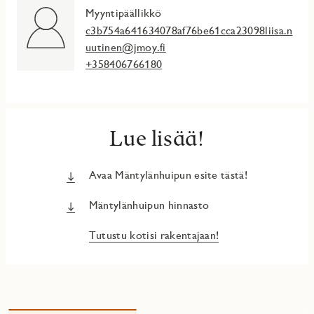
Myyntipäällikkö
c3b754a641634078af76be61cca23098liisa.n
uutinen@jmoy.fi
+358406766180
Lue lisää!
Avaa Mäntylänhuipun esite tästä!
Mäntylänhuipun hinnasto
Tutustu kotisi rakentajaan!