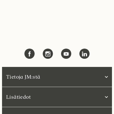
Tietoja JM:stä
Lisätiedot