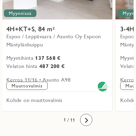
Myynnissä
Myynn
4H+KT+S, 84 m²
3-4H
Espoo / Leppävaara / Asunto Oy Espoon
Espoo 
Mäntylänhuippu
Mäntyl
Myyntihinta
137 568 €
Myynti
Velaton hinta
487 200 €
Velato
Kerros 11/16 • Asunto A98
Kerros
Muuttovalmis
Muut
Kohde on muuttovalmis
Kohde
10
11
1
2
3
4
5
6
7
8
9
/ 11
Eteenpäin