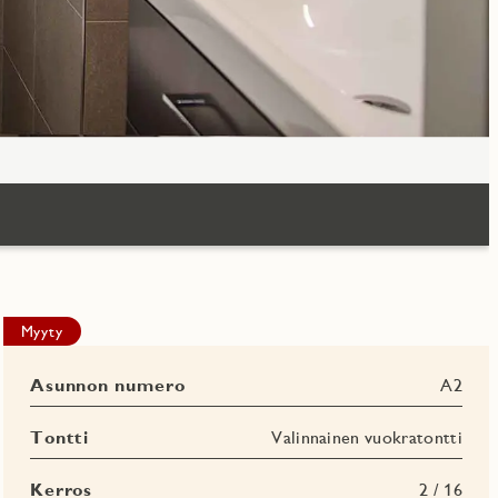
Myyty
Asunnon numero
A2
Tontti
Valinnainen vuokratontti
Kerros
2 / 16