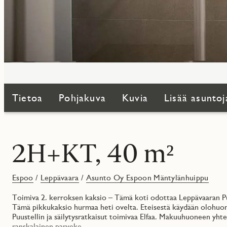
Tietoa
Pohjakuva
Kuvia
Lisää asuntoj
2H+KT, 40 m²
Espoo
/
Leppävaara
/
Asunto Oy Espoon Mäntylänhuippu
Toimiva 2. kerroksen kaksio – Tämä koti odottaa Leppävaaran Puu
Tämä pikkukaksio hurmaa heti ovelta. Eteisestä käydään olohuone
Puustellin ja säilytysratkaisut toimivaa Elfaa. Makuuhuoneen yht
ranskalainen parveke.