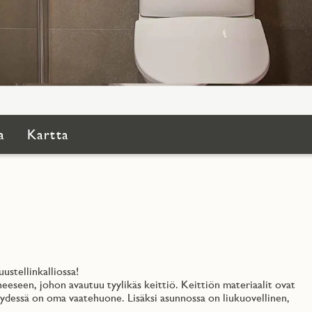
a
Kartta
stellinkalliossa!
eseen, johon avautuu tyylikäs keittiö. Keittiön materiaalit ovat
eydessä on oma vaatehuone. Lisäksi asunnossa on liukuovellinen,