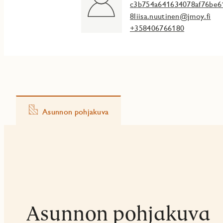
c3b754a641634078af76be6
8liisa.nuutinen@jmoy.fi
+358406766180
Asunnon pohjakuva
Asunnon pohjakuva