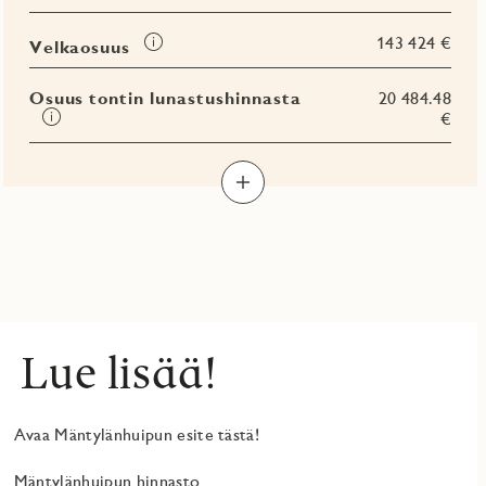
Tooltip
143 424 €
Velkaosuus
Osuus tontin lunastushinnasta
20 484.48
Tooltip
€
Lue lisää!
Avaa Mäntylänhuipun esite tästä!
Mäntylänhuipun hinnasto