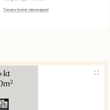
Tutustu kotisi rakentajaan!
Avaa
pohjakuv