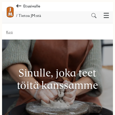
Etusivulle
Valik
Etsi
/ Tietoa JM:stä
sisältöä
Koti
Sinulle, joka teet
töitä kanssamme