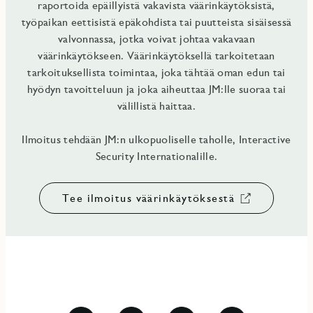
raportoida epäillyistä vakavista väärinkäytöksistä,
työpaikan eettisistä epäkohdista tai puutteista sisäisessä
valvonnassa, jotka voivat johtaa vakavaan
väärinkäytökseen. Väärinkäytöksellä tarkoitetaan
tarkoituksellista toimintaa, joka tähtää oman edun tai
hyödyn tavoitteluun ja joka aiheuttaa JM:lle suoraa tai
välillistä haittaa.
Ilmoitus tehdään JM:n ulkopuoliselle taholle, Interactive
Security Internationalille.
Tee ilmoitus väärinkäytöksestä