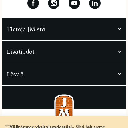
Tietoja JM:stä
Lisätiedot
Löydä
Välitämme yksityisyydestäsi..
Siksi haluamme