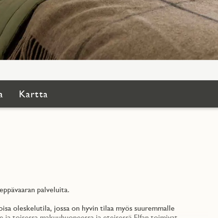
a
Kartta
Leppävaaran palveluita.
oisa oleskelutila, jossa on hyvin tilaa myös suuremmalle
a toisessa makuuhuoneessa ja eteisessä Elfan toimivat