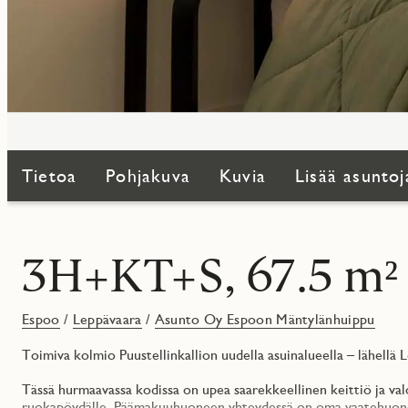
Tietoa
Pohjakuva
Kuvia
Lisää asuntoj
3H+KT+S, 67.5 m²
Espoo
/
Leppävaara
/
Asunto Oy Espoon Mäntylänhuippu
Toimiva kolmio Puustellinkallion uudella asuinalueella – lähellä 
Tässä hurmaavassa kodissa on upea saarekkeellinen keittiö ja val
ruokapöydälle. Päämakuuhuoneen yhteydessä on oma vaatehuone j