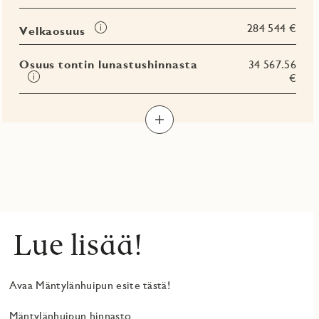
Tooltip
284 544 €
Velkaosuus
Osuus tontin lunastushinnasta
34 567.56
Tooltip
€
Lue lisää!
Avaa Mäntylänhuipun esite tästä!
Mäntylänhuipun hinnasto