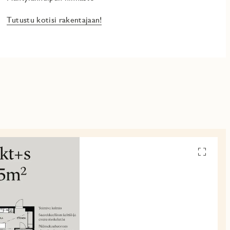
Tutustu kotisi rakentajaan!
Avaa
pohjakuv