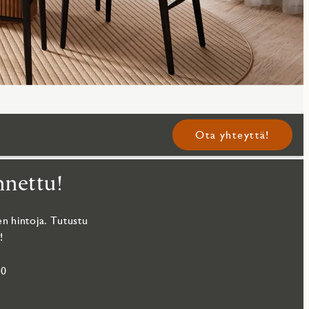
Ota yhteyttä!
nnettu!
n hintoja. Tutustu
!
0‬