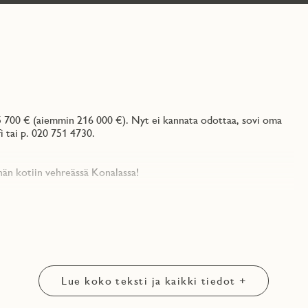
5 700 € (aiemmin 216 000 €). Nyt ei kannata odottaa, sovi oma
 tai p. 020 751 4730.
hän kotiin vehreässä Konalassa!
ään olohuoneeseen. Keittiön materiaalit ovat Puustellin, eteisen
u parveke on kuin ylimääräinen huone. Lasitetulle parvekkeelle
 yhtiön sisäpihan suuntaan.
t, ja asuntoon kuuluu oma irtaimistovarasto. Yhtiö on
gialuokka on A.​ Lue lisää jmoy.fi/paivanpaiste
Lue koko teksti ja kaikki tiedot +
 välttämättä vastaa juuri tämän asunnon pohjakuvaa.