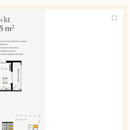
Avaa
pohjakuv