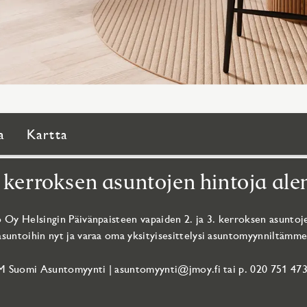
a
Kartta
3. kerroksen asuntojen hintoja ale
Oy Helsingin Päivänpaisteen vapaiden 2. ja 3. kerroksen asuntoje
asuntoihin nyt ja varaa oma yksityisesittelysi asuntomyynniltämme
M Suomi Asuntomyynti | asuntomyynti@jmoy.fi tai p. 020 751 473