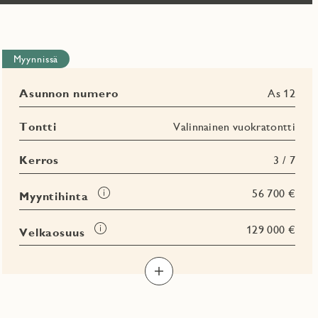
Myynnissä
Asunnon numero
As 12
Tontti
Valinnainen vuokratontti
Kerros
3 / 7
Tooltip
56 700 €
Myyntihinta
Tooltip
129 000 €
Velkaosuus