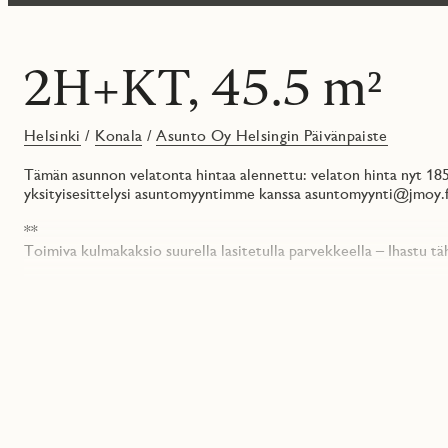
2H+KT, 45.5 m²
Helsinki
/
Konala
/
Asunto Oy Helsingin Päivänpaiste
Tämän asunnon velatonta hintaa alennettu: velaton hinta nyt 18
yksityisesittelysi asuntomyyntimme kanssa asuntomyynti@jmoy.fi
**
Toimiva kulmakaksio suurella lasitetulla parvekkeella – Ihastu tä
Tässä kulma-asunnossa on avoin keittotila, joka avautuu viihtyis
ja makuuhuoneen säilytysratkaisut toimivaa Elfaa. Suuri lasitett
käydään kokolasisesta liukuovesta ja parveke avautuu kohti itää,
Asunto Oy Helsingin Päivänpaisteessa on monipuoliset yhteistila
rakennettu Joutsenmerkin kriteerien mukaisesti ja asuntojen ener
Huomaathan, että ilmoituksen kuvat ovat visualisointeja eivätkä