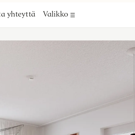
a yhteyttä
Valikko