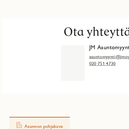
Functional corner one-bedroom with a large glazed balcony – Fall
Discover and fall in love at: jmoy.fi/paivanpaiste
JM Suomi Oy rekisteröi ja käsittelee antamiasi henkilötietoja me
Ota yhteytt
https://www.jmoy.fi/personal-details/ mukaisesti.
Asiakirjassa on lisäksi tietoja siitä, miten voit selvittää, mitä he
tai peruuttaa suostumuksen.
JM Asuntomyynt
asuntomyynti@jmoy
020 751 4730
Asunnon pohjakuva