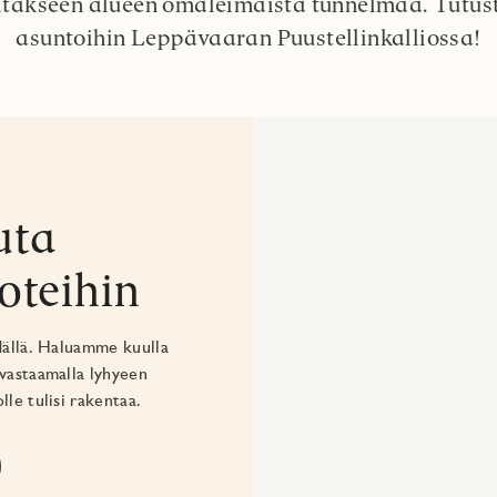
ritäkseen alueen omaleimaista tunnelmaa. Tutus
asuntoihin Leppävaaran Puustellinkalliossa!
uta
oteihin
dällä. Haluamme kuulla
 vastaamalla lyhyeen
lle tulisi rakentaa.