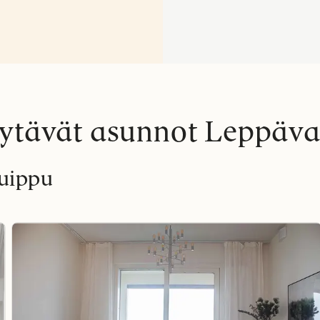
tävät asunnot Leppäv
uippu
Lue
lisää
oritmarkering
Fav
kohteesta