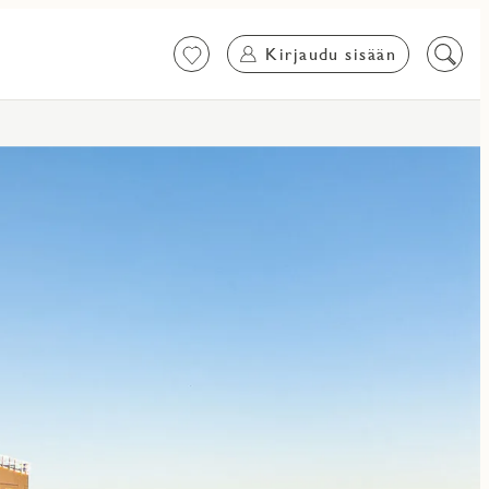
Kirjaudu sisään
Suosikit
Etsi
sisältö