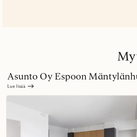
Myy
Asunto Oy Espoon Mäntylänh
Lue lisää
Lue
lisää
voritmarkering
Fav
kohteesta