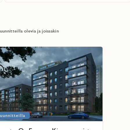
unnitteilla olevia ja joissakin
rkering
ektista
uunnitteilla