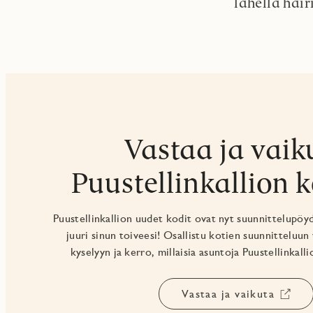
lähellä häi
Vastaa ja vaik
Puustellinkallion k
Puustellinkallion uudet kodit ovat nyt suunnittelupöy
juuri sinun toiveesi! Osallistu kotien suunnitteluun
kyselyyn ja kerro, millaisia asuntoja Puustellinkallio
Vastaa ja vaikuta