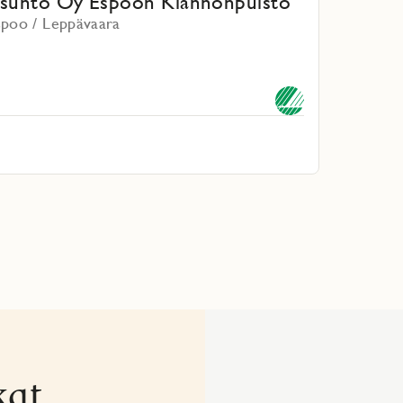
sunto Oy Espoon Kiannonpuisto
spoo / Leppävaara
kat