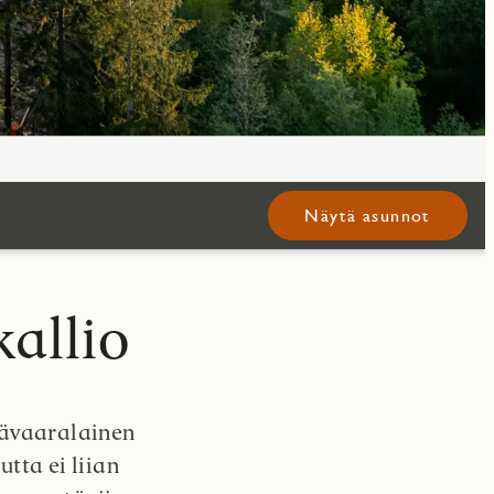
Näytä asunnot
allio
pävaaralainen
tta ei liian