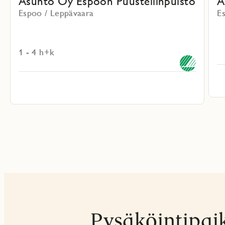
Asunto Oy Espoon Puustellinpuisto
A
Espoo / Leppävaara
E
1 - 4 h+k
Pysäköintipai