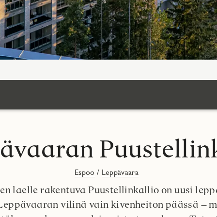
ävaaran Puustellink
Espoo
/
Leppävaara
en laelle rakentuva Puustellinkallio on uusi lep
Leppävaaran vilinä vain kivenheiton päässä – mu