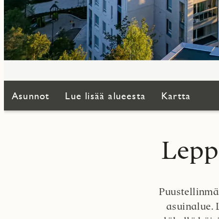
Asunnot
Lue lisää alueesta
Kartta
Lepp
Puustellinmä
asuinalue. 