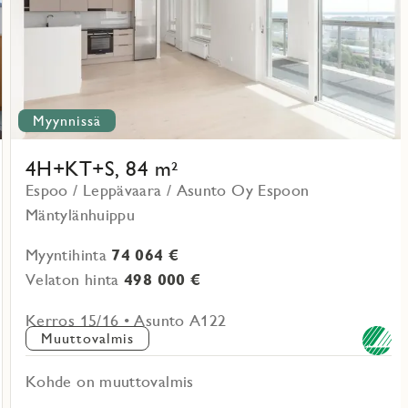
Myynnissä
4H+KT+S, 84 m²
Espoo / Leppävaara / Asunto Oy Espoon
Mäntylänhuippu
Myyntihinta
74 064 €
Velaton hinta
498 000 €
Kerros 15/16 • Asunto A122
Muuttovalmis
Kohde on muuttovalmis