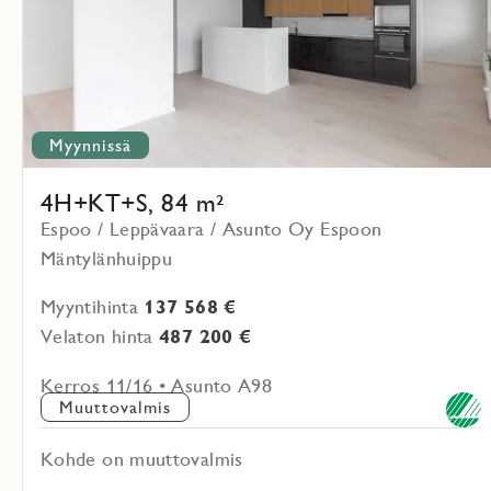
Myynnissä
4H+KT+S, 84 m²
Espoo / Leppävaara / Asunto Oy Espoon
Mäntylänhuippu
Myyntihinta
137 568 €
Velaton hinta
487 200 €
Kerros 11/16 • Asunto A98
Muuttovalmis
Kohde on muuttovalmis