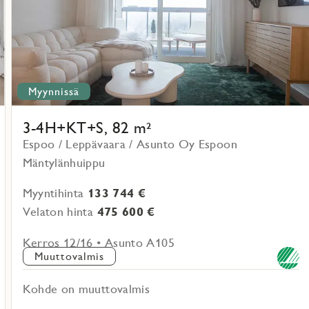
Myynnissä
3-4H+KT+S, 82 m²
Espoo / Leppävaara / Asunto Oy Espoon
Mäntylänhuippu
Myyntihinta
133 744 €
Velaton hinta
475 600 €
Kerros 12/16 • Asunto A105
Muuttovalmis
Kohde on muuttovalmis