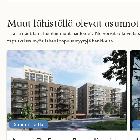
Muut lähistöllä olevat asunnot
Täältä näet lähialueiden muut hankkeet. Ne voivat olla vielä su
tapauksissa myös lähes loppuunmyytyjä hankkeita.
Lue
Lue
lisää
lisää
voritmarkering
Favoritma
projektista
proj
Suunnitteilla
S