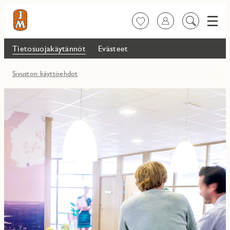
Valik
Suosikit
Kirjaudu sisään
Etsi
sisältöä
Tietosuojakäytännöt
Evästeet
Sivuston käyttöehdot