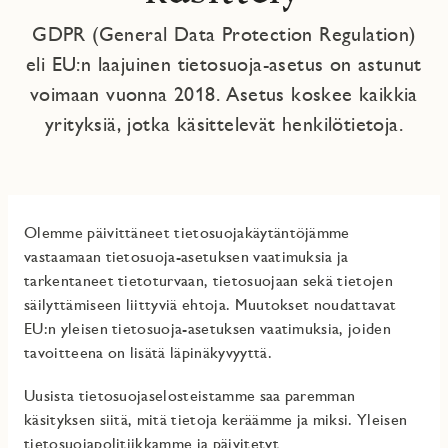
GDPR (General Data Protection Regulation)
eli EU:n laajuinen tietosuoja-asetus on astunut
voimaan vuonna 2018. Asetus koskee kaikkia
yrityksiä, jotka käsittelevät henkilötietoja.
Olemme päivittäneet tietosuojakäytäntöjämme
vastaamaan tietosuoja-asetuksen vaatimuksia ja
tarkentaneet tietoturvaan, tietosuojaan sekä tietojen
säilyttämiseen liittyviä ehtoja. Muutokset noudattavat
EU:n yleisen tietosuoja-asetuksen vaatimuksia, joiden
tavoitteena on lisätä läpinäkyvyyttä.
Uusista tietosuojaselosteistamme saa paremman
käsityksen siitä, mitä tietoja keräämme ja miksi. Yleisen
tietosuojapolitiikkamme ja päivitetyt