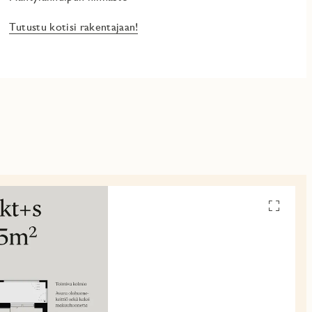
Tutustu kotisi rakentajaan!
Avaa
pohjakuv