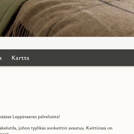
a
Kartta
päässä Leppävaaran palveluista!
kelutila, johon tyylikäs avokeittiö avautuu. Keittiössä on
oneet.