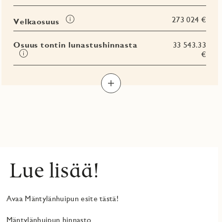
Tooltip
273 024 €
Velkaosuus
Osuus tontin lunastushinnasta
33 543.33
Tooltip
€
Lue lisää!
Avaa Mäntylänhuipun esite tästä!
Mäntylänhuipun hinnasto