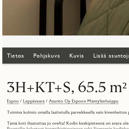
Tietoa
Pohjakuva
Kuvia
Lisää asuntoj
3H+KT+S, 65.5 m²
Espoo
/
Leppävaara
/
Asunto Oy Espoon Mäntylänhuippu
Toimiva kolmio omalla lasitetulla parvekkeella vain kivenheiton 
Tämä koti ihastuttaa jo ovelta! Kodin keskipisteenä on avara oles
Puustellin kalusteet kvartsikivitasoineen sekä Siemensin kodink