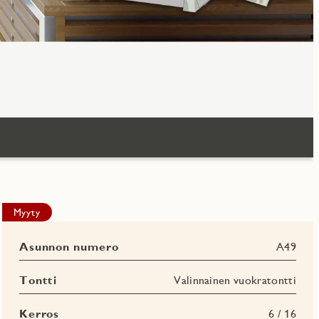
Myyty
Asunnon numero
A49
Tontti
Valinnainen vuokratontti
Kerros
6 / 16