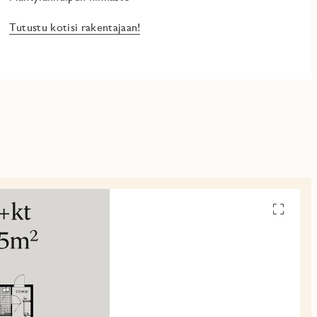
Tutustu kotisi rakentajaan!
Avaa
pohjakuv