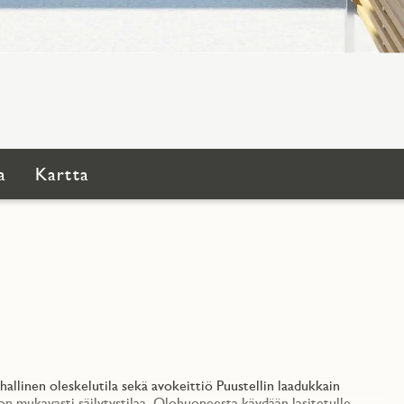
a
Kartta
allinen oleskelutila sekä avokeittiö Puustellin laadukkain
 mukavasti säilytystilaa. Olohuoneesta käydään lasitetulle