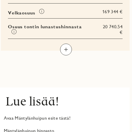
Tooltip
169 344 €
Velkaosuus
Osuus tontin lunastushinnasta
20 740.54
Tooltip
€
Lue lisää!
Avaa Mäntylänhuipun esite tästä!
Mäntylänhuipun hinnasto