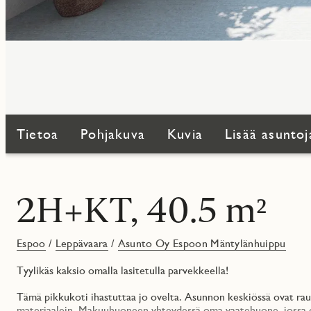
Tietoa
Pohjakuva
Kuvia
Lisää asuntoj
2H+KT, 40.5 m²
Espoo
/
Leppävaara
/
Asunto Oy Espoon Mäntylänhuippu
Tyylikäs kaksio omalla lasitetulla parvekkeella!
Tämä pikkukoti ihastuttaa jo ovelta. Asunnon keskiössä ovat rauh
materiaalein. Makuuhuoneen yhteydessä oma vaatehuone, jossa on