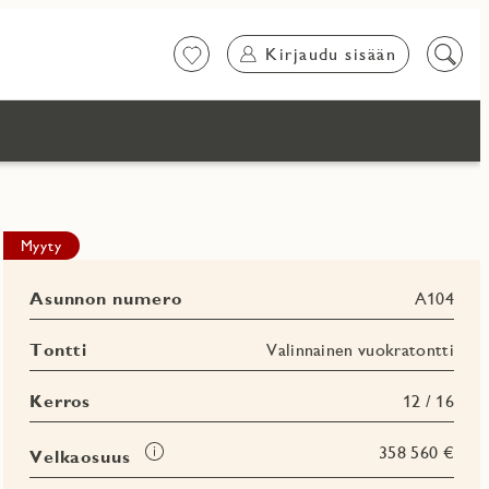
Kirjaudu sisään
Suosikit
Etsi
sisältö
Favoritm
Myyty
Asunnon numero
A104
Tontti
Valinnainen vuokratontti
Kerros
12 / 16
Tooltip
358 560 €
Velkaosuus