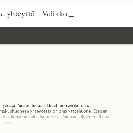
a yhteyttä
Valikko
eydessä Puustellin saarekkeellinen avokeittiö,
 päämakuuhuoneen yhteydessä on oma vaatehuone. Eteisen
joka lämpenee aina halutessasi. Saunan jälkeen on ihana
etelään!