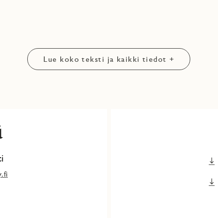
joka nousee Puustellinkallion uudelle asuinalueelle Espoon
relle. Yhtiöön rakentuu yhteensä 130 uutta ihanaa kotia.
äessä, osoitteessa Patruunakatu 8 B29. Kulku esittelyasuntoon
senmerkin kriteerien mukaisesti ja sille haetaan
Lue koko teksti ja kaikki tiedot +
 lyhytaikainen vuokraustoiminta on yhtiössä kiellettyä. Yhtiö
ä
i
.fi