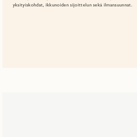
yksityiskohdat, ikkunoiden sijoittelun sekä ilmansuunnat.