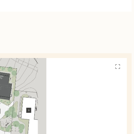
Avaa
pohjakuv