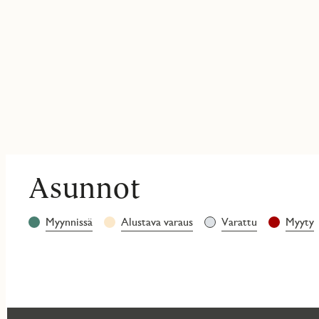
Asunnot
Lue
Myynnissä
Alustava varaus
Varattu
Myyty
lisää
asuntojen
tiloista