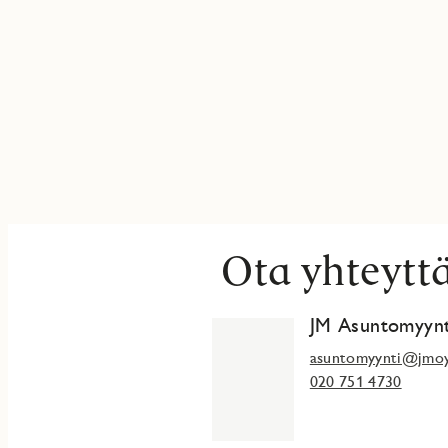
Asunto Oy Espoon Mäntylänhuippu on 16. kerroksinen tornitalo, 
Leppävaaraan, erinomaisten liikenneyhteyksien ja palveluiden ää
Mäntylänhuipun esittelyasunto sijaitsee naapuriyhtiö Toukolanm
Mäkkylän puistotien ja Patruunakadun kautta.
Mäntylänhuippu rakennetaan pohjoismaisen ympäristömerkin, Jout
Joutsenmerkki-sertifikaattia. Yhtiö on savuton ja ammattimainen
rakentuu valinnaiselle vuokratontille.
Olisiko täällä tuleva kotisi?
Lue lisää: jmoy.fi/mantylanhuippu
Ota yhteytt
JM Asuntomyynt
asuntomyynti@jmoy
020 751 4730