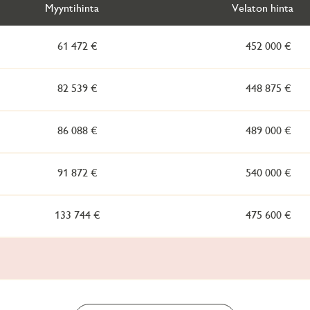
Myyntihinta
Velaton hinta
61 472 €
452 000 €
82 539 €
448 875 €
86 088 €
489 000 €
91 872 €
540 000 €
133 744 €
475 600 €