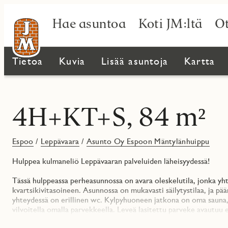
Hae asuntoa
Koti JM:ltä
Ot
Tietoa
Kuvia
Lisää asuntoja
Kartta
4H+KT+S, 84 m²
Espoo
/
Leppävaara
/
Asunto Oy Espoon Mäntylänhuippu
Hulppea kulmaneliö Leppävaaran palveluiden läheisyydessä!
Tässä hulppeassa perheasunnossa on avara oleskelutila, jonka yht
kvartsikivitasoineen. Asunnossa on mukavasti säilytystilaa, ja
yhteydessä on erillinen wc. Kylpyhuoneen jatkona on oma sauna, 
vilvoitella omalla parvekkeella. Leveä lasitettu parveke avautuu 