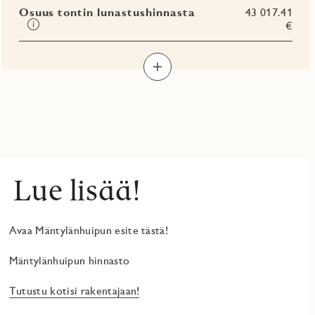
Osuus tontin lunastushinnasta
43 017.41
Tooltip
€
Lue lisää!
Avaa Mäntylänhuipun esite tästä!
Mäntylänhuipun hinnasto
Tutustu kotisi rakentajaan!