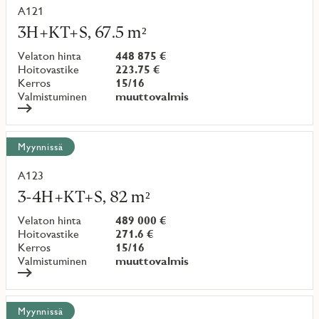
A121
Lue
lisää
3H+KT+S, 67.5 m²
kohteesta
Velaton hinta
448 875 €
Hoitovastike
223.75 €
Kerros
15/16
Valmistuminen
muuttovalmis
Myynnissä
A123
Lue
lisää
3-4H+KT+S, 82 m²
kohteesta
Velaton hinta
489 000 €
Hoitovastike
271.6 €
Kerros
15/16
Valmistuminen
muuttovalmis
Myynnissä