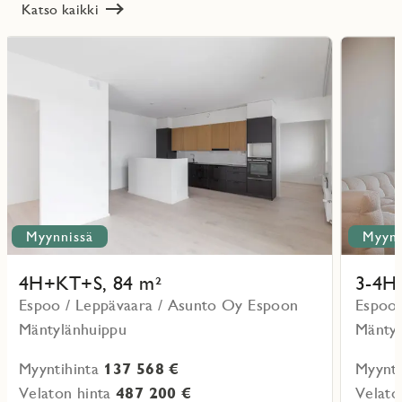
Katso kaikki
Lue
Lue
lisää
lisää
ritmarkering
Favoritmarker
kohteesta
kohteesta
Myynnissä
Myynn
4H+KT+S, 84 m²
3-4H
Espoo / Leppävaara / Asunto Oy Espoon
Espoo 
Mäntylänhuippu
Mäntyl
Myyntihinta
137 568 €
Myynti
Velaton hinta
487 200 €
Velato