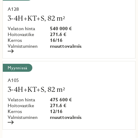
A128
Lue
lisää
3-4H+KT+S, 82 m²
kohteesta
Velaton hinta
540 000 €
Hoitovastike
271.6 €
Kerros
16/16
Valmistuminen
muuttovalmis
Myynnissä
A105
Lue
lisää
3-4H+KT+S, 82 m²
kohteesta
Velaton hinta
475 600 €
Hoitovastike
271.6 €
Kerros
12/16
Valmistuminen
muuttovalmis