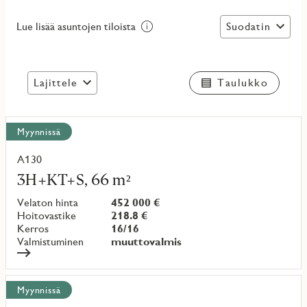
Suodatin
Lue lisää asuntojen tiloista
Lajittele
Taulukko
Näytä
Myynnissä
kaikki
kohteet
A130
Lue
lisää
3H+KT+S, 66 m²
kohteesta
Velaton hinta
452 000 €
Hoitovastike
218.8 €
Kerros
16/16
Valmistuminen
muuttovalmis
Myynnissä