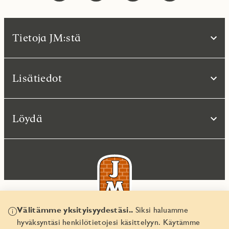
Tietoja JM:stä
Lisätiedot
Löydä
Välitämme yksityisyydestäsi..
Siksi haluamme
hyväksyntäsi henkilötietojesi käsittelyyn. Käytämme
© JM Suomi OY 2026