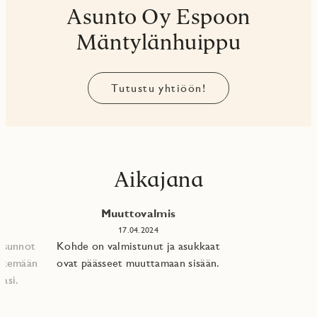
Asunto Oy Espoon
Mäntylänhuippu
Tutustu yhtiöön!
Aikajana
Muuttovalmis
17.04.2024
 asunnot
Kohde on valmistunut ja asukkaat
tekemään
ovat päässeet muuttamaan sisään.
asi.​