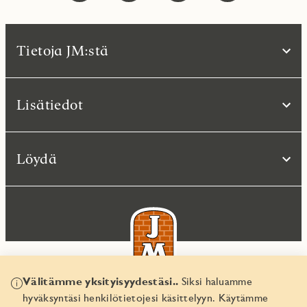
Tietoja JM:stä
Lisätiedot
Löydä
Välitämme yksityisyydestäsi..
Siksi haluamme
hyväksyntäsi henkilötietojesi käsittelyyn. Käytämme
© JM Suomi OY 2026