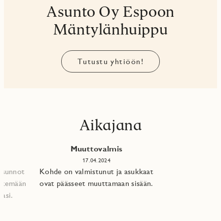
Asunto Oy Espoon
Mäntylänhuippu
Tutustu yhtiöön!
Aikajana
Muuttovalmis
17.04.2024
 asunnot
Kohde on valmistunut ja asukkaat
tekemään
ovat päässeet muuttamaan sisään.
asi.​