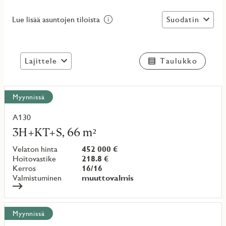
Suodatin
Lue lisää asuntojen tiloista
Lajittele
Taulukko
Näytä
Myynnissä
kaikki
kohteet
A130
Lue
lisää
3H+KT+S, 66 m²
kohteesta
Velaton hinta
452 000 €
Hoitovastike
218.8 €
Kerros
16/16
Valmistuminen
muuttovalmis
Myynnissä