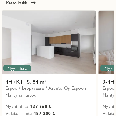
Katso kaikki
Lue
Lue
lisää
lisää
ritmarkering
Favoritmarker
kohteesta
kohteesta
Myynnissä
Myynn
4H+KT+S, 84 m²
3-4H
Espoo / Leppävaara / Asunto Oy Espoon
Espoo 
Mäntylänhuippu
Mäntyl
Myyntihinta
137 568 €
Myynti
Velaton hinta
487 200 €
Velato