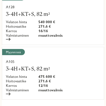
A128
Lue
lisää
3-4H+KT+S, 82 m²
kohteesta
Velaton hinta
540 000 €
Hoitovastike
271.6 €
Kerros
16/16
Valmistuminen
muuttovalmis
Myynnissä
A105
Lue
lisää
3-4H+KT+S, 82 m²
kohteesta
Velaton hinta
475 600 €
Hoitovastike
271.6 €
Kerros
12/16
Valmistuminen
muuttovalmis