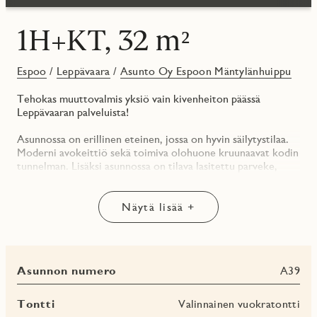
1H+KT, 32 m²
Espoo
/
Leppävaara
/
Asunto Oy Espoon Mäntylänhuippu
Tehokas muuttovalmis yksiö vain kivenheiton päässä
Leppävaaran palveluista!
Asunnossa on erillinen eteinen, jossa on hyvin säilytystilaa.
Moderni avokeittiö sekä toimiva olohuone kruunaavat kodin
tunnelman. Lisäksi asunnossa on tilava lasitettu parveke,
joka avautuu kohti etelää.
Asunto Oy Espoon Mäntylänhuippu on 16. kerroksinen
Näytä lisää +
tornitalo, joka on valmistunut Puustellinkallion uudelle
asuinalueelle Espoon Leppävaaraan, erinomaisten
liikenneyhteyksien ja palveluiden äärelle. Yhtiössä on
yhteensä 130 uutta ihanaa kotia.
Asunnon numero
A39
Yhtiö on rakennettu pohjoismaisen ympäristömerkin,
Joutsenmerkin kriteerien mukaisesti ja se sai valmistuessaan
Tontti
Valinnainen vuokratontti
Joutsenmerkki-sertifikaatin. Yhtiö on savuton ja