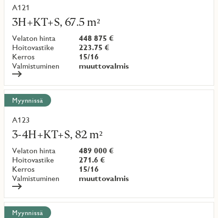
A121
Lue
lisää
3H+KT+S, 67.5 m²
kohteesta
Velaton hinta
448 875 €
Hoitovastike
223.75 €
Kerros
15/16
Valmistuminen
muuttovalmis
Myynnissä
A123
Lue
lisää
3-4H+KT+S, 82 m²
kohteesta
Velaton hinta
489 000 €
Hoitovastike
271.6 €
Kerros
15/16
Valmistuminen
muuttovalmis
Myynnissä