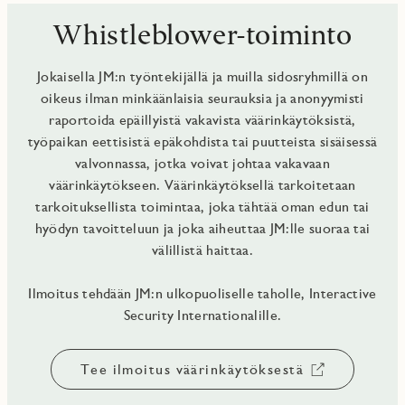
Whistleblower-toiminto
Jokaisella JM:n työntekijällä ja muilla sidosryhmillä on
oikeus ilman minkäänlaisia seurauksia ja anonyymisti
raportoida epäillyistä vakavista väärinkäytöksistä,
työpaikan eettisistä epäkohdista tai puutteista sisäisessä
valvonnassa, jotka voivat johtaa vakavaan
väärinkäytökseen. Väärinkäytöksellä tarkoitetaan
tarkoituksellista toimintaa, joka tähtää oman edun tai
hyödyn tavoitteluun ja joka aiheuttaa JM:lle suoraa tai
välillistä haittaa.
Ilmoitus tehdään JM:n ulkopuoliselle taholle, Interactive
Security Internationalille.
Tee ilmoitus väärinkäytöksestä