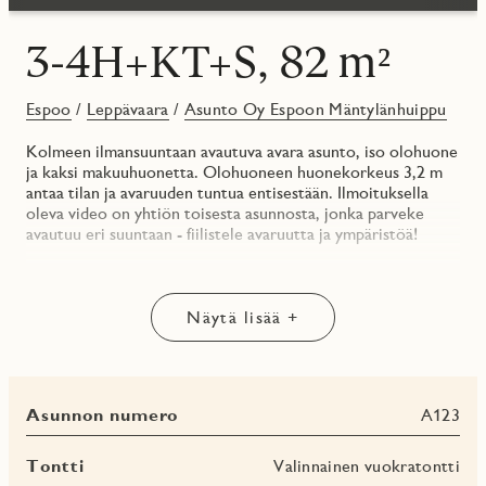
3-4H+KT+S, 82 m²
Espoo
/
Leppävaara
/
Asunto Oy Espoon Mäntylänhuippu
Kolmeen ilmansuuntaan avautuva avara asunto, iso olohuone
ja kaksi makuuhuonetta. Olohuoneen huonekorkeus 3,2 m
antaa tilan ja avaruuden tuntua entisestään. Ilmoituksella
oleva video on yhtiön toisesta asunnosta, jonka parveke
avautuu eri suuntaan - fiilistele avaruutta ja ympäristöä!
Sisustusvalinnoilla on haluttu vielä korostaa tätä
ainutlaatuista asuntopohjaa. Keittotilan kalusteovissa herkkä
hiekan sävy, jolle tummanharmaa kvartsikivitaso tuo
Näytä lisää +
sopivasti kontrastia. Sama sävyteema jatkuu kylpyhuoneessa
ja erillis-wc:ssä.
Lue lisää: jmoy.fi/mantylanhuippu
Asunnon numero
A123
Mikäli innostuit asunnosta, ole yhteydessä
asuntomyyntiimme. Pääset muuttamaan vaikka heti!
Tontti
Valinnainen vuokratontti