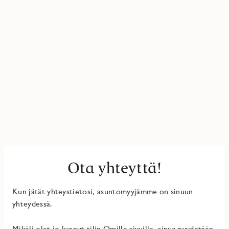
Ota yhteyttä!
Kun jätät yhteystietosi, asuntomyyjämme on sinuun
yhteydessä.
Mikäli olet jo luonut tilin Omille sivuille, sinua pyydetään