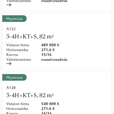
Valmistuminen
muuttovalmis
Myynnissä
A123
Lue
lisää
3-4H+KT+S, 82 m²
kohteesta
Velaton hinta
489 000 €
Hoitovastike
271.6 €
Kerros
15/16
Valmistuminen
muuttovalmis
Myynnissä
A128
Lue
lisää
3-4H+KT+S, 82 m²
kohteesta
Velaton hinta
540 000 €
Hoitovastike
271.6 €
Kerros
16/16