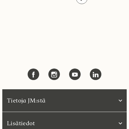
Tietoja JM:stä
Lisätiedot