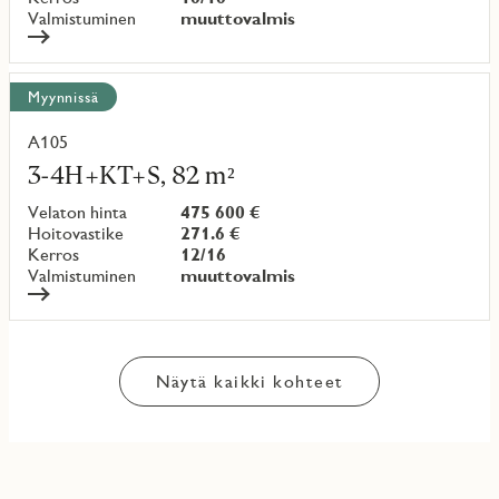
Valmistuminen
muuttovalmis
Myynnissä
A105
Lue
lisää
3-4H+KT+S, 82 m²
kohteesta
Velaton hinta
475 600 €
Hoitovastike
271.6 €
Kerros
12/16
Valmistuminen
muuttovalmis
Näytä kaikki kohteet