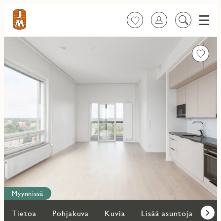
Valik
Suosikit
Kirjaudu sisään
Etsi
sisältöä
Favorit
Myynnissä
Tietoa
Pohjakuva
Kuvia
Lisää asuntoja
Kar
Eteen