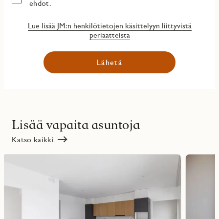
ehdot.
Lue lisää JM:n henkilötietojen käsittelyyn liittyvistä
periaatteista
Lähetä
Lisää vapaita asuntoja
Katso kaikki
Lue
Lue
lisää
lisää
ritmarkering
Favoritmarker
kohteesta
kohteesta