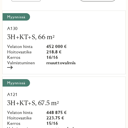
Näytä
Myynnissä
kaikki
kohteet
A130
Lue
lisää
3H+KT+S, 66 m²
kohteesta
Velaton hinta
452 000 €
Hoitovastike
218.8 €
Kerros
16/16
Valmistuminen
muuttovalmis
Myynnissä
A121
Lue
lisää
3H+KT+S, 67.5 m²
kohteesta
Velaton hinta
448 875 €
Hoitovastike
223.75 €
Kerros
15/16