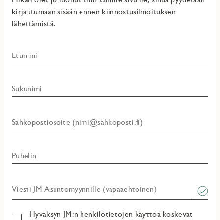
kirjautumaan sisään ennen kiinnostusilmoituksen
lähettämistä.
Etunimi
Sukunimi
Sähköpostiosoite (nimi@sähköposti.fi)
Puhelin
Viesti JM Asuntomyynnille (vapaaehtoinen)​
Hyväksyn JM:n henkilötietojen käyttöä koskevat