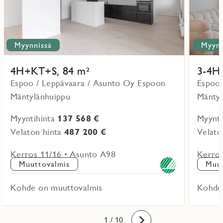
Myynnissä
Myynn
4H+KT+S, 84 m²
3-4H
Espoo / Leppävaara / Asunto Oy Espoon
Espoo 
Mäntylänhuippu
Mäntyl
Myyntihinta
137 568 €
Myynti
Velaton hinta
487 200 €
Velato
Kerros 11/16 • Asunto A98
Kerros
Muuttovalmis
Muut
Kohde on muuttovalmis
Kohde
10
1
2
3
4
5
6
7
8
9
/ 10
Eteenpäin