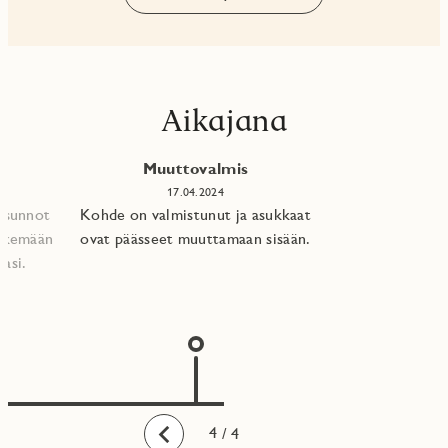
Aikajana
Muuttovalmis
17.04.2024
 asunnot
Kohde on valmistunut ja asukkaat
tekemään
ovat päässeet muuttamaan sisään.
asi.​
1
2
3
4
/ 4
Taaksepäin