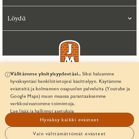
Löydä
Välitämme yksityisyydestäsi..
Siksi haluamme
hyväksyntäsi henkilötietojesi käsittelyyn. Käytämme
© JM Suomi OY 2026
evästeitä ja kolmannen osapuolen palveluita (Youtube ja
Yritystunnus 1974161-8
Google Maps) muun muassa parantaaksemme
verkkosivustomme toimintoja.
Lue lisää ja hallinnoi asetuksia
Hyväksy kaikki evästeet
Vain välttämättömät evästeet
Ota yhteyttä!