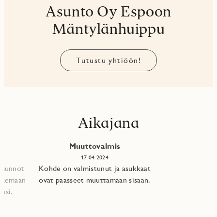
Asunto Oy Espoon
Mäntylänhuippu
Tutustu yhtiöön!
Aikajana
Muuttovalmis
17.04.2024
 asunnot
Kohde on valmistunut ja asukkaat
tekemään
ovat päässeet muuttamaan sisään.
asi.​