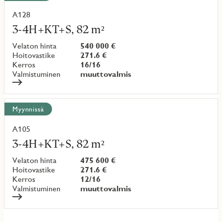
A128
Lue
lisää
3-4H+KT+S, 82 m²
kohteesta
Velaton hinta
540 000 €
Hoitovastike
271.6 €
Kerros
16/16
Valmistuminen
muuttovalmis
Myynnissä
A105
Lue
lisää
3-4H+KT+S, 82 m²
kohteesta
Velaton hinta
475 600 €
Hoitovastike
271.6 €
Kerros
12/16
Valmistuminen
muuttovalmis