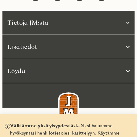
Tietoja JM:stä
Lisätiedot
Löydä
Välitämme yksityisyydestäsi..
Siksi haluamme
hyväksyntäsi henkilötietojesi käsittelyyn. Käytämme
© JM Suomi OY 2026