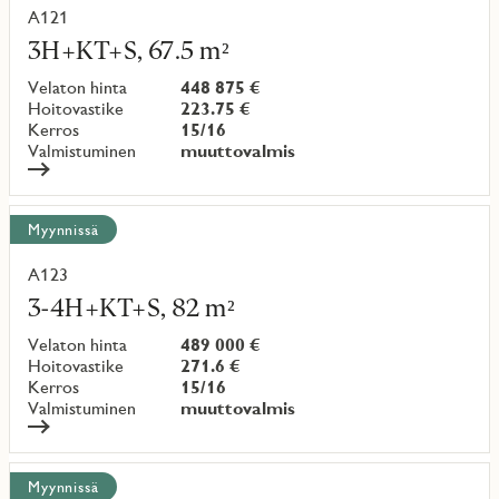
A121
Lue
lisää
3H+KT+S, 67.5 m²
kohteesta
Velaton hinta
448 875 €
Hoitovastike
223.75 €
Kerros
15/16
Valmistuminen
muuttovalmis
Myynnissä
A123
Lue
lisää
3-4H+KT+S, 82 m²
kohteesta
Velaton hinta
489 000 €
Hoitovastike
271.6 €
Kerros
15/16
Valmistuminen
muuttovalmis
Myynnissä