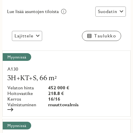
Suodatin
Lue lisää asuntojen tiloista
Lajittele
Taulukko
Näytä
Myynnissä
kaikki
kohteet
A130
Lue
lisää
3H+KT+S, 66 m²
kohteesta
Velaton hinta
452 000 €
Hoitovastike
218.8 €
Kerros
16/16
Valmistuminen
muuttovalmis
Myynnissä