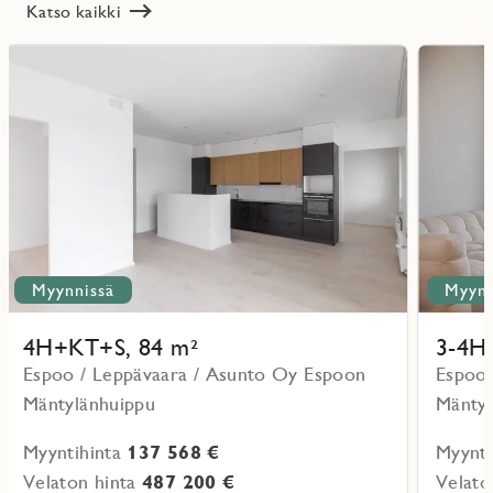
Katso kaikki
Lue
Lue
lisää
lisää
ritmarkering
Favoritmarker
kohteesta
kohteesta
Myynnissä
Myynn
4H+KT+S, 84 m²
3-4H
Espoo / Leppävaara / Asunto Oy Espoon
Espoo 
Mäntylänhuippu
Mäntyl
Myyntihinta
137 568 €
Myynti
Velaton hinta
487 200 €
Velato