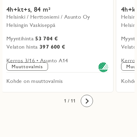
4h+kt+s, 84 m²
4h+kt
Helsinki / Herttoniemi / Asunto Oy
Helsin
Helsingin Vaskiseppä
Helsin
Myyntihinta
53 704 €
Myynti
Velaton hinta
397 600 €
Velato
Kerros 3/16 • Asunto A14
Kerros
Muuttovalmis
Muut
Kohde on muuttovalmis
Kohde
10
11
1
2
3
4
5
6
7
8
9
/ 11
Eteenpäin