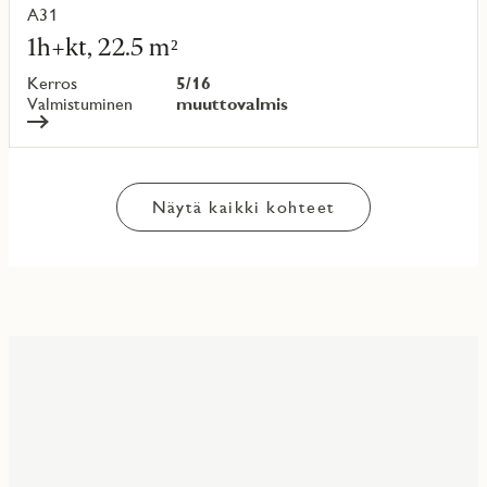
A31
Lue
lisää
1h+kt, 22.5 m²
kohteesta
Kerros
5/16
Valmistuminen
muuttovalmis
Näytä kaikki kohteet