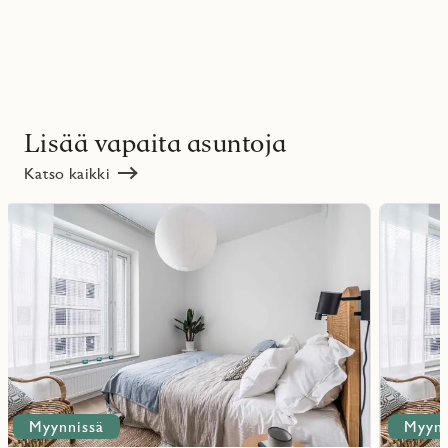
Lisää vapaita asuntoja
Katso kaikki
Lue
Lue
lisää
lisää
ritmarkering
Favoritmarker
kohteesta
kohteesta
Myynnissä
Myynn