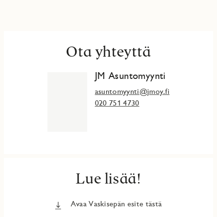
henkilötietoja JM Suomi Oy käsittelee ja miten voit oikaista
tietojasi tai peruuttaa suostumuksen.
Ota yhteyttä
JM Asuntomyynti
asuntomyynti@jmoy.fi
020 751 4730
Lue lisää!
Avaa Vaskisepän esite tästä