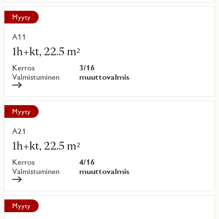
Myyty
A11
Lue
lisää
1h+kt, 22.5 m²
kohteesta
Kerros
3/16
Valmistuminen
muuttovalmis
Myyty
A21
Lue
lisää
1h+kt, 22.5 m²
kohteesta
Kerros
4/16
Valmistuminen
muuttovalmis
Myyty