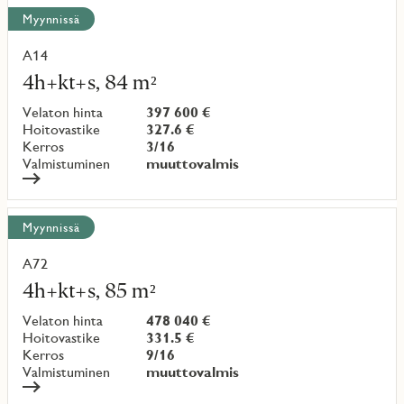
Näytä
Myynnissä
kaikki
kohteet
A14
Lue
lisää
4h+kt+s, 84 m²
kohteesta
Velaton hinta
397 600 €
Hoitovastike
327.6 €
Kerros
3/16
Valmistuminen
muuttovalmis
Myynnissä
A72
Lue
lisää
4h+kt+s, 85 m²
kohteesta
Velaton hinta
478 040 €
Hoitovastike
331.5 €
Kerros
9/16
Valmistuminen
muuttovalmis