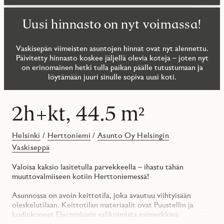
Uusi hinnasto on nyt voimassa!
Vaskisepän viimeisten asuntojen hinnat ovat nyt alennettu.
Päivitetty hinnasto koskee jäljellä olevia koteja – joten nyt
on erinomainen hetki tulla paikan päälle tutustumaan ja
löytämään juuri sinulle sopiva uusi koti.
2h+kt, 44.5 m²
Helsinki
/
Herttoniemi
/
Asunto Oy Helsingin
Vaskiseppä
Valoisa kaksio lasitetulla parvekkeella – ihastu tähän
muuttovalmiiseen kotiin Herttoniemessä!
Asunnossa on avoin keittotila, joka avautuu viihtyisään
oleskelutilaan. Keittotilan materiaalit ovat Puustellin ja
kodinkoneet Electroluxin valikoimista esimerkkinä
pyrolyysiuuni ja liesitason rajattomat keittoalueet.