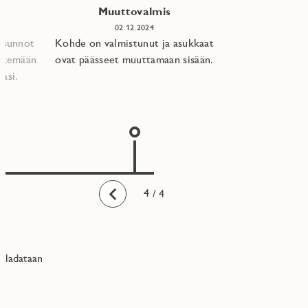
Muuttovalmis
02.12.2024
 asunnot
Kohde on valmistunut ja asukkaat
tekemään
ovat päässeet muuttamaan sisään.
asi.​
1
2
3
4
/ 4
Taaksepäin
ladataan