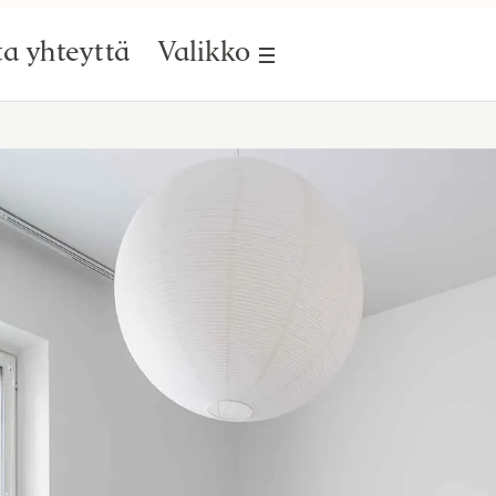
a yhteyttä
Valikko