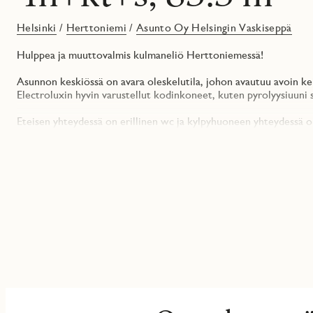
Helsinki
/
Herttoniemi
/
Asunto Oy Helsingin Vaskiseppä
Hulppea ja muuttovalmis kulmaneliö Herttoniemessä!
Asunnon keskiössä on avara oleskelutila, johon avautuu avoin kei
Electroluxin hyvin varustellut kodinkoneet, kuten pyrolyysiuuni 
Eteisen yhteydessä on erillinen wc ja kylpyhuoneen yhteydessä on
makuuhuoneissa on mukavasti säilytystilaa sekä tilaa myös työpis
Oleskelutilasta käydään lasitetulle parvekkeelle ja parveke ava
suuremmat ikkunat tuovat ihanasti valoa kotiin!
Asunto Oy Helsingin Vaskiseppä sijaitsee Herttoniemen uudessa So
metroasemaa. Yhtiö on omalla tontilla. Vaskisepässä asut aidosti
Joutsenmerkin kriteerien mukaisesti.
Olisiko täällä tuleva kotisi? Tutustu ja ihastu osoitteessa jmoy.fi