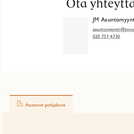
Ota yhteytt
JM Asuntomyynt
asuntomyynti@jmoy
020 751 4730
Asunnon pohjakuva