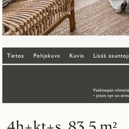
Tietoa
Pohjakuva
Kuvia
Lisää asuntoj
Vaskisepän viimeist
– joten nyt on erin
4h+kt+s, 83.5 m²