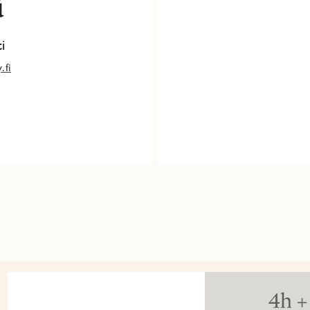
ä
i
.fi