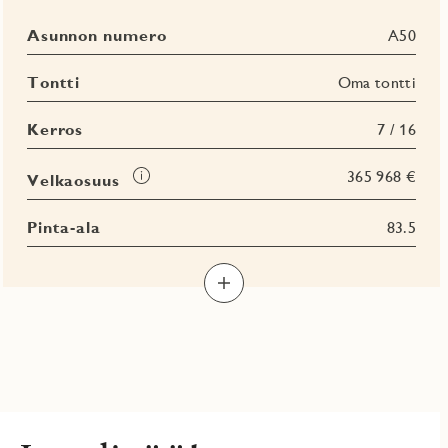
Asunnon numero
A50
Tontti
Oma tontti
Kerros
7 / 16
Tooltip
365 968 €
Velkaosuus
Pinta-ala
83.5