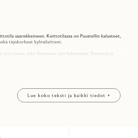
ttotila saarekkeineen. Keittotilassa on Puustellin kalusteet,
sekä täyskorkeat kylmälaitteet.
 oma sauna, joka lämpenee aina halutessasi. Eteisessä ja
teelle.
utuu lounaaseen. Parvekkeen kokolasinen liukuovi sekä normaalia
hlberg-korttelissa, lähellä alueen monipuolisia palveluita ja
 ympäristöystävällisemmin, sillä yhtiö on rakennettu
Lue koko teksti ja kaikki tiedot +
/vaskiseppa