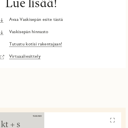
Lue lisää!
Avaa Vaskisepän esite tästä
Vaskisepän hinnasto
Tutustu kotisi rakentajaan!
Virtuaaliesittely
Avaa
pohjakuv