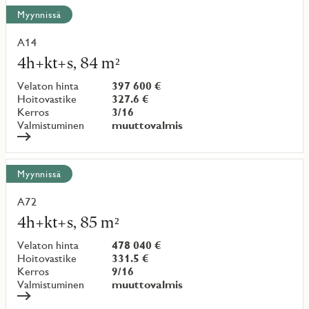
Näytä
Myynnissä
kaikki
kohteet
A14
Lue
lisää
4h+kt+s, 84 m²
kohteesta
Velaton hinta
397 600 €
Hoitovastike
327.6 €
Kerros
3/16
Valmistuminen
muuttovalmis
Myynnissä
A72
Lue
lisää
4h+kt+s, 85 m²
kohteesta
Velaton hinta
478 040 €
Hoitovastike
331.5 €
Kerros
9/16
Valmistuminen
muuttovalmis