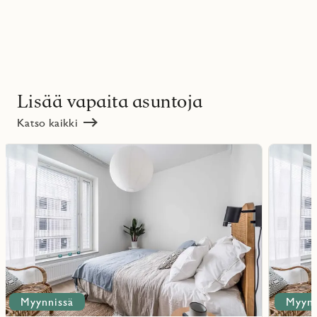
Lisää vapaita asuntoja
Katso kaikki
Lue
Lue
lisää
lisää
ritmarkering
Favoritmarker
kohteesta
kohteesta
Myynnissä
Myynn