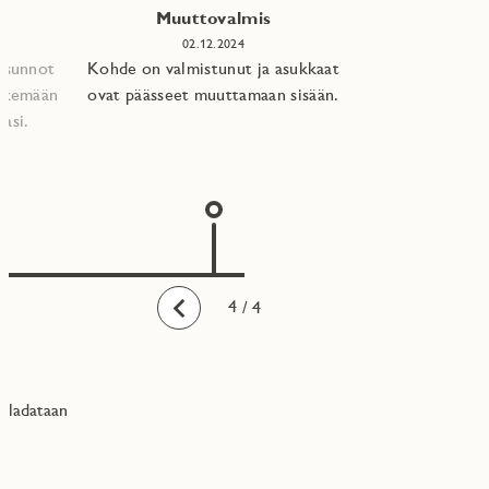
Muuttovalmis
02.12.2024
 asunnot
Kohde on valmistunut ja asukkaat
tekemään
ovat päässeet muuttamaan sisään.
asi.​
1
2
3
4
/ 4
Taaksepäin
ladataan