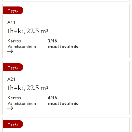
Myyty
A11
Lue
lisää
1h+kt, 22.5 m²
kohteesta
Kerros
3/16
Valmistuminen
muuttovalmis
Myyty
A21
Lue
lisää
1h+kt, 22.5 m²
kohteesta
Kerros
4/16
Valmistuminen
muuttovalmis
Myyty