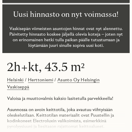
Uusi hinnasto on nyt voimassa!
Vaskisepän viimeisten asuntojen hinnat ovat nyt alennettu.
Päivitetty hinnasto koskee jäljellä olevia koteja – joten nyt
on erinomainen hetki tulla paikan päälle tutustumaan ja
löytämään juuri sinulle sopiva uusi koti.
2h+kt, 43.5 m²
Helsinki
/
Herttoniemi
/
Asunto Oy Helsingin
Vaskiseppä
Valoisa ja muuttovalmis kaksio lasitetulla parvekkeella!
Asunnossa on avoin keittotila, joka avautuu viihtyisään
oleskelutilaan. Keittotilan materiaalit ovat Puustellin ja
kodinkoneet Electroluxin valikoimista, esimerkkinä
pyrolyysiuuni ja liesitason rajattomat keittoalueet.