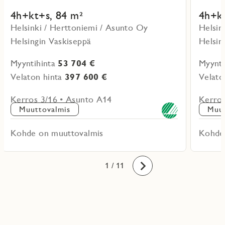
4h+kt+s, 84 m²
4h+kt
Helsinki / Herttoniemi / Asunto Oy
Helsin
Helsingin Vaskiseppä
Helsin
Myyntihinta
53 704 €
Myynti
Velaton hinta
397 600 €
Velato
Kerros 3/16 • Asunto A14
Kerros
Muuttovalmis
Muut
Kohde on muuttovalmis
Kohde
10
11
1
2
3
4
5
6
7
8
9
/ 11
Eteenpäin