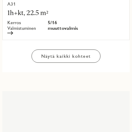
A31
Lue
lisää
1h+kt, 22.5 m²
kohteesta
Kerros
5/16
Valmistuminen
muuttovalmis
Näytä kaikki kohteet