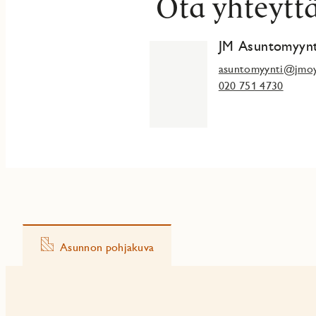
Ota yhteytt
JM Asuntomyynt
asuntomyynti@jmoy
020 751 4730
Asunnon pohjakuva