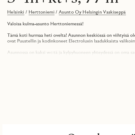
Helsinki
/
Herttoniemi
/
Asunto Oy Helsingin Vaskiseppä
Valoisa kulma-asunto Herttoniemessä!
Tämä koti hurmaa heti ovelta! Asunnon keskiössä on viihtyisä oles
ovat Puustellin ja kodinkoneet Electroluxin laadukkaista valikoim
Asunnossa on kaksi wc:tä ja kylpyhuoneen yhteydessä on oma saun
Säilytysratkaisut ovat Elfan valikoimaa.
Kokolasisesta liukuovesta käydään ihanalle lasitetulle parvekkee
tuovat ihanasti valoa asuntoon.
Asunto Oy Helsingin Vaskiseppä nousee Herttoniemen uuteen Sohl
metroasemaa. Yhtiö rakentuu omalle tontille.
Vaskisepässä asut aidosti ympäristöystävällisemmin, sillä yhtiö 
Olisiko täällä tuleva kotisi? Tutustu ja ihastu osoitteessa jmoy.fi
Huomaathan, että ilmoituksen kuvat ovat havainnekuvia tai valoku
tämän asunnon pohjaratkaisua.