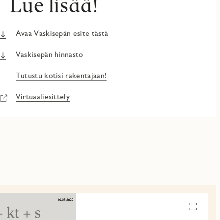
Lue lisää!
Avaa Vaskisepän esite tästä
Vaskisepän hinnasto
Tutustu kotisi rakentajaan!
Virtuaaliesittely
Avaa
pohjakuv