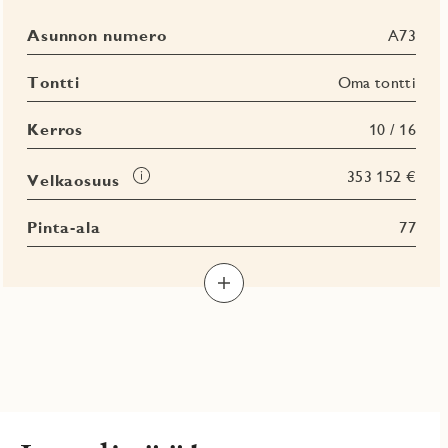
Asunnon numero
A73
Tontti
Oma tontti
Kerros
10 / 16
Tooltip
353 152 €
Velkaosuus
Pinta-ala
77