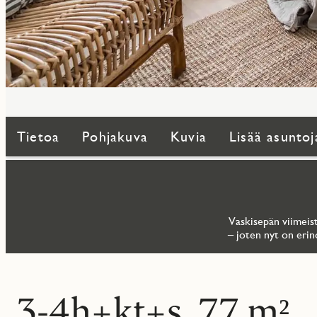
Tietoa
Pohjakuva
Kuvia
Lisää asuntoj
Vaskisepän viimeist
– joten nyt on erin
3-4h+kt+s, 77 m²