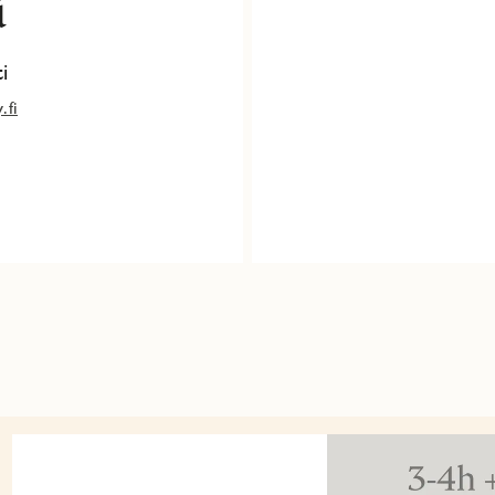
ä
i
.fi