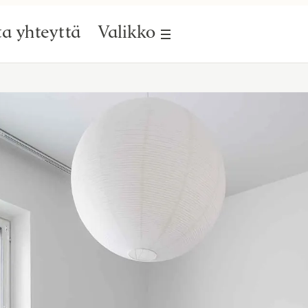
a yhteyttä
Valikko