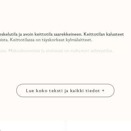
kelutila ja avoin keittotila saarekkeineen. Keittotilan kalusteet
ista. Keittotilassa on täyskorkeat kylmälaitteet.
a. Makuuhuoneissa ja eteisessä on mukavasti säilytystilaa.
lle, joka avautuu kohti koillista. Normaalia suuremmat ikkunat
berg-kortteliin, lähelle alueen monipuolisia palveluita ja
Lue koko teksti ja kaikki tiedot +
rakennetaan Joutsenmerkin kriteerien mukaisesti.
/vaskiseppa
via yhtiön esittelyasunnoista, eivätkä välttämättä vastaa juuri