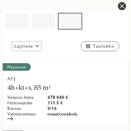
Lajittele
Taulukko
Näytä
Myynnissä
kaikki
kohteet
A72
Lue
lisää
4h+kt+s, 85 m²
kohteesta
Velaton hinta
478 040 €
Hoitovastike
331.5 €
Kerros
9/16
Valmistuminen
muuttovalmis