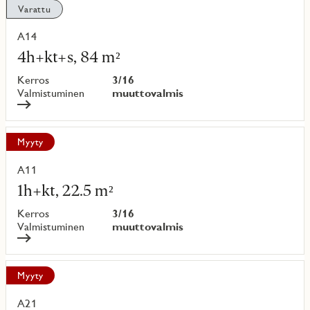
Varattu
A14
Lue
lisää
4h+kt+s, 84 m²
kohteesta
Kerros
3/16
Valmistuminen
muuttovalmis
Myyty
A11
Lue
lisää
1h+kt, 22.5 m²
kohteesta
Kerros
3/16
Valmistuminen
muuttovalmis
Myyty
A21
Lue