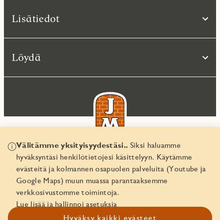
Lisätiedot
Löydä
Välitämme yksityisyydestäsi..
Siksi haluamme
hyväksyntäsi henkilötietojesi käsittelyyn. Käytämme
© JM Suomi OY 2026
evästeitä ja kolmannen osapuolen palveluita (Youtube ja
Yritystunnus 1974161-8
Google Maps) muun muassa parantaaksemme
verkkosivustomme toimintoja.
Lue lisää ja hallinnoi asetuksia
Hyväksy kaikki evästeet