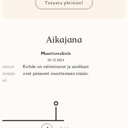
Tutustu yhtiöön!
Aikajana
Muuttovalmis
02.12.2024
 asunnot
Kohde on valmistunut ja asukkaat
tekemään
ovat päässeet muuttamaan sisään.
asi.​