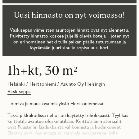
Uusi hinnasto on nyt voimassa!
Vaskisepän viimeisten asuntojen hinnat ovat nyt alennettu.
Päivitetty hinnasto koskee jäljellä olevia koteja – joten nyt
on erinomainen hetki tulla paikan päälle tutustumaan ja
löytämään juuri sinulle sopiva uusi koti.
1h+kt, 30 m²
Helsinki
/
Herttoniemi
/
Asunto Oy Helsingin
Vaskiseppä
Toimiva ja muuttovalmis yksiö Herttoniemessä!
Tässä pikkukodissa neliöt on käytetty tehokkaasti. Tyylikäs
keittotila avautuu oleskelutilaan. Keittotilan materiaalit
ovat Puustellin laadukkaista valikoimista ja kodinkoneet
Electroluxin. Asunnossa on ranskalainen parveke, jolle
käydään kokolasisesta liukuovesta.