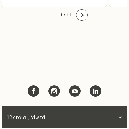
10
11
1
2
3
4
5
6
7
8
9
/ 11
Eteenpäin
Tietoja JM:stä