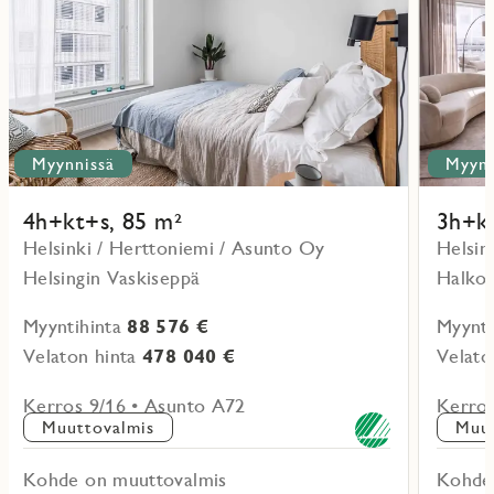
Myynnissä
Myynn
4h+kt+s, 85 m²
3h+kt
Helsinki / Herttoniemi / Asunto Oy
Helsin
Helsingin Vaskiseppä
Halkop
Myyntihinta
88 576 €
Myynti
Velaton hinta
478 040 €
Velato
Kerros 9/16 • Asunto A72
Kerros
Muuttovalmis
Muut
Kohde on muuttovalmis
Kohde