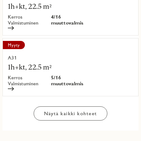
lisää
1h+kt, 22.5 m²
kohteesta
Kerros
4/16
Valmistuminen
muuttovalmis
Myyty
A31
Lue
lisää
1h+kt, 22.5 m²
kohteesta
Kerros
5/16
Valmistuminen
muuttovalmis
Näytä kaikki kohteet