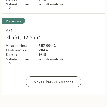
Valmistuminen
muuttovalmis
Myynnissä
A31
Lue
lisää
2h+kt, 42.5 m²
kohteesta
Velaton hinta
387 000 €
Hoitovastike
204 €
Kerros
9/15
Valmistuminen
muuttovalmis
Näytä kaikki kohteet