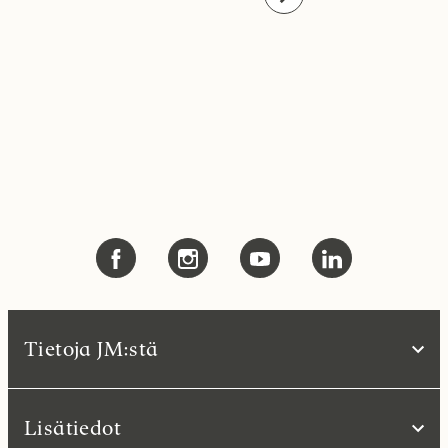
Tietoja JM:stä
Lisätiedot