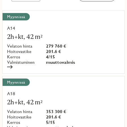
Näytä
Myynnissä
kaikki
kohteet
A14
Lue
lisää
2h+kt, 42 m²
kohteesta
Velaton hinta
279 760 €
Hoitovastike
201.6 €
Kerros
4/15
Valmistuminen
muuttovalmis
Myynnissä
A18
Lue
lisää
2h+kt, 42 m²
kohteesta
Velaton hinta
353 300 €
Hoitovastike
201.6 €
Kerros
5/15