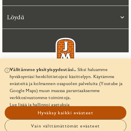
Löydä
Välitämme yksityisyydestäsi..
Siksi haluamme
hyväksyntäsi henkilötietojesi käsittelyyn. Käytämme
© JM Suomi OY 2026
evästeitä ja kolmannen osapuolen palveluita (Youtube ja
Yritystunnus 1974161-8
Google Maps) muun muassa parantaaksemme
verkkosivustomme toimintoja.
Lue lisää ja hallinnoi asetuksia
Hyväksy kaikki evästeet
Vain välttämättömät evästeet
Ota yhteyttä!