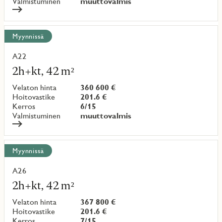
Valmistuminen
muuttovalmis
Myynnissä
A22
Lue
lisää
2h+kt, 42 m²
kohteesta
Velaton hinta
360 600 €
Hoitovastike
201.6 €
Kerros
6/15
Valmistuminen
muuttovalmis
Myynnissä
A26
Lue
lisää
2h+kt, 42 m²
kohteesta
Velaton hinta
367 800 €
Hoitovastike
201.6 €
Kerros
7/15