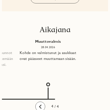
Aikajana
Muuttovalmis
28.04.2026
 asunnot
Kohde on valmistunut ja asukkaat
tekemään
ovat päässeet muuttamaan sisään.
asi.​
1
2
3
4
/ 4
Taaksepäin