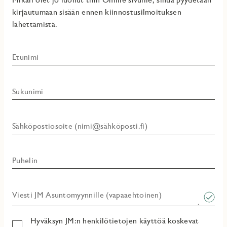
kirjautumaan sisään ennen kiinnostusilmoituksen
lähettämistä.
Etunimi
Sukunimi
Sähköpostiosoite (nimi@sähköposti.fi)
Puhelin
Viesti JM Asuntomyynnille (vapaaehtoinen)​
Hyväksyn JM:n henkilötietojen käyttöä koskevat