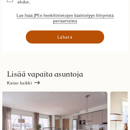
ehdot.
Lue lisää JM:n henkilötietojen käsittelyyn liittyvistä
periaatteista
Lähetä
Lisää vapaita asuntoja
Katso kaikki
Lue
Lue
lisää
lisää
ritmarkering
Favoritmarker
kohteesta
kohteesta