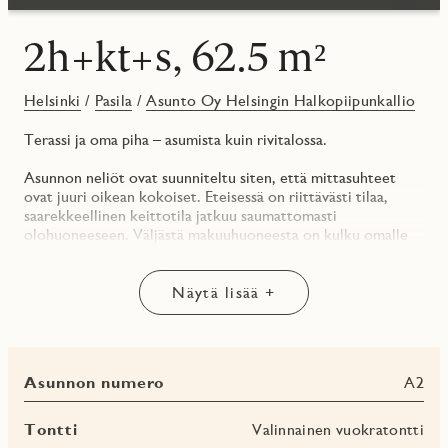
2h+kt+s, 62.5 m²
Helsinki
/
Pasila
/
Asunto Oy Helsingin Halkopiipunkallio
Terassi ja oma piha – asumista kuin rivitalossa.
Asunnon neliöt ovat suunniteltu siten, että mittasuhteet
ovat juuri oikean kokoiset. Eteisessä on riittävästi tilaa,
saarekkeellinen keittotila jatkuu saumattomasti
olohuoneeseen. Väljästä makuuhuoneesta on kulku omalle
terassiparvekkeelle (avo) ja pihaosuudelle, jonne voit
saatuasi luvan yhtiöltä istuttaa mieluisia istutuksia tai
hyötykasveja tai molempia. Asunnon ikkunat ovat itään
Näytä lisää +
sisäpihalle.
Asunnon pintamateriaalin avulla, halusimme vielä korostaa
tätä ainutlaatuista helmeä.
Asunnon numero
A2
* Keittiotilaan valikoitui herkkä ja ajaton Cashmere Matt ja
työtasona vaalea kvartsikivi ks. kuva pintamateriaaleista.
Tontti
Valinnainen vuokratontti
* Välitilassa on lumivalkoinen lasi, joka on samalla kaunis