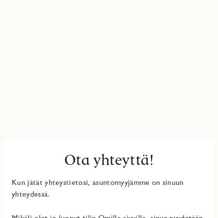
Ota yhteyttä!
Kun jätät yhteystietosi, asuntomyyjämme on sinuun
yhteydessä.
Mikäli olet jo luonut tilin Omille sivuille, sinua pyydetään