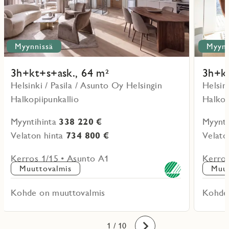
Myynnissä
Myynn
3h+kt+s+ask., 64 m²
3h+kt
Helsinki / Pasila / Asunto Oy Helsingin
Helsin
Halkopiipunkallio
Halkop
Myyntihinta
338 220 €
Myynti
Velaton hinta
734 800 €
Velato
Kerros 1/15 • Asunto A1
Kerros
Muuttovalmis
Muut
Kohde on muuttovalmis
Kohde
10
1
2
3
4
5
6
7
8
9
/ 10
Eteenpäin