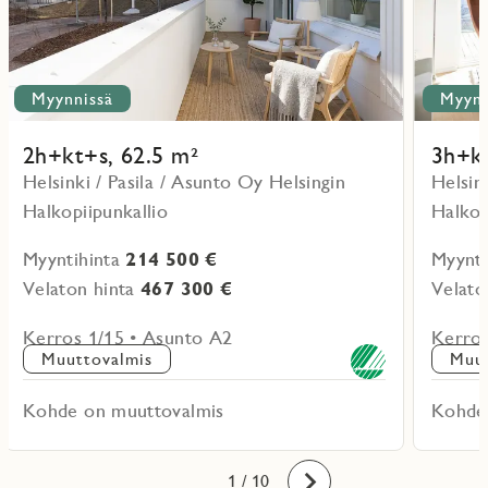
Myynnissä
Myynn
2h+kt+s, 62.5 m²
3h+kt
Helsinki / Pasila / Asunto Oy Helsingin
Helsin
Halkopiipunkallio
Halkop
Myyntihinta
214 500 €
Myynti
Velaton hinta
467 300 €
Velato
Kerros 1/15 • Asunto A2
Kerros
Muuttovalmis
Muut
Kohde on muuttovalmis
Kohde
10
1
2
3
4
5
6
7
8
9
/ 10
Eteenpäin