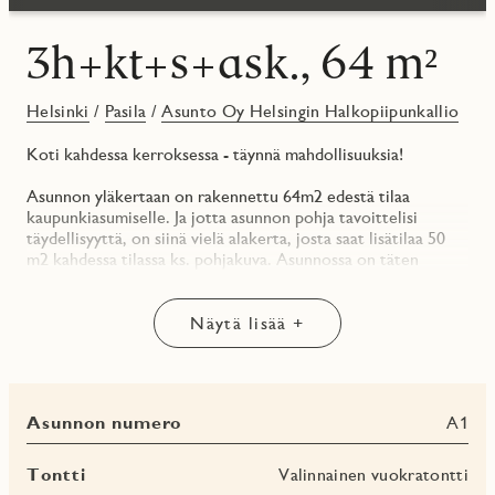
3h+kt+s+ask., 64 m²
Helsinki
/
Pasila
/
Asunto Oy Helsingin Halkopiipunkallio
Koti kahdessa kerroksessa - täynnä mahdollisuuksia!
Asunnon yläkertaan on rakennettu 64m2 edestä tilaa
kaupunkiasumiselle. Ja jotta asunnon pohja tavoittelisi
täydellisyyttä, on siinä vielä alakerta, josta saat lisätilaa 50
m2 kahdessa tilassa ks. pohjakuva. Asunnossa on täten
yhteensä 114 m2, joista 64 m2 on virallisia asuinneliöitä ja 50
m2 lisätilaa alakerrassa. Alakerran ”sviitissä” on oma
sisäänkäynti ja wc-tila. Asunnon lasitettu parveke on
Näytä lisää +
sisäpihalle (kaakkoon). Olohuone-ruokailutila koilliseen ja
makuuhuoneet luoteeseen.
Pintamateriaalien valinnassa haluttiin huomioida ja korostaa
Asunnon numero
A1
ajattomuutta ks. kuvat pintamateriaaleista.
* Keittotilaan valikoitui herkkä ja ajaton Cashmere Matt ja
Tontti
Valinnainen vuokratontti
työtasona vaalea kvartsikivi.