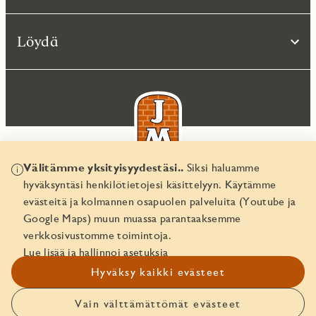
Löydä
Välitämme yksityisyydestäsi..
Siksi haluamme
hyväksyntäsi henkilötietojesi käsittelyyn. Käytämme
© JM Suomi OY 2026
evästeitä ja kolmannen osapuolen palveluita (Youtube ja
Yritystunnus 1974161-8
Google Maps) muun muassa parantaaksemme
verkkosivustomme toimintoja.
Lue lisää ja hallinnoi asetuksia
Hyväksy kaikki evästeet
Vain välttämättömät evästeet
Ota yhteyttä!