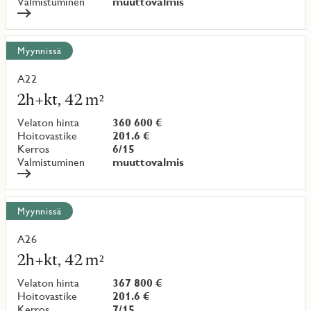
Valmistuminen
muuttovalmis
Myynnissä
A22
Lue
lisää
2h+kt, 42 m²
kohteesta
Velaton hinta
360 600 €
Hoitovastike
201.6 €
Kerros
6/15
Valmistuminen
muuttovalmis
Myynnissä
A26
Lue
lisää
2h+kt, 42 m²
kohteesta
Velaton hinta
367 800 €
Hoitovastike
201.6 €
Kerros
7/15