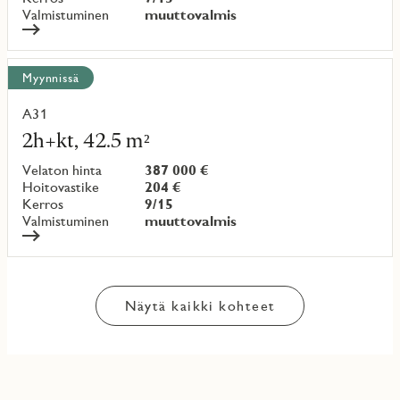
Valmistuminen
muuttovalmis
Myynnissä
A31
Lue
lisää
2h+kt, 42.5 m²
kohteesta
Velaton hinta
387 000 €
Hoitovastike
204 €
Kerros
9/15
Valmistuminen
muuttovalmis
Näytä kaikki kohteet