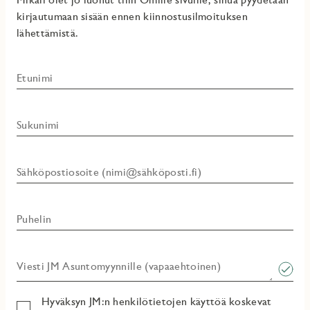
kirjautumaan sisään ennen kiinnostusilmoituksen
lähettämistä.
Etunimi
Sukunimi
Sähköpostiosoite (nimi@sähköposti.fi)
Puhelin
Viesti JM Asuntomyynnille (vapaaehtoinen)​
Hyväksyn JM:n henkilötietojen käyttöä koskevat