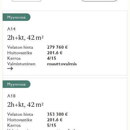
Näytä
Myynnissä
kaikki
kohteet
A14
Lue
lisää
2h+kt, 42 m²
kohteesta
Velaton hinta
279 760 €
Hoitovastike
201.6 €
Kerros
4/15
Valmistuminen
muuttovalmis
Myynnissä
A18
Lue
lisää
2h+kt, 42 m²
kohteesta
Velaton hinta
353 300 €
Hoitovastike
201.6 €
Kerros
5/15