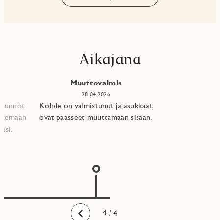
Aikajana
Muuttovalmis
28.04.2026
 asunnot
Kohde on valmistunut ja asukkaat
tekemään
ovat päässeet muuttamaan sisään.
asi.​
1
2
3
4
/ 4
Taaksepäin