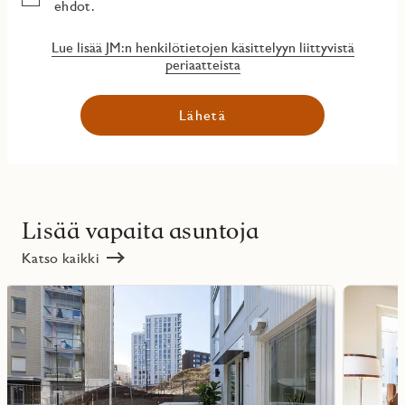
ehdot.
Lue lisää JM:n henkilötietojen käsittelyyn liittyvistä
periaatteista
Lähetä
Lisää vapaita asuntoja
Katso kaikki
Lue
Lue
lisää
lisää
ritmarkering
Favoritmarker
kohteesta
kohteesta