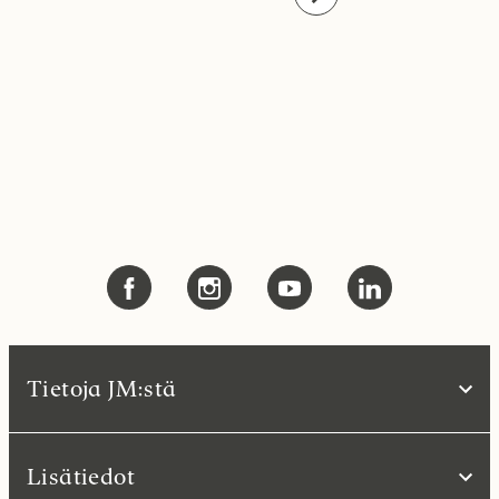
Tietoja JM:stä
Lisätiedot