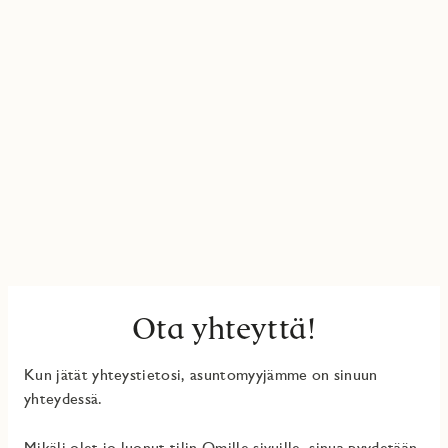
Ota yhteyttä!
Kun jätät yhteystietosi, asuntomyyjämme on sinuun
yhteydessä.
Mikäli olet jo luonut tilin Omille sivuille, sinua pyydetään