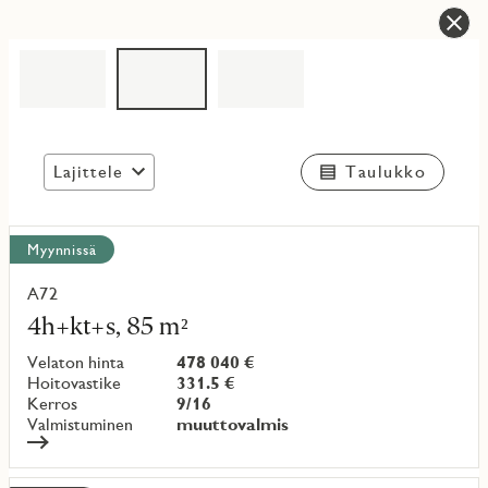
Lajittele
Taulukko
Näytä
Myynnissä
kaikki
kohteet
A72
Lue
lisää
4h+kt+s, 85 m²
kohteesta
Velaton hinta
478 040 €
Hoitovastike
331.5 €
Kerros
9/16
Valmistuminen
muuttovalmis