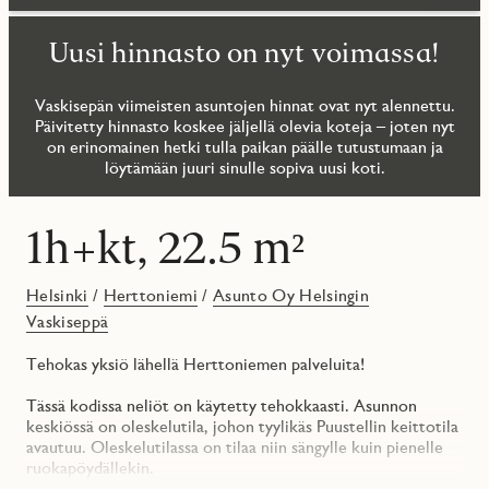
Uusi hinnasto on nyt voimassa!
Vaskisepän viimeisten asuntojen hinnat ovat nyt alennettu.
Päivitetty hinnasto koskee jäljellä olevia koteja – joten nyt
on erinomainen hetki tulla paikan päälle tutustumaan ja
löytämään juuri sinulle sopiva uusi koti.
1h+kt, 22.5 m²
Helsinki
/
Herttoniemi
/
Asunto Oy Helsingin
Vaskiseppä
Tehokas yksiö lähellä Herttoniemen palveluita!
Tässä kodissa neliöt on käytetty tehokkaasti. Asunnon
keskiössä on oleskelutila, johon tyylikäs Puustellin keittotila
avautuu. Oleskelutilassa on tilaa niin sängylle kuin pienelle
ruokapöydällekin.