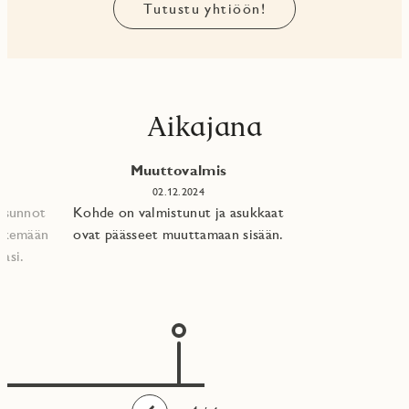
Tutustu yhtiöön!
Aikajana
Muuttovalmis
02.12.2024
 asunnot
Kohde on valmistunut ja asukkaat
tekemään
ovat päässeet muuttamaan sisään.
asi.​