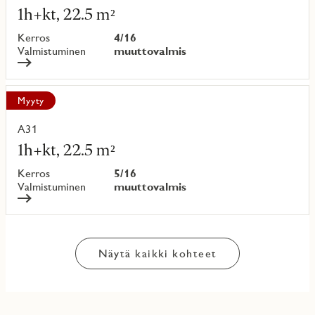
lisää
1h+kt, 22.5 m²
kohteesta
Kerros
4/16
Valmistuminen
muuttovalmis
Myyty
A31
Lue
lisää
1h+kt, 22.5 m²
kohteesta
Kerros
5/16
Valmistuminen
muuttovalmis
Näytä kaikki kohteet