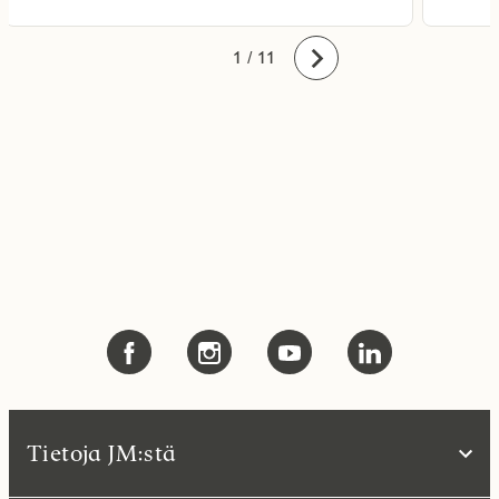
10
11
1
2
3
4
5
6
7
8
9
/ 11
Eteenpäin
Tietoja JM:stä