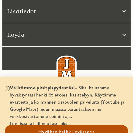
Lisätiedot
Löydä
Välitämme yksityisyydestäsi..
Siksi haluamme
hyväksyntäsi henkilötietojesi käsittelyyn. Käytämme
© JM Suomi OY 2026
evästeitä ja kolmannen osapuolen palveluita (Youtube ja
Yritystunnus 1974161-8
Google Maps) muun muassa parantaaksemme
verkkosivustomme toimintoja.
Lue lisää ja hallinnoi asetuksia
Hyväksy kaikki evästeet