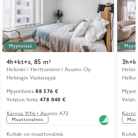
Myynnissä
Myynn
4h+kt+s, 85 m²
3h+kt
Helsinki / Herttoniemi / Asunto Oy
Helsin
Helsingin Vaskiseppä
Halkop
Myyntihinta
88 576 €
Myynti
Velaton hinta
478 040 €
Velato
Kerros 9/16 • Asunto A72
Kerros
Muuttovalmis
Muut
Kohde on muuttovalmis
Kohde