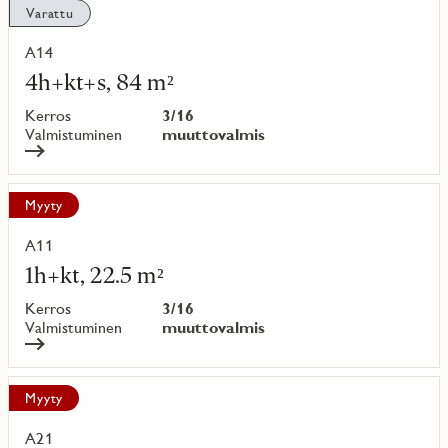
Varattu
A14
Lue
lisää
4h+kt+s, 84 m²
kohteesta
Kerros
3/16
Valmistuminen
muuttovalmis
Myyty
A11
Lue
lisää
1h+kt, 22.5 m²
kohteesta
Kerros
3/16
Valmistuminen
muuttovalmis
Myyty
A21
Lue