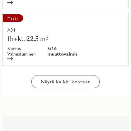
Myyty
A31
Lue
lisää
1h+kt, 22.5 m²
kohteesta
Kerros
5/16
Valmistuminen
muuttovalmis
Näytä kaikki kohteet