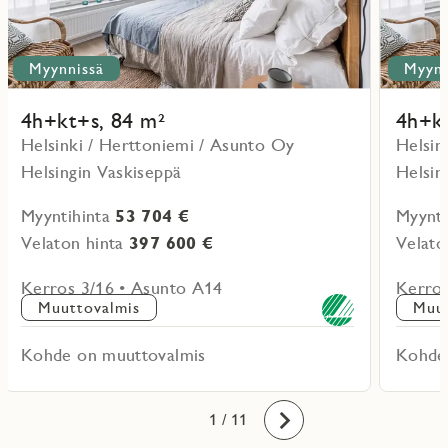
Myynnissä
Myynn
4h+kt+s, 84 m²
4h+kt
Helsinki / Herttoniemi / Asunto Oy
Helsin
Helsingin Vaskiseppä
Helsin
Myyntihinta
53 704 €
Myynti
Velaton hinta
397 600 €
Velato
Kerros 3/16 • Asunto A14
Kerros
Muuttovalmis
Muut
Kohde on muuttovalmis
Kohde
10
11
1
2
3
4
5
6
7
8
9
/ 11
Eteenpäin