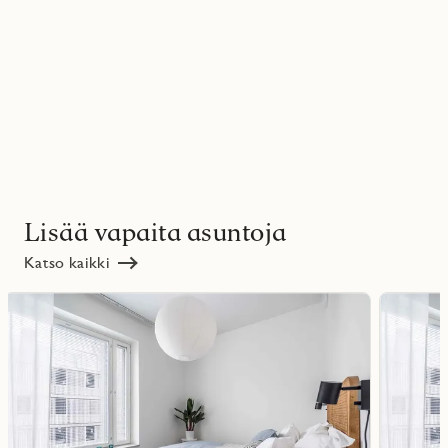
Lisää vapaita asuntoja
Katso kaikki
Lue
Lue
lisää
lisää
ritmarkering
Favoritmarker
kohteesta
kohteesta