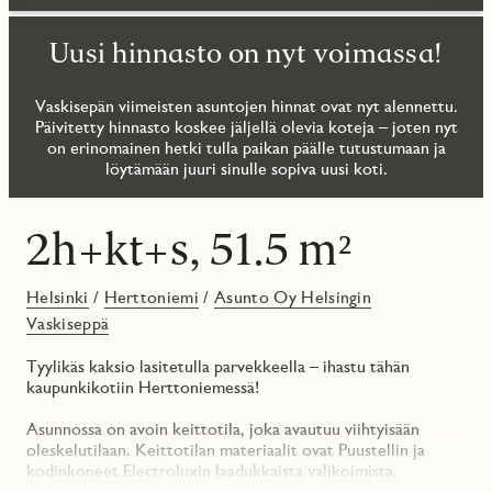
Uusi hinnasto on nyt voimassa!
Vaskisepän viimeisten asuntojen hinnat ovat nyt alennettu.
Päivitetty hinnasto koskee jäljellä olevia koteja – joten nyt
on erinomainen hetki tulla paikan päälle tutustumaan ja
löytämään juuri sinulle sopiva uusi koti.
2h+kt+s, 51.5 m²
Helsinki
/
Herttoniemi
/
Asunto Oy Helsingin
Vaskiseppä
Tyylikäs kaksio lasitetulla parvekkeella – ihastu tähän
kaupunkikotiin Herttoniemessä!
Asunnossa on avoin keittotila, joka avautuu viihtyisään
oleskelutilaan. Keittotilan materiaalit ovat Puustellin ja
kodinkoneet Electroluxin laadukkaista valikoimista,
esimerkkinä pyrolyysiuuni ja liesitason rajattomat