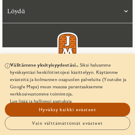
Löydä
Välitämme yksityisyydestäsi..
Siksi haluamme
hyväksyntäsi henkilötietojesi käsittelyyn. Käytämme
© JM Suomi OY 2026
evästeitä ja kolmannen osapuolen palveluita (Youtube ja
Yritystunnus 1974161-8
Google Maps) muun muassa parantaaksemme
verkkosivustomme toimintoja.
Lue lisää ja hallinnoi asetuksia
Hyväksy kaikki evästeet
Vain välttämättömät evästeet