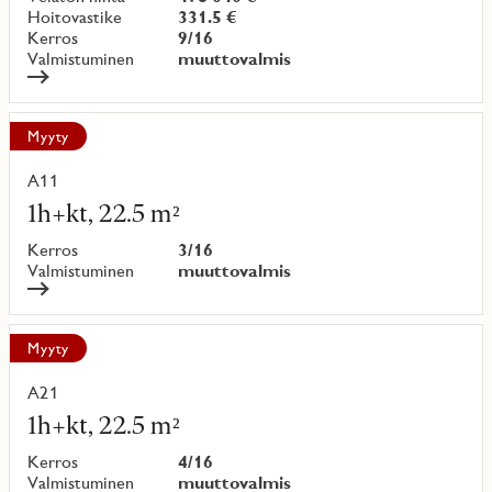
Hoitovastike
331.5 €
Kerros
9/16
Valmistuminen
muuttovalmis
Myyty
A11
Lue
lisää
1h+kt, 22.5 m²
kohteesta
Kerros
3/16
Valmistuminen
muuttovalmis
Myyty
A21
Lue
lisää
1h+kt, 22.5 m²
kohteesta
Kerros
4/16
Valmistuminen
muuttovalmis