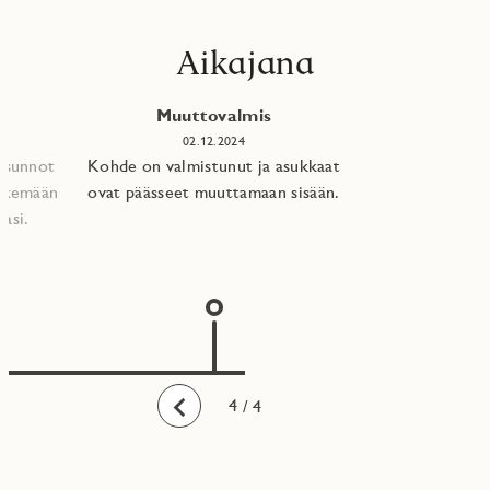
Aikajana
Muuttovalmis
02.12.2024
 asunnot
Kohde on valmistunut ja asukkaat
tekemään
ovat päässeet muuttamaan sisään.
asi.​
1
2
3
4
/ 4
Taaksepäin