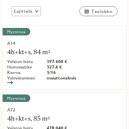
Lajittele
Taulukko
Näytä
Myynnissä
kaikki
kohteet
A14
Lue
lisää
4h+kt+s, 84 m²
kohteesta
Velaton hinta
397 600 €
Hoitovastike
327.6 €
Kerros
3/16
Valmistuminen
muuttovalmis
Myynnissä
A72
Lue
lisää
4h+kt+s, 85 m²
kohteesta
Velaton hinta
478 040 €