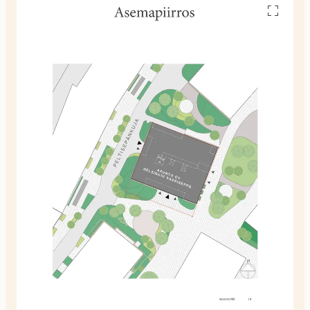
Avaa
pohjakuv