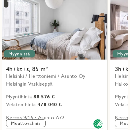
kohteesta
kohteesta
17:00
Myynnissä
Myynn
4h+kt+s, 85 m²
3h+kt
Helsinki / Herttoniemi / Asunto Oy
Helsin
Helsingin Vaskiseppä
Halkop
Myyntihinta
88 576 €
Myynti
Velaton hinta
478 040 €
Velato
Kerros 9/16 • Asunto A72
Kerros
Muuttovalmis
Muut