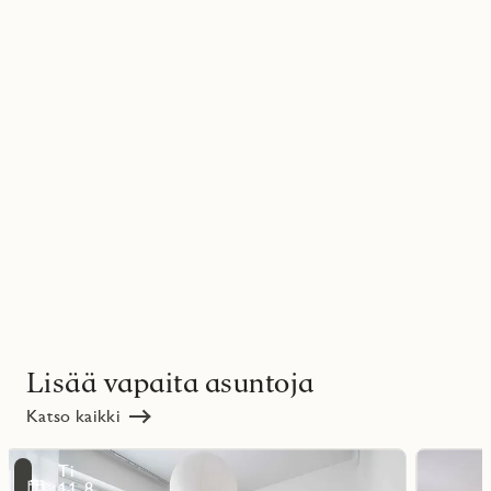
Lisää vapaita asuntoja
Katso kaikki
Lue
Lue
Ti
lisää
lisää
ritmarkering
Favoritmarker
11.8