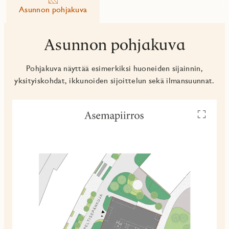
Asunnon pohjakuva
Asunnon pohjakuva
Pohjakuva näyttää esimerkiksi huoneiden sijainnin,
yksityiskohdat, ikkunoiden sijoittelun sekä ilmansuunnat.
Avaa
pohjakuv