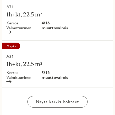
A21
Lue
lisää
1h+kt, 22.5 m²
kohteesta
Kerros
4/16
Valmistuminen
muuttovalmis
Myyty
A31
Lue
lisää
1h+kt, 22.5 m²
kohteesta
Kerros
5/16
Valmistuminen
muuttovalmis
Näytä kaikki kohteet