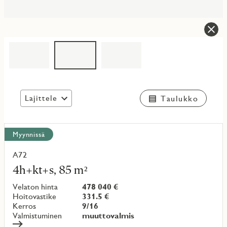
Lajittele
Taulukko
Näytä
Myynnissä
kaikki
kohteet
A72
Lue
lisää
4h+kt+s, 85 m²
kohteesta
Velaton hinta
478 040 €
Hoitovastike
331.5 €
Kerros
9/16
Valmistuminen
muuttovalmis