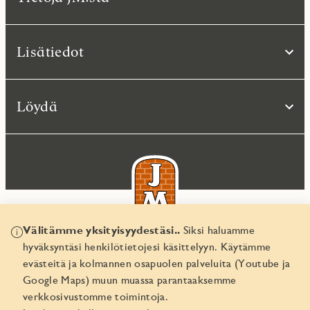
Lisätiedot
Löydä
Välitämme yksityisyydestäsi..
Siksi haluamme
hyväksyntäsi henkilötietojesi käsittelyyn. Käytämme
© JM Suomi OY 2026
evästeitä ja kolmannen osapuolen palveluita (Youtube ja
Yritystunnus 1974161-8
Google Maps) muun muassa parantaaksemme
verkkosivustomme toimintoja.