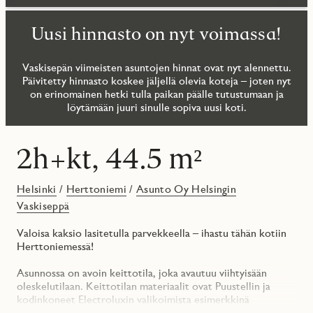
Uusi hinnasto on nyt voimassa!
Vaskisepän viimeisten asuntojen hinnat ovat nyt alennettu.
Päivitetty hinnasto koskee jäljellä olevia koteja – joten nyt
on erinomainen hetki tulla paikan päälle tutustumaan ja
löytämään juuri sinulle sopiva uusi koti.
2h+kt, 44.5 m²
Helsinki
/
Herttoniemi
/
Asunto Oy Helsingin
Vaskiseppä
Valoisa kaksio lasitetulla parvekkeella – ihastu tähän kotiin
Herttoniemessä!
Asunnossa on avoin keittotila, joka avautuu viihtyisään
oleskelutilaan. Keittotilan materiaalit ovat Puustellin ja
kodinkoneet Electroluxin valikoimista esimerkkinä
pyrolyysiuuni ja liesitason rajattomat keittoalueet.