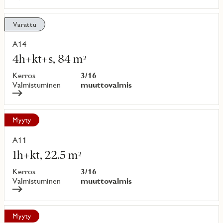
Varattu
A14
Lue
lisää
4h+kt+s, 84 m²
kohteesta
Kerros
3/16
Valmistuminen
muuttovalmis
Myyty
A11
Lue
lisää
1h+kt, 22.5 m²
kohteesta
Kerros
3/16
Valmistuminen
muuttovalmis
Myyty