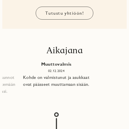
Tutustu yhtiöön!
Aikajana
Muuttovalmis
02.12.2024
 asunnot
Kohde on valmistunut ja asukkaat
tekemään
ovat päässeet muuttamaan sisään.
asi.​