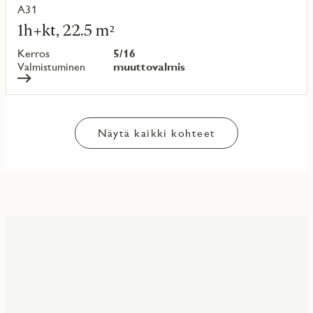
A31
Lue
lisää
1h+kt, 22.5 m²
kohteesta
Kerros
5/16
Valmistuminen
muuttovalmis
Näytä kaikki kohteet