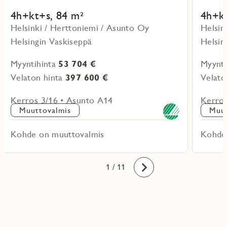
4h+kt+s, 84 m²
4h+kt
Helsinki / Herttoniemi / Asunto Oy
Helsin
Helsingin Vaskiseppä
Helsin
Myyntihinta
53 704 €
Myynti
Velaton hinta
397 600 €
Velato
Kerros 3/16 • Asunto A14
Kerros
Muuttovalmis
Muut
Kohde on muuttovalmis
Kohde
10
11
1
2
3
4
5
6
7
8
9
/ 11
Eteenpäin