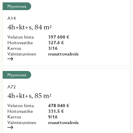
Näytä
Myynnissä
kaikki
kohteet
A14
Lue
lisää
4h+kt+s, 84 m²
kohteesta
Velaton hinta
397 600 €
Hoitovastike
327.6 €
Kerros
3/16
Valmistuminen
muuttovalmis
Myynnissä
A72
Lue
lisää
4h+kt+s, 85 m²
kohteesta
Velaton hinta
478 040 €
Hoitovastike
331.5 €
Kerros
9/16
Valmistuminen
muuttovalmis