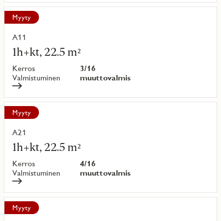
Myyty
A11
Lue
lisää
1h+kt, 22.5 m²
kohteesta
Kerros
3/16
Valmistuminen
muuttovalmis
Myyty
A21
Lue
lisää
1h+kt, 22.5 m²
kohteesta
Kerros
4/16
Valmistuminen
muuttovalmis
Myyty