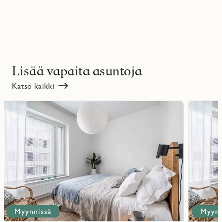
Lisää vapaita asuntoja
Katso kaikki
Lue
Lue
lisää
lisää
ritmarkering
Favoritmarker
kohteesta
kohteesta
Myynnissä
Myynn