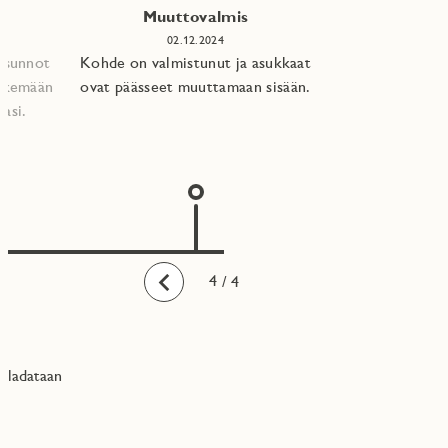
Muuttovalmis
02.12.2024
 asunnot
Kohde on valmistunut ja asukkaat
tekemään
ovat päässeet muuttamaan sisään.
asi.​
1
2
3
4
/ 4
Taaksepäin
ladataan