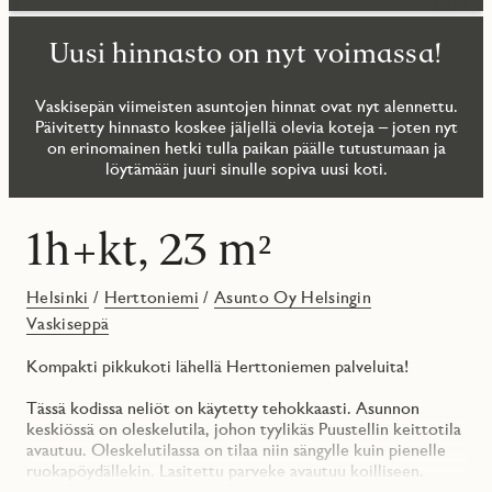
Uusi hinnasto on nyt voimassa!
Vaskisepän viimeisten asuntojen hinnat ovat nyt alennettu.
Päivitetty hinnasto koskee jäljellä olevia koteja – joten nyt
on erinomainen hetki tulla paikan päälle tutustumaan ja
löytämään juuri sinulle sopiva uusi koti.
1h+kt, 23 m²
Helsinki
/
Herttoniemi
/
Asunto Oy Helsingin
Vaskiseppä
Kompakti pikkukoti lähellä Herttoniemen palveluita!
Tässä kodissa neliöt on käytetty tehokkaasti. Asunnon
keskiössä on oleskelutila, johon tyylikäs Puustellin keittotila
avautuu. Oleskelutilassa on tilaa niin sängylle kuin pienelle
ruokapöydällekin. Lasitettu parveke avautuu koilliseen.
Tavallista suuremmat ikkunat sekä kokolasinen liukuovi