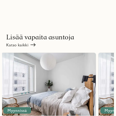
Lisää vapaita asuntoja
Katso kaikki
Lue
Lue
lisää
lisää
ritmarkering
Favoritmarker
kohteesta
kohteesta
Myynnissä
Myynn