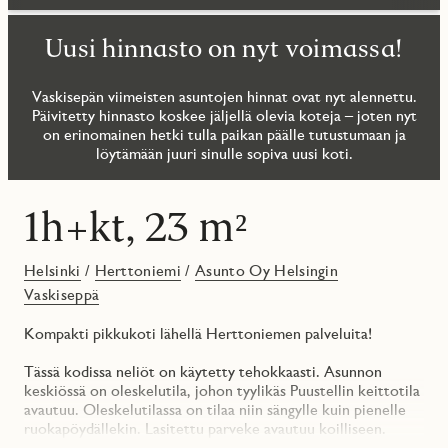
Uusi hinnasto on nyt voimassa!
Vaskisepän viimeisten asuntojen hinnat ovat nyt alennettu.
Päivitetty hinnasto koskee jäljellä olevia koteja – joten nyt
on erinomainen hetki tulla paikan päälle tutustumaan ja
löytämään juuri sinulle sopiva uusi koti.
1h+kt, 23 m²
Helsinki
/
Herttoniemi
/
Asunto Oy Helsingin
Vaskiseppä
Kompakti pikkukoti lähellä Herttoniemen palveluita!
Tässä kodissa neliöt on käytetty tehokkaasti. Asunnon
keskiössä on oleskelutila, johon tyylikäs Puustellin keittotila
avautuu. Oleskelutilassa on tilaa niin sängylle kuin pienelle
ruokapöydällekin. Lasitettu parveke avautuu koilliseen.
Tavallista suuremmat ikkunat sekä kokolasinen liukuovi