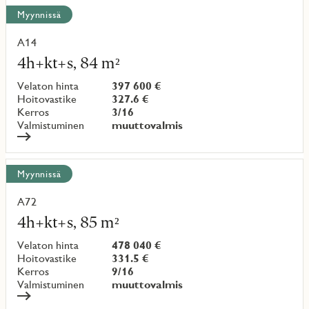
Näytä
Myynnissä
kaikki
kohteet
A14
Lue
lisää
4h+kt+s, 84 m²
kohteesta
Velaton hinta
397 600 €
Hoitovastike
327.6 €
Kerros
3/16
Valmistuminen
muuttovalmis
Myynnissä
A72
Lue
lisää
4h+kt+s, 85 m²
kohteesta
Velaton hinta
478 040 €
Hoitovastike
331.5 €
Kerros
9/16
Valmistuminen
muuttovalmis