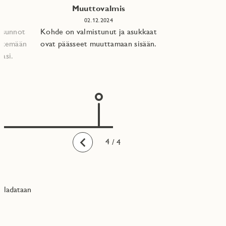
Muuttovalmis
02.12.2024
 asunnot
Kohde on valmistunut ja asukkaat
tekemään
ovat päässeet muuttamaan sisään.
asi.​
1
2
3
4
/ 4
Taaksepäin
ladataan