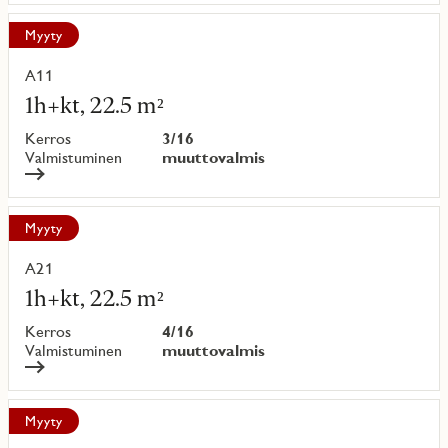
Myyty
A11
Lue
lisää
1h+kt, 22.5 m²
kohteesta
Kerros
3/16
Valmistuminen
muuttovalmis
Myyty
A21
Lue
lisää
1h+kt, 22.5 m²
kohteesta
Kerros
4/16
Valmistuminen
muuttovalmis
Myyty