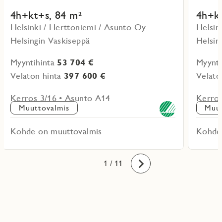
4h+kt+s, 84 m²
4h+kt
Helsinki / Herttoniemi / Asunto Oy
Helsin
Helsingin Vaskiseppä
Helsin
Myyntihinta
53 704 €
Myynti
Velaton hinta
397 600 €
Velato
Kerros 3/16 • Asunto A14
Kerros
Muuttovalmis
Muut
Kohde on muuttovalmis
Kohde
10
11
1
2
3
4
5
6
7
8
9
/ 11
Eteenpäin