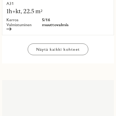
A31
Lue
lisää
1h+kt, 22.5 m²
kohteesta
Kerros
5/16
Valmistuminen
muuttovalmis
Näytä kaikki kohteet