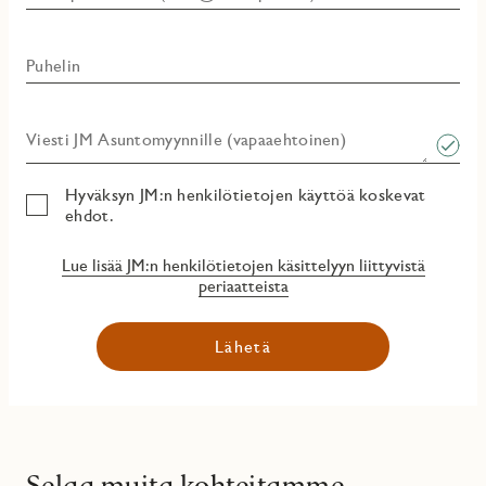
Puhelin
Viesti JM Asuntomyynnille (vapaaehtoinen)​
Hyväksyn JM:n henkilötietojen käyttöä koskevat
ehdot.
Lue lisää JM:n henkilötietojen käsittelyyn liittyvistä
periaatteista
Lähetä
Selaa muita kohteitamme