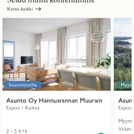
Katso kaikki
Lue
Lue
lisää
lisää
ritmarkering
Favoritmarker
projektista
projektist
Suunnitteilla
Myynn
Asunto Oy Hannusrannan Muurain
Asun
Espoo / Kaitaa
Espoo 
Myynti
Velato
2 - 5 h+k