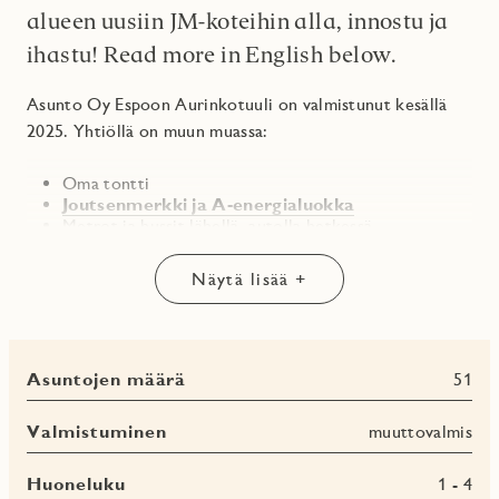
alueen uusiin JM-koteihin alla, innostu ja
ihastu! Read more in English below.
Asunto Oy Espoon Aurinkotuuli on valmistunut kesällä
2025. Yhtiöllä on muun muassa:
Oma tontti
Joutsenmerkki ja A-energialuokka
Metrot ja bussit lähellä, autolla hetkessä
Länsiväylälle
Kaikilla asunnoilla oma lämmin irtaimistovarasto
Näytä lisää +
Huikeat yhteistilat: kuntoilutila, saunaosasto,
talopesula ja pihalla istutuslaatikot!
Kunnollinen ulkoiluvälinevarasto esimerkiksi pyörien
säilytykseen
Muurattu tiilijulkisivu
Asuntojen määrä
51
Paikalla valetut välipohjat
Valmistuminen
muuttovalmis
Asuntojen suunnitteluun on käytetty paljon aikaa
Huoneluku
1 - 4