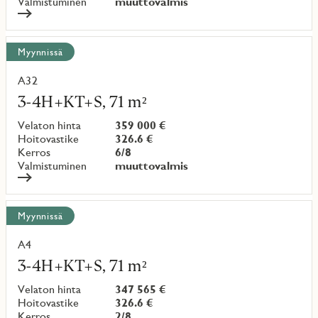
Valmistuminen
muuttovalmis
Myynnissä
A32
Lue
lisää
3-4H+KT+S, 71 m²
kohteesta
Velaton hinta
359 000 €
Hoitovastike
326.6 €
Kerros
6/8
Valmistuminen
muuttovalmis
Myynnissä
A4
Lue
lisää
3-4H+KT+S, 71 m²
kohteesta
Velaton hinta
347 565 €
Hoitovastike
326.6 €
Kerros
2/8