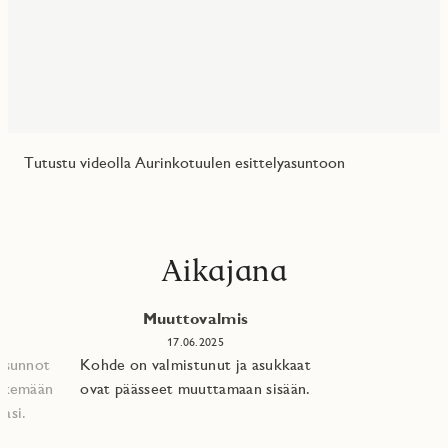
Tutustu videolla Aurinkotuulen esittelyasuntoon
Aikajana
Muuttovalmis
17.06.2025
 asunnot
Kohde on valmistunut ja asukkaat
tekemään
ovat päässeet muuttamaan sisään.
asi.​