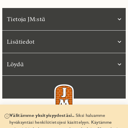
Tietoja JM:stä
Lisätiedot
Löydä
Välitämme yksityisyydestäsi..
Siksi haluamme
hyväksyntäsi henkilötietojesi käsittelyyn. Käytämme
© JM Suomi OY 2026