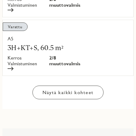
Valmistuminen
muuttovalmis
Varattu
A5
Lue
lisää
3H+KT+S, 60.5 m²
kohteesta
Kerros
2/8
Valmistuminen
muuttovalmis
Näytä kaikki kohteet