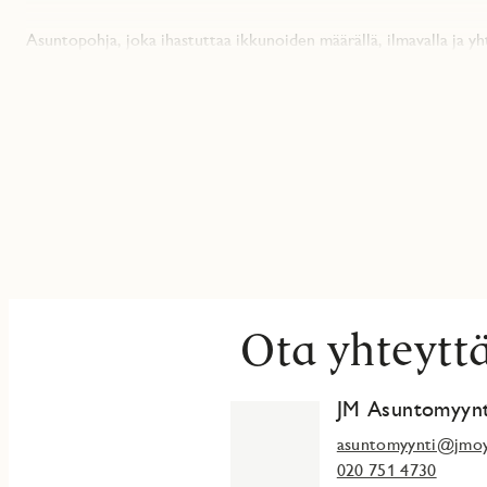
Asuntopohja, joka ihastuttaa ikkunoiden määrällä, ilmavalla ja yh
parveke on pohjoiseen ja oleskelutilojen ikkunat itään, ei asunto
Makuuhuoneet (2) on nerokkaasti suunniteltu erilleen toisistaan
on se helppo rakentaa olohuoneesta. Suunnittelussa on otettu j
Keittotilassa on isot kylmälaitteet. Kaapit ovat suositusta vär
Cento. Kylpyhuone ja erillis-wc jatkaa samaa hillittyä värimaailma
Täydellinen kokonaisuus on saatu valitsemalla asuntoon parketti
Huomaathan, että osa kuvista on yhtiön esittelyasunnosta jossa o
Miltä kuulostaa, ota yhteyttä ja sovi yksityisnäyttö! Lue lisää jmo
JM Suomi Oy rekisteröi ja käsittelee antamiasi henkilötietoja me
Ota yhteytt
https://www.jmoy.fi/personal-details/ mukaisesti. Asiakirjassa on l
Suomi Oy käsittelee ja miten voit oikaista tietojasi tai peruutt
JM Asuntomyynt
asuntomyynti@jmoy
020 751 4730