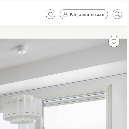
Kirjaudu sisään
Suosikit
Etsi
sisältö
Favoritm