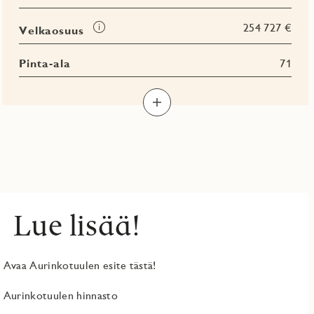
Tooltip
254 727 €
Velkaosuus
Pinta-ala
71
Lue lisää!
Avaa Aurinkotuulen esite tästä!
Aurinkotuulen hinnasto