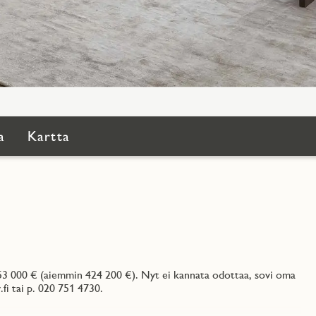
a
Kartta
53 000 € (aiemmin 424 200 €). Nyt ei kannata odottaa, sovi oma
i tai p. 020 751 4730.