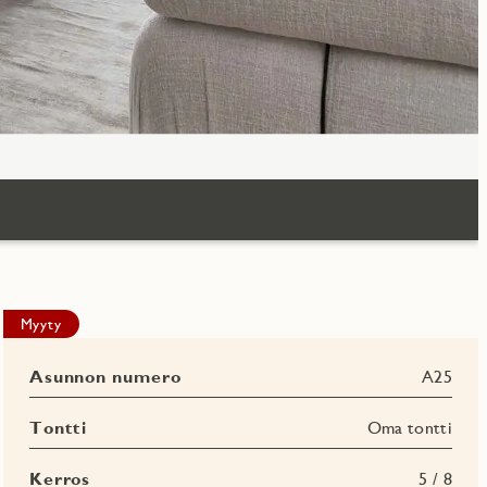
Myyty
Asunnon numero
A25
Tontti
Oma tontti
Kerros
5 / 8