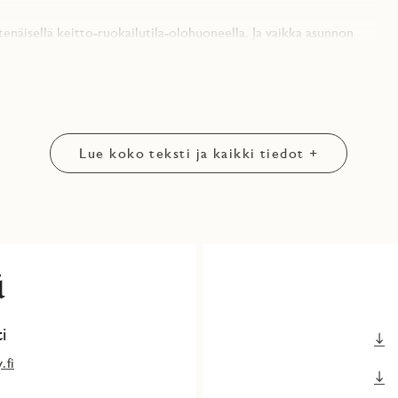
tenäisellä keitto-ruokailutila-olohuoneella. Ja vaikka asunnon
a voi sanoa pimeäksi.
 ja mikäli tarve olisi kolmannelle makuuhuoneelle / työhuoneelle,
o tämä mahdollisuus huomioon mm. pistorasiat, antenni jne.
imaailmasta Graphite Grey tumman harmaa, laminaattitaso on
a. Seinissä Burlington Pearl Matta ja lattiassa More Sea.
Lue koko teksti ja kaikki tiedot +
lattia Cream Oak Lively.
n sama pohjaratkaisu, mutta asunto sijaitsee eri kerroksessa.
y.fi/aurinkotuuli
idän Asiakas- ja sidosryhmärekisterin tietosuojaselosteen
ä
isäksi tietoja siitä, miten voit selvittää, mitä henkilötietoja JM
aa suostumuksen.
i
.fi