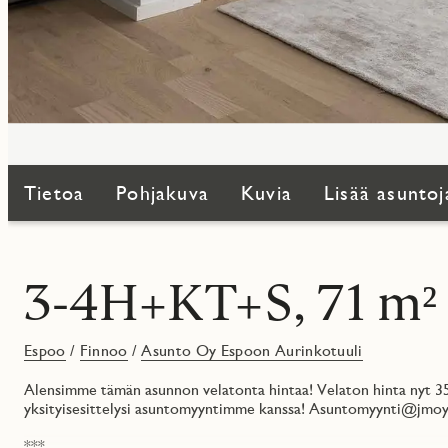
Tietoa
Pohjakuva
Kuvia
Lisää asuntoj
3-4H+KT+S, 71 m²
Espoo
/
Finnoo
/
Asunto Oy Espoon Aurinkotuuli
Alensimme tämän asunnon velatonta hintaa! Velaton hinta nyt 3
yksityisesittelysi asuntomyyntimme kanssa! Asuntomyynti@jmoy.f
***