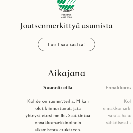
Joutsenmerkittyä asumista
Lue lisää täältä!
Aikajana
Suunnitteilla
Ennakkomar
Kohde on suunnitteilla. Mikäli
Koh
olet kiinnostunut, jätä
ennakkomarkki
yhteystietosi meille. Saat tietoa
varata halu
ennakkomarkkinoinnin
sähköisesti a
alkamisesta etukäteen.​