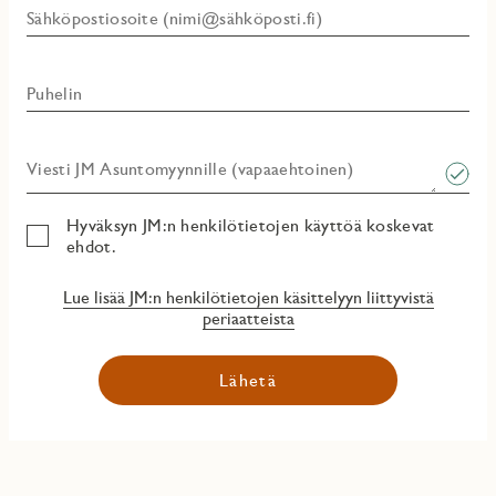
Sähköpostiosoite (nimi@sähköposti.fi)
Puhelin
Viesti JM Asuntomyynnille (vapaaehtoinen)​
Hyväksyn JM:n henkilötietojen käyttöä koskevat
ehdot.
Lue lisää JM:n henkilötietojen käsittelyyn liittyvistä
periaatteista
Lähetä