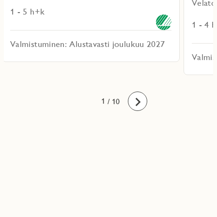
Velato
1 - 5 h+k
1 - 4 
Valmistuminen: Alustavasti joulukuu 2027
Valmis
10
1
2
3
4
5
6
7
8
9
/ 10
Eteenpäin