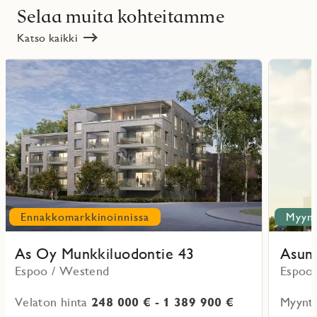
Selaa muita kohteitamme
Katso kaikki
Lue
Lue
lisää
lisää
ritmarkering
Favoritmarker
projektista
projektist
Ennakkomarkkinoinnissa
Myynn
As Oy Munkkiluodontie 43
Asun
Espoo / Westend
Espoo 
Velaton hinta
248 000 € - 1 389 900 €
Myynti