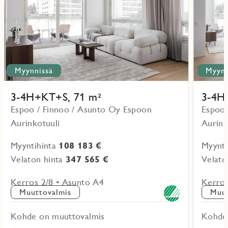
Myynnissä
Myynn
3-4H+KT+S, 71 m²
3-4H
Espoo / Finnoo / Asunto Oy Espoon
Espoo 
Aurinkotuuli
Aurink
Myyntihinta
108 183 €
Myynti
Velaton hinta
347 565 €
Velato
Kerros 2/8 • Asunto A4
Kerros
Muuttovalmis
Muut
Kohde on muuttovalmis
Kohde