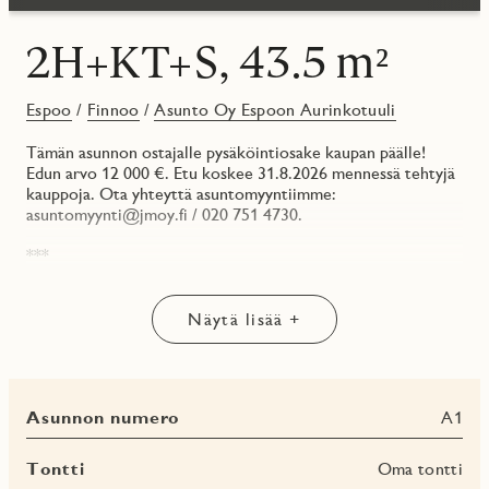
2H+KT+S, 43.5 m²
Espoo
/
Finnoo
/
Asunto Oy Espoon Aurinkotuuli
Tämän asunnon ostajalle pysäköintiosake kaupan päälle!
Edun arvo 12 000 €. Etu koskee 31.8.2026 mennessä tehtyjä
kauppoja. Ota yhteyttä asuntomyyntiimme:
asuntomyynti@jmoy.fi / 020 751 4730.
***
Asunnon neliöt ovat käytetty todella tehokkaasti ja viisaasti.
Keitto-ruokailutila muodostavat yhtenäisen kokonaisuuden,
Näytä lisää +
jolloin seurustelutilaan jää sopivasti tilaa.
Huomioi, että asunnon lasitettu parveke on pohjoiseen ja
että parvekkeella on todellakin tilaa. Valjasta parveke
Asunnon numero
A1
käyttöön eri vuodenaikojen mukaan.
Asunnon värimaailmaan on saatu inspiraatiota Finnoon
Tontti
Oma tontti
alueen tulevaisuudesta Espoon uudesta urbaanista