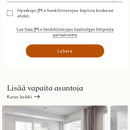
Hyväksyn JM:n henkilötietojen käyttöä koskevat
ehdot.
Lue lisää JM:n henkilötietojen käsittelyyn liittyvistä
periaatteista
Lähetä
Lisää vapaita asuntoja
Katso kaikki
Lue
Lue
lisää
lisää
ritmarkering
Favoritmarker
kohteesta
kohteesta