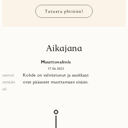
Tutustu yhtiöön!
Aikajana
Muuttovalmis
17.06.2025
 asunnot
Kohde on valmistunut ja asukkaat
tekemään
ovat päässeet muuttamaan sisään.
asi.​