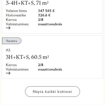
lisää
3-4H+KT+S, 71 m²
kohteesta
Velaton hinta
347 565 €
Hoitovastike
326.6 €
Kerros
2/8
Valmistuminen
muuttovalmis
Varattu
A5
Lue
lisää
3H+KT+S, 60.5 m²
kohteesta
Kerros
2/8
Valmistuminen
muuttovalmis
Näytä kaikki kohteet