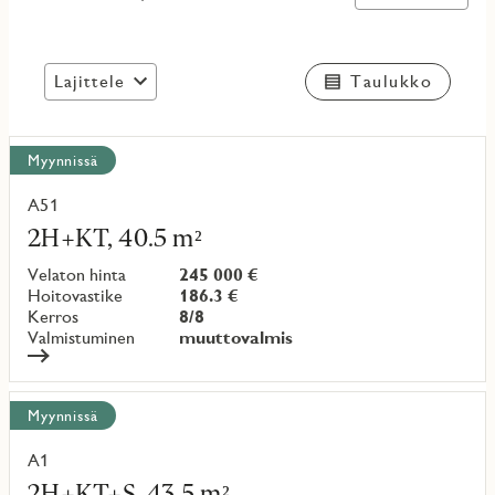
Lajittele
Taulukko
Näytä
Myynnissä
kaikki
kohteet
A51
Lue
lisää
2H+KT, 40.5 m²
kohteesta
Velaton hinta
245 000 €
Hoitovastike
186.3 €
Kerros
8/8
Valmistuminen
muuttovalmis
Myynnissä
A1
Lue
lisää
2H+KT+S, 43.5 m²