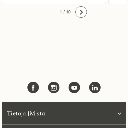
10
1
2
3
4
5
6
7
8
9
/ 10
Eteenpäin
Tietoja JM:stä