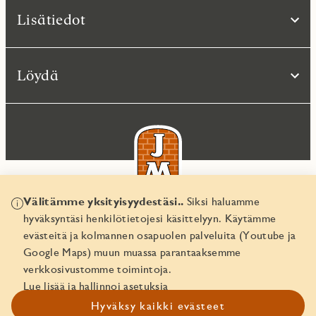
Lisätiedot
Löydä
Välitämme yksityisyydestäsi..
Siksi haluamme
hyväksyntäsi henkilötietojesi käsittelyyn. Käytämme
© JM Suomi OY 2026
evästeitä ja kolmannen osapuolen palveluita (Youtube ja
Yritystunnus 1974161-8
Google Maps) muun muassa parantaaksemme
verkkosivustomme toimintoja.
Lue lisää ja hallinnoi asetuksia
Hyväksy kaikki evästeet