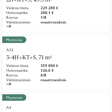
kohteesta
Velaton hinta
229 200 €
Hoitovastike
200.1 €
Kerros
1/8
Valmistuminen
muuttovalmis
Myynnissä
A32
Lue
lisää
3-4H+KT+S, 71 m²
kohteesta
Velaton hinta
359 000 €
Hoitovastike
326.6 €
Kerros
6/8
Valmistuminen
muuttovalmis
Myynnissä
A4
Lue