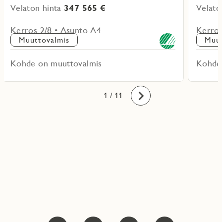
Velaton hinta
347 565 €
Velato
Kerros 2/8 • Asunto A4
Kerros
Muuttovalmis
Muut
Kohde on muuttovalmis
Kohde
10
11
1
2
3
4
5
6
7
8
9
/ 11
Eteenpäin