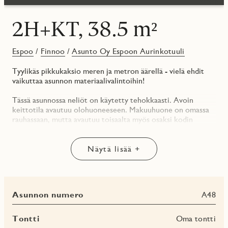
2H+KT, 38.5 m²
Espoo
/
Finnoo
/
Asunto Oy Espoon Aurinkotuuli
Tyylikäs pikkukaksio meren ja metron äärellä - vielä ehdit
vaikuttaa asunnon materiaalivalintoihin!
Tässä asunnossa neliöt on käytetty tehokkaasti. Avoin
keittotila avautuu olohuoneeseen. Makuuhuone on omassa
rauhassaan, mutta avautuu toisaalta myös osaksi kodin
oleskelutilaa.
Keittotilan materiaalit ovat Puustellin valikoimista,
Näytä lisää +
kodinkoneet Electroluxin. Lattiassa tyylikäs tammiparketti.
Kylpyhuoneen kalusteet ovat Svedbergsin.
Asunnon jatkona on upea lasitettu parveke, joka avautuu
Asunnon numero
A48
etelän suuntaan. Parvekkeelle käydään kokolasisesta
liukuovesta.
Tontti
Oma tontti
Yhtiöön on suunnitteilla monipuoliset, asiakkaiden