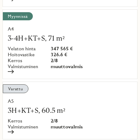
Myynnissä
A4
Lue
lisää
3-4H+KT+S, 71 m²
kohteesta
Velaton hinta
347 565 €
Hoitovastike
326.6 €
Kerros
2/8
Valmistuminen
muuttovalmis
Varattu
A5
Lue
lisää
3H+KT+S, 60.5 m²
kohteesta
Kerros
2/8
Valmistuminen
muuttovalmis