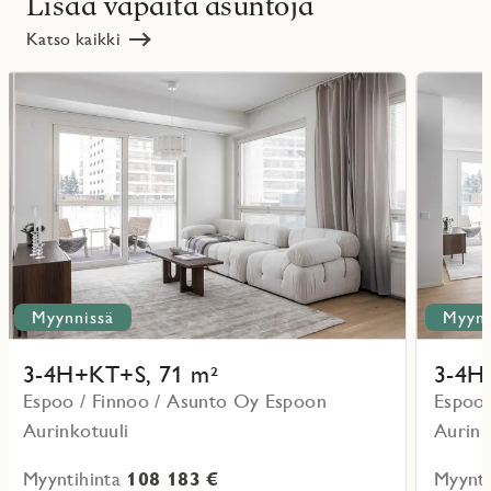
Lisää vapaita asuntoja
Katso kaikki
Lue
Lue
lisää
lisää
ritmarkering
Favoritmarker
kohteesta
kohteesta
Myynnissä
Myynn
3-4H+KT+S, 71 m²
3-4H
Espoo / Finnoo / Asunto Oy Espoon
Espoo 
Aurinkotuuli
Aurink
Myyntihinta
108 183 €
Myynti