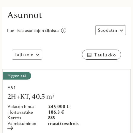
Asunnot
Suodatin
Lue lisää asuntojen tiloista
Lajittele
Taulukko
Näytä
Myynnissä
kaikki
kohteet
A51
Lue
lisää
2H+KT, 40.5 m²
kohteesta
Velaton hinta
245 000 €
Hoitovastike
186.3 €
Kerros
8/8
Valmistuminen
muuttovalmis