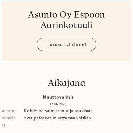
Asunto Oy Espoon
Aurinkotuuli
Tutustu yhtiöön!
Aikajana
Muuttovalmis
17.06.2025
 asunnot
Kohde on valmistunut ja asukkaat
tekemään
ovat päässeet muuttamaan sisään.
asi.​