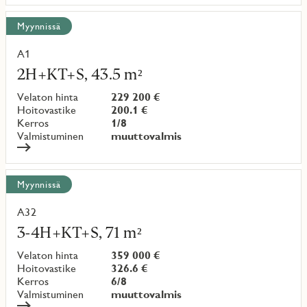
Myynnissä
A1
Lue
lisää
2H+KT+S, 43.5 m²
kohteesta
Velaton hinta
229 200 €
Hoitovastike
200.1 €
Kerros
1/8
Valmistuminen
muuttovalmis
Myynnissä
A32
Lue
lisää
3-4H+KT+S, 71 m²
kohteesta
Velaton hinta
359 000 €
Hoitovastike
326.6 €
Kerros
6/8
Valmistuminen
muuttovalmis