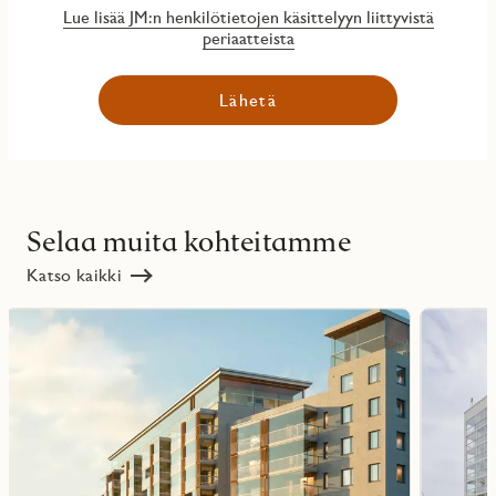
Lue lisää JM:n henkilötietojen käsittelyyn liittyvistä
periaatteista
Lähetä
Selaa muita kohteitamme
Katso kaikki
Lue
Lue
lisää
lisää
ritmarkering
Favoritmarker
projektista
projektist