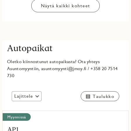
Näytä kaikki kohteet
Autopaikat
Oletko kiinnostunut autopaikasta? Ota yhteys
Asuntomyyntiin, asuntomyynti@jmoy.fi / +358 20 7514
730
Lajittele
Taulukko
Näytä
Myynnissä
kaikki
kohteet
AP1