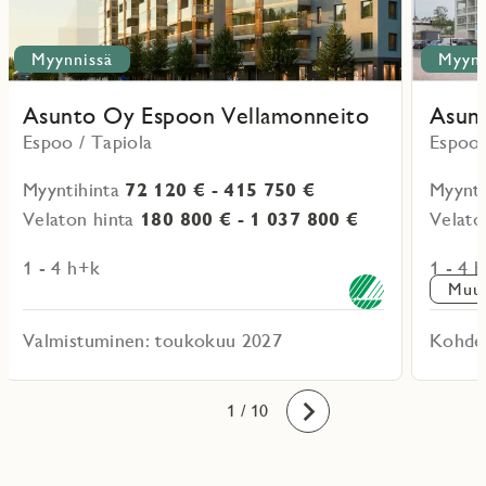
Myynnissä
Myynn
Asunto Oy Espoon Vellamonneito
Asun
Espoo / Tapiola
Espoo 
Myyntihinta
72 120 € - 415 750 €
Myynti
Velaton hinta
180 800 € - 1 037 800 €
Velato
1 - 4 h+k
1 - 4 
Muut
Valmistuminen: toukokuu 2027
Kohde
10
1
2
3
4
5
6
7
8
9
/ 10
Eteenpäin