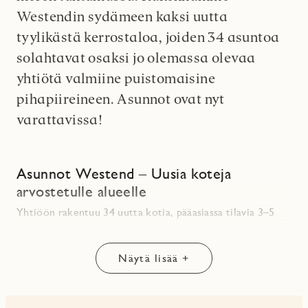
Westendin sydämeen kaksi uutta
tyylikästä kerrostaloa, joiden 34 asuntoa
solahtavat osaksi jo olemassa olevaa
yhtiötä valmiine puistomaisine
pihapiireineen. Asunnot ovat nyt
varattavissa!
Asunnot Westend – Uusia koteja
arvostetulle alueelle
Yhtiöön rakentuu 34
uutta kotia
, pääasiassa tilavia
3–5
huoneen
asuntoja, mutta tarjolla on myös muutamia
kompakteja pienempiä vaihtoehtoja.
Kohde
Näytä lisää +
rakennetaan
omalle tontille
, mikä vahvistaa asumisen
arvon kehitystä.
Asunnot ovat nyt varattavissa
sivuillamme!