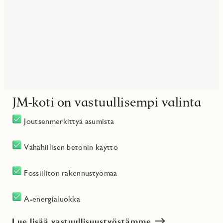
JM-koti on vastuullisempi valinta
Joutsenmerkittyä asumista
Vähähiilisen betonin käyttö
Fossiiliton rakennustyömaa
A-energialuokka
Lue lisää vastuullisuustyöstämme