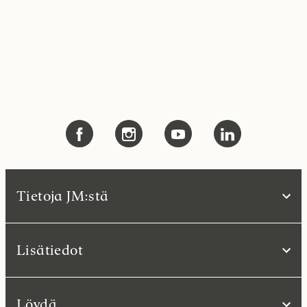
Tietoja JM:stä
Lisätiedot
Löydä