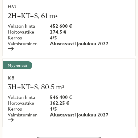
H62
Lue
lisää
2H+KT+S, 61 m²
kohteesta
Velaton hinta
452 600 €
Hoitovastike
274.5 €
Kerros
4/5
Valmistuminen
Alustavasti joulukuu 2027
Myynnissä
I68
Lue
lisää
3H+KT+S, 80.5 m²
kohteesta
Velaton hinta
546 400 €
Hoitovastike
362.25 €
Kerros
1/5
Valmistuminen
Alustavasti joulukuu 2027