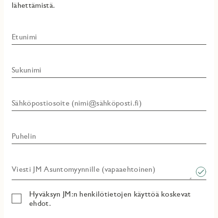
lähettämistä.
Etunimi
Sukunimi
Sähköpostiosoite (nimi@sähköposti.fi)
Puhelin
Viesti JM Asuntomyynnille (vapaaehtoinen)​
Hyväksyn JM:n henkilötietojen käyttöä koskevat
ehdot.