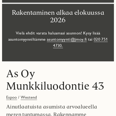
Rakentaminen alkaa elokuussa
2026
Vielä ehdit varata haluamasi asunnon! Kysy lisää
asuntomyynniltämme
asuntomyynti@jmoy.fi
tai
020 751
4730.
As Oy
Munkkiluodontie 43
Espoo
/
Westend
Ainutlaatuista asumista arvoalueella
meren tuntumassa. Rakennamme