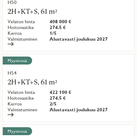
H50
asumiskuluista yksinkertaisempia. Ratkaisu tarjoaa
Lue
lisää
selkeyttä asumiskustannuksiin ja lisää taloudellista turvaa.
2H+KT+S, 61 m²
kohteesta
Velaton hinta
408 000 €
Hoitovastike
274.5 €
Varaa nyt oma uusi kotisi Westendistä!
Kerros
1/5
Valmistuminen
Alustavasti joulukuu 2027
Myynnissä
H54
Lue
lisää
2H+KT+S, 61 m²
kohteesta
Velaton hinta
422 100 €
Hoitovastike
274.5 €
Kerros
2/5
Valmistuminen
Alustavasti joulukuu 2027
Myynnissä