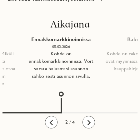
Aikajana
Ennakkomarkkinoinnissa
Raken
05.03.2026
 Mikäli
Kohde on
Kohde on rakent
ätä
ennakkomarkkinoinnissa. Voit
ovat myynnissä.
t tietoa
varata haluamasi asunnon
kauppakirjat
nin
sähköisesti asunnon sivulla.
n.​
1
2
3
4
/ 4
Taaksepäin
Eteenpäin