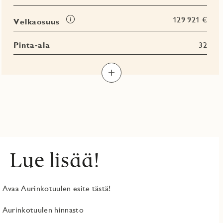
Tooltip
129 921 €
Velkaosuus
Pinta-ala
32
Lue lisää!
Avaa Aurinkotuulen esite tästä!
Aurinkotuulen hinnasto