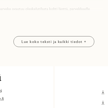
arveke avautuu oleskelutilasta kohti länttä, parvekkeelle
säävät yhteistilat kuten talosauna vilvoittelutteluineen,
asto.
 uudelle asuinalueelle meren ja metron ääreen. Loistavat
alueen valttikortteja. Yhtiöön rakentuu yhteensä 51 asuntoa
Lue koko teksti ja kaikki tiedot +
tiö rakennetaan Joutsenmerkin kriteerien mukaisesti. Kotien
in. Kaupanteon yhteydessä maksetaan vain 15 % asunnon
umisen kynnyksellä.
ä
i
via yhtiön esittelyasunnosta, eivätkä välttämättä vastaa juuri
.fi