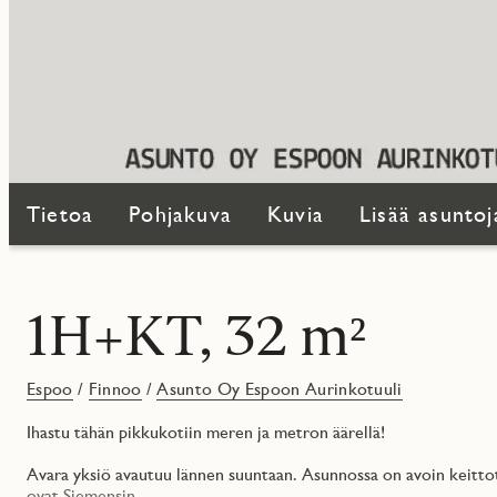
Tietoa
Pohjakuva
Kuvia
Lisää asuntoj
1H+KT, 32 m²
Espoo
/
Finnoo
/
Asunto Oy Espoon Aurinkotuuli
Ihastu tähän pikkukotiin meren ja metron äärellä!
Avara yksiö avautuu lännen suuntaan. Asunnossa on avoin keittot
ovat Siemensin.