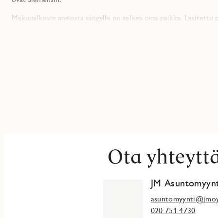
Makuualkovin ansiosta sängylle on selkeä oma paikka. Lasitettu p
käydään kokolasisesta liukuovesta.
Yhtiöön on suunnitteilla monipuoliset, asiakkaiden viihtyvyyttä li
talopesula ja kuntosali! Asuntoon kuuluu myös oma irtaimistovar
Asunto Oy Espoon Aurinkotuuli rakentuu Finnoon kiinnostavalle,
liikenneyhteydet ja monipuoliset ulkoilumahdollisuudet ovatkin 
yksiöistä neliöihin.
Aurinkotuulessa asut aidosti ympäristöystävällisemmin, sillä yh
energialuokka on A.
JM Suomen maksuohjelma tukee helppoa siirtymistä uuteen koti
myyntihinnasta, loput erät erääntyvät vasta aivan yhtiön valmist
Ota yhteytt
Ihastuitko? Lue lisää jmoy.fi/aurinkotuuli
JM Asuntomyynt
Huomaathan, että ilmoituksen kuvat ovat visualisointeja ja valoku
tämän asunnon pohjakuvaa.
asuntomyynti@jmoy
020 751 4730