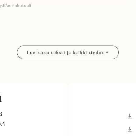
y.fi/aurinkotuuli
idän Asiakas- ja sidosryhmärekisterin tietosuojaselosteen
isäksi tietoja siitä, miten voit selvittää, mitä henkilötietoja JM
aa suostumuksen.
Lue koko teksti ja kaikki tiedot +
ä
i
.fi