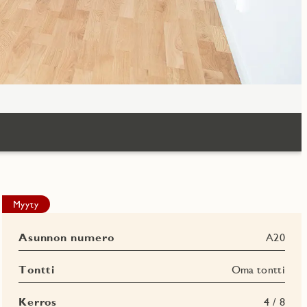
Myyty
Asunnon numero
A20
Tontti
Oma tontti
Kerros
4 / 8