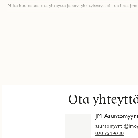
Miltä kuulostaa, ota yhteyttä ja sovi yksityisnäyttö! Lue lisää jmo
JM Suomi Oy rekisteröi ja käsittelee antamiasi henkilötietoja me
https://www.jmoy.fi/personal-details/ mukaisesti. Asiakirjassa on l
Suomi Oy käsittelee ja miten voit oikaista tietojasi tai peruutt
Ota yhteytt
JM Asuntomyynt
asuntomyynti@jmoy
020 751 4730