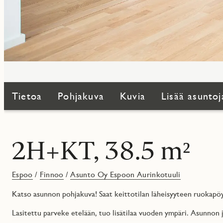
Tietoa
Pohjakuva
Kuvia
Lisää asuntoj
2H+KT, 38.5 m²
Espoo
/
Finnoo
/
Asunto Oy Espoon Aurinkotuuli
Katso asunnon pohjakuva! Saat keittotilan läheisyyteen ruokapö
Lasitettu parveke etelään, tuo lisätilaa vuoden ympäri. Asunnon j