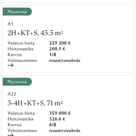
Myynnissä
A1
Lue
lisää
2H+KT+S, 43.5 m²
kohteesta
Velaton hinta
229 200 €
Hoitovastike
200.1 €
Kerros
1/8
Valmistuminen
muuttovalmis
Myynnissä
A32
Lue
lisää
3-4H+KT+S, 71 m²
kohteesta
Velaton hinta
359 000 €
Hoitovastike
326.6 €
Kerros
6/8
Valmistuminen
muuttovalmis