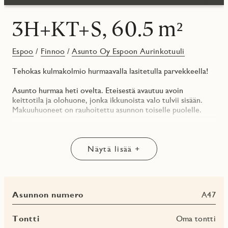
3H+KT+S, 60.5 m²
Espoo
/
Finnoo
/
Asunto Oy Espoon Aurinkotuuli
Tehokas kulmakolmio hurmaavalla lasitetulla parvekkeella!
Asunto hurmaa heti ovelta. Eteisestä avautuu avoin
keittotila ja olohuone, jonka ikkunoista valo tulvii sisään.
Makuuhuoneet on rauhoitettu asunnon toiselle puolelle.
Keittotilan materiaalit ovat Puustellin valikoimista,
kodinkoneet Electroluxin. Asunnon kaikissa huoneissa on
tammiparketti.
Näytä lisää +
Päämakuuhuoneen yhteydessä on vaatehuone. Lisäksi
eteisessä on runsaasti säilytystilaa.
Asunnon numero
A47
Kylpyhuoneen ja erillis-wc:n kalusteet ovat Svedbergsin.
Kylpyhuoneen jatkona on oma sauna.
Tontti
Oma tontti
Asunnon helmi on laaja lasitettu parveke, joka avautuu kohti