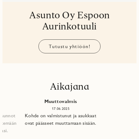
Asunto Oy Espoon
Aurinkotuuli
Tutustu yhtiöön!
Aikajana
Muuttovalmis
17.06.2025
 asunnot
Kohde on valmistunut ja asukkaat
tekemään
ovat päässeet muuttamaan sisään.
asi.​