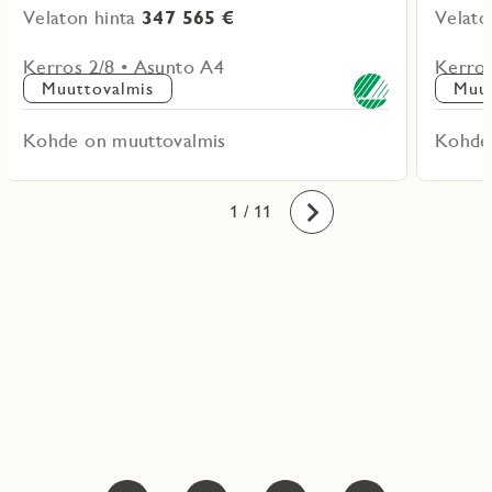
Velaton hinta
347 565 €
Velato
Kerros 2/8 • Asunto A4
Kerros
Muuttovalmis
Muut
Kohde on muuttovalmis
Kohde
10
11
1
2
3
4
5
6
7
8
9
/ 11
Eteenpäin