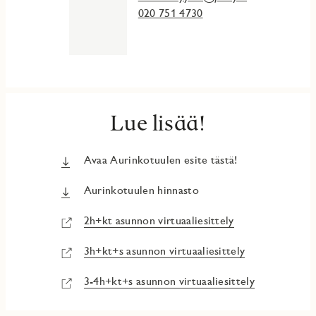
020 751 4730
Huomaathan, että ilmoituksen kuvat ovat visualisointeja ja
valokuvia yhtiön esittelyasunnosta, eivätkä välttämättä
vastaa juuri tämän asunnon pohjakuvaa.
Lue lisää!
Avaa Aurinkotuulen esite tästä!
Aurinkotuulen hinnasto
2h+kt asunnon virtuaaliesittely
3h+kt+s asunnon virtuaaliesittely
3-4h+kt+s asunnon virtuaaliesittely