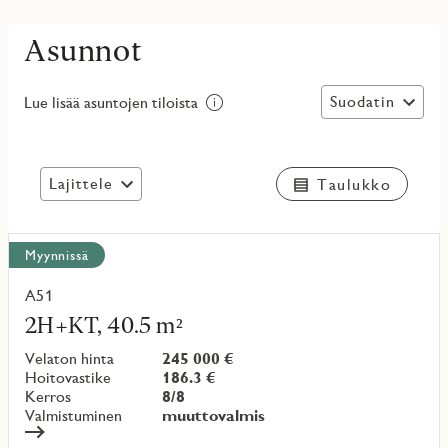
Asunnot
Suodatin
Lue lisää asuntojen tiloista
Lajittele
Taulukko
Näytä
Myynnissä
kaikki
kohteet
A51
Lue
lisää
2H+KT, 40.5 m²
kohteesta
Velaton hinta
245 000 €
Hoitovastike
186.3 €
Kerros
8/8
Valmistuminen
muuttovalmis