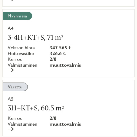
Myynnissä
A4
Lue
lisää
3-4H+KT+S, 71 m²
kohteesta
Velaton hinta
347 565 €
Hoitovastike
326.6 €
Kerros
2/8
Valmistuminen
muuttovalmis
Varattu
A5
Lue
lisää
3H+KT+S, 60.5 m²
kohteesta
Kerros
2/8
Valmistuminen
muuttovalmis