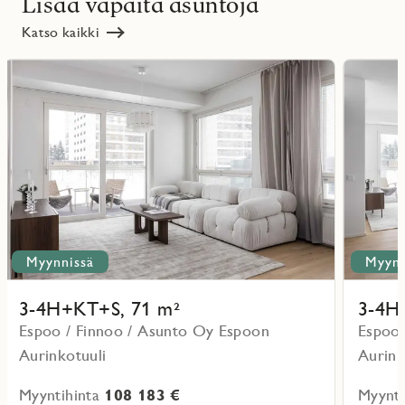
Lisää vapaita asuntoja
Katso kaikki
Lue
Lue
lisää
lisää
ritmarkering
Favoritmarker
kohteesta
kohteesta
Myynnissä
Myynn
3-4H+KT+S, 71 m²
3-4H
Espoo / Finnoo / Asunto Oy Espoon
Espoo 
Aurinkotuuli
Aurink
Myyntihinta
108 183 €
Myynti