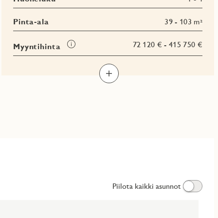
Pinta-ala
39 - 103 m²
Tooltip
72 120 € - 415 750 €
Myyntihinta
Piilota kaikki asunnot