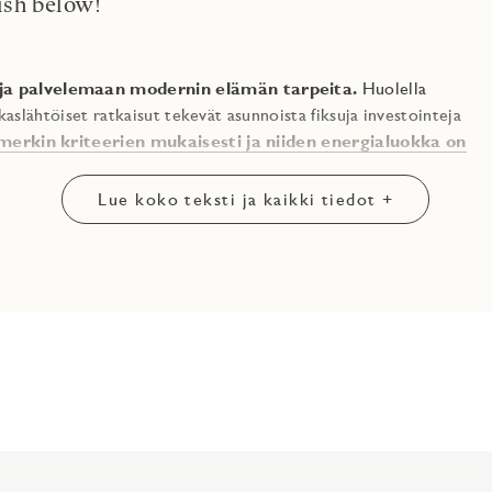
ish below!
ja palvelemaan modernin elämän tarpeita.
Huolella
kaslähtöiset ratkaisut tekevät asunnoista fiksuja investointeja
rkin kriteerien mukaisesti ja niiden energialuokka on
Lue koko teksti ja kaikki tiedot +
siset parvekeliukuovet kuljettavat valon huoneesta toiseen.
ittotilat avautuvat olohuoneisiin ja makuuhuoneet ovat
uoneiden tyylikkäät pilarit.
Vesikiertoinen
ssa linjakkaan yleisilmeen jolloin sisustaminen on
ihtokoneet lämmön talteenotolla.
tsikivisten ikkunalautojen kanssa tyylikkääksi kokonaisuudeksi.
ityiskohtana saarekkeellisten keittotilojen linjakas
unnoissa ainutlaatuiset asuntoa kiertävät katetut ja lasitetut