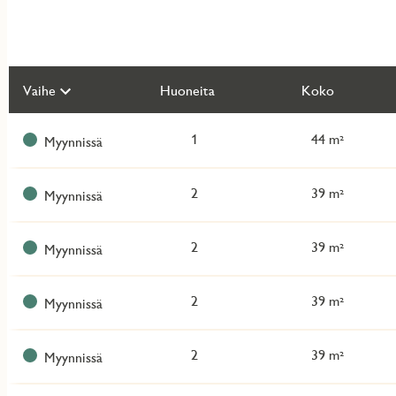
Näytä
Vaihe
Huoneita
Koko
kaikki
kohteet
1
44 m²
Myynnissä
2
39 m²
Myynnissä
2
39 m²
Myynnissä
2
39 m²
Myynnissä
2
39 m²
Myynnissä