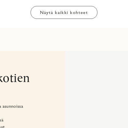
Näytä kaikki kohteet
kotien
a asunnoissa
sä
sut