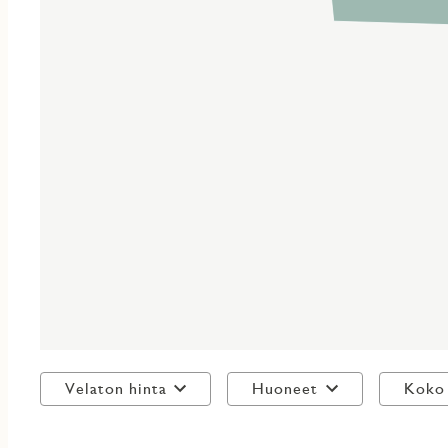
Asunto Oy Espoon Vellamonneito offers timeless homes
area, the 52 stylish apartments feature airy interiors, large w
with light. Residents enjoy high quality materials, private sau
neighborhood. Flexible payment terms and optional land own
sales team and book a private showing!
Velaton hinta
Huoneet
Koko