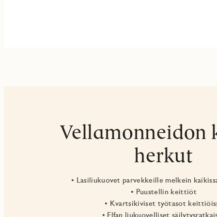
Vellamonneidon 
herkut
• Lasiliukuovet parvekkeille melkein kaikiss
• Puustellin keittiöt
• Kvartsikiviset työtasot keittiöis
• Elfan liukuovelliset säilytysratkai