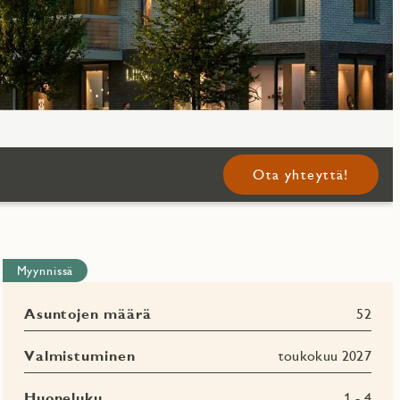
Ota yhteyttä!
Myynnissä
Asuntojen määrä
52
Valmistuminen
toukokuu 2027
Huoneluku
1 - 4