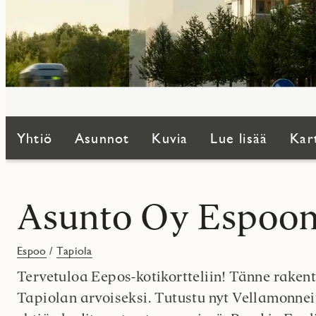
Yhtiö
Asunnot
Kuvia
Lue lisää
Kar
Asunto Oy Espoon
Espoo
/
Tapiola
Tervetuloa Eepos-kotikortteliin! Tänne raken
Tapiolan arvoiseksi. Tutustu nyt Vellamonnei