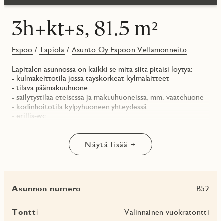
3h+kt+s, 81.5 m²
Espoo
/
Tapiola
/
Asunto Oy Espoon Vellamonneito
Läpitalon asunnossa on kaikki se mitä siitä pitäisi löytyä:
- kulmakeittotila jossa täyskorkeat kylmälaitteet
- tilava päämakuuhuone
- säilytystilaa eteisessä ja makuuhuoneissa, mm. vaatehuone
- kodinhoitotila kylpyhuoneen yhteydessä
- erillis-wc
- lasitettu eteläparveke
Asunto Oy Vellamonneito rakentuu halutulle Tapiolan
Näytä lisää +
alueelle tyylikkääseen uuteen Eepos-kortteliin. Lue lisää:
jmoy.fi/vellamonneito
Everything you could need in a new home: A corner kitchen,
Asunnon numero
B52
spacious master bedroom, ample storage in the hallway and
bedrooms, including a walk-in closet. Bathroom with a
laundry area and a private sauna. The glazed balcony opens
Tontti
Valinnainen vuokratontti
to the south.