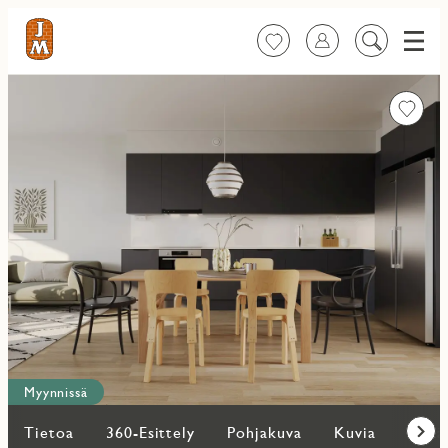
Valik
Suosikit
Kirjaudu sisään
Etsi
sisältöä
Favorit
Myynnissä
Tietoa
360-Esittely
Pohjakuva
Kuvia
Lisää
Eteen