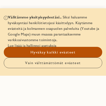
Välitämme yksityisyydestäsi..
Siksi haluamme
hyväksyntäsi henkilötietojesi käsittelyyn. Käytämme
Asunnon pohjakuva
evästeitä ja kolmannen osapuolen palveluita (Youtube ja
Google Maps) muun muassa parantaaksemme
Asunnon pohjakuva
verkkosivustomme toimintoja.
Lue lisää ja hallinnoi asetuksia
Hyväksy kaikki evästeet
Pohjakuva näyttää esimerkiksi huoneiden sijainnin,
yksityiskohdat, ikkunoiden sijoittelun sekä ilmansuunnat.
Vain välttämättömät evästeet
Ota yhteyttä!
Avaa pohjakuva (2)
Avaa
pohjakuv