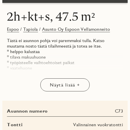
2h+kt+s, 47.5 m²
Espoo
/
Tapiola
/
Asunto Oy Espoon Vellamonneito
Tästä ei asunnon pohja voi paremmaksi tulla. Katso
muutama nosto tästä tilaihmeestä ja totea se itse.
* helppo kalustaa
* tilava makuuhuone
* työpisteelle vaihtoehtoiset paikat
* vaatehuone
* oma sauna
* lasitettu parveke avautuu etelään
Näytä lisää +
Tutustu asunnon virtuaaliesittelyyn sivuillamme!
Asunto Oy Vellamonneito rakentuu halutulle Tapiolan
alueelle tyylikkääseen uuteen Eepos-kortteliin. Lue lisää:
Asunnon numero
C73
jmoy.fi/vellamonneito
Huomaathan, että ilmoituksen kuvat ovat visualisointeja
Tontti
Valinnainen vuokratontti
asunnoista, eivätkä välttämättä vastaa juuri tämän asunnon