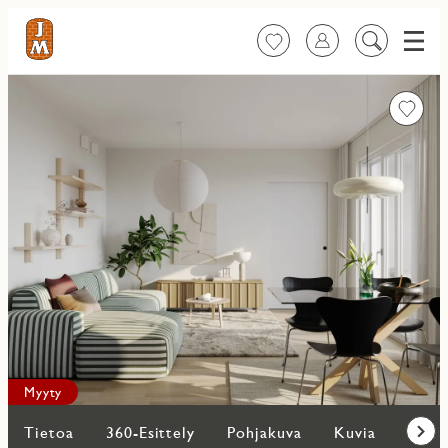
Valik
Suosikit
Kirjaudu sisään
Etsi
sisältöä
Favorit
Myyty
Tietoa
360-Esittely
Pohjakuva
Kuvia
Lisää
Eteen