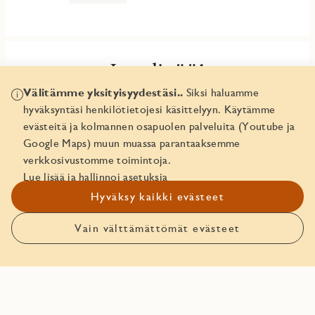
Lue lisää!
Välitämme yksityisyydestäsi..
Siksi haluamme
Avaa Vellamonneidon esite tästä!
hyväksyntäsi henkilötietojesi käsittelyyn. Käytämme
evästeitä ja kolmannen osapuolen palveluita (Youtube ja
Tutustu sisustusvalintoihin!
Google Maps) muun muassa parantaaksemme
verkkosivustomme toimintoja.
Vellamonneidon hinnasto
Lue lisää ja hallinnoi asetuksia
Hyväksy kaikki evästeet
Vain välttämättömät evästeet
Asunnon pohjakuva