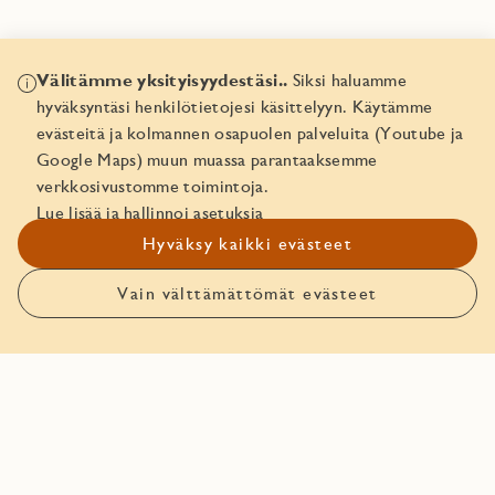
Välitämme yksityisyydestäsi..
Siksi haluamme
hyväksyntäsi henkilötietojesi käsittelyyn. Käytämme
Asunnon pohjakuva
evästeitä ja kolmannen osapuolen palveluita (Youtube ja
Google Maps) muun muassa parantaaksemme
Asunnon pohjakuva
verkkosivustomme toimintoja.
Lue lisää ja hallinnoi asetuksia
Hyväksy kaikki evästeet
Pohjakuva näyttää esimerkiksi huoneiden sijainnin,
yksityiskohdat, ikkunoiden sijoittelun sekä ilmansuunnat.
Vain välttämättömät evästeet
Ota yhteyttä!
Avaa pohjakuva (2)
Avaa
pohjakuv