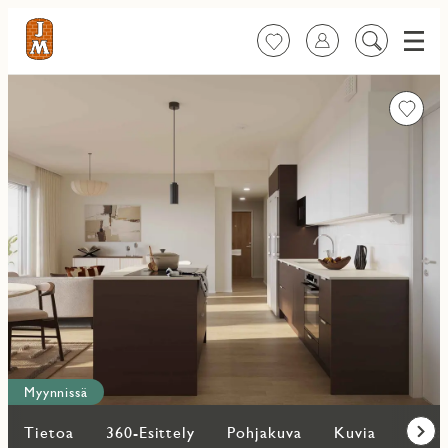
Valik
Suosikit
Kirjaudu sisään
Etsi
sisältöä
Favorit
Myynnissä
Tietoa
360-Esittely
Pohjakuva
Kuvia
Lisää
Eteen