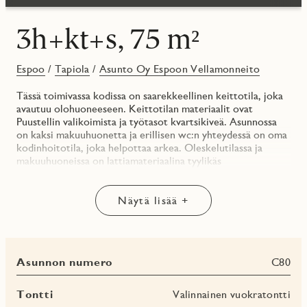
3h+kt+s, 75 m²
Espoo
/
Tapiola
/
Asunto Oy Espoon Vellamonneito
Tässä toimivassa kodissa on saarekkeellinen keittotila, joka
avautuu olohuoneeseen. Keittotilan materiaalit ovat
Puustellin valikoimista ja työtasot kvartsikiveä. Asunnossa
on kaksi makuuhuonetta ja erillisen wc:n yhteydessä on oma
kodinhoitotila, joka helpottaa arkea. Oleskelutilassa ja
makuuhuoneissa on lattiamateriaalina tyylikäs
tammiparketti, säilytysratkaisut toimivaa Elfaa ja
kvartsikiviset ikkunalaudat. Kylpyhuoneen yhteydessä on
ikkunallinen sauna, jossa on ihana rentoutua arjen keskellä.
Näytä lisää +
Lasitetulla terassilla on ihana vilvoitella löylyjen jälkeen.
Terassi avautuu kohti etelää ja sinne käydään kokolasisesta
Profin-liukuovesta.
Asunnon numero
C80
Voit käydä tutustumassa Vellamonneidon asuntoihin ja
liikkua virtuaalisesti asunnon sisällä verkkosivuillamme
jmoy.fi/vellamonneito
Tontti
Valinnainen vuokratontti