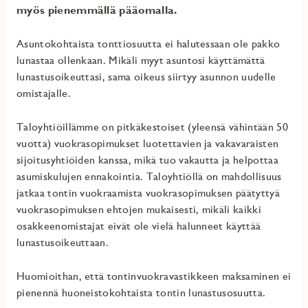
myös pienemmällä pääomalla.
Asuntokohtaista tonttiosuutta ei halutessaan ole pakko
lunastaa ollenkaan. Mikäli myyt asuntosi käyttämättä
lunastusoikeuttasi, sama oikeus siirtyy asunnon uudelle
omistajalle.
Taloyhtiöillämme on pitkäkestoiset (yleensä vähintään 50
vuotta) vuokrasopimukset luotettavien ja vakavaraisten
sijoitusyhtiöiden kanssa, mikä tuo vakautta ja helpottaa
asumiskulujen ennakointia. Taloyhtiöllä on mahdollisuus
jatkaa tontin vuokraamista vuokrasopimuksen päätyttyä
vuokrasopimuksen ehtojen mukaisesti, mikäli kaikki
osakkeenomistajat eivät ole vielä halunneet käyttää
lunastusoikeuttaan.
Huomioithan, että tontinvuokravastikkeen maksaminen ei
pienennä huoneistokohtaista tontin lunastusosuutta.