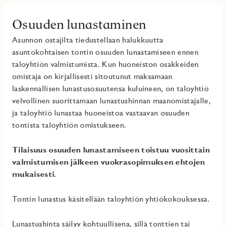
Osuuden lunastaminen
Asunnon ostajilta tiedustellaan halukkuutta
asuntokohtaisen tontin osuuden lunastamiseen ennen
taloyhtiön valmistumista. Kun huoneiston osakkeiden
omistaja on kirjallisesti sitoutunut maksamaan
laskennallisen lunastusosuutensa kuluineen, on taloyhtiö
velvollinen suorittamaan lunastushinnan maanomistajalle,
ja taloyhtiö lunastaa huoneistoa vastaavan osuuden
tontista taloyhtiön omistukseen.
Tilaisuus osuuden lunastamiseen toistuu vuosittain
valmistumisen jälkeen vuokrasopimuksen ehtojen
mukaisesti
.
Tontin lunastus käsitellään taloyhtiön yhtiökokouksessa.
Lunastushinta säilyy kohtuullisena, sillä tonttien tai