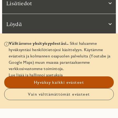
Lisätiedot
Löydä
Välitämme yksityisyydestäsi..
Siksi haluamme
hyväksyntäsi henkilötietojesi käsittelyyn. Käytämme
evästeitä ja kolmannen osapuolen palveluita (Youtube ja
Google Maps) muun muassa parantaaksemme
verkkosivustomme toimintoja.
Lue lisää ja hallinnoi asetuksia
© JM Suomi OY 2026
Hyväksy kaikki evästeet
Yritystunnus 1974161-8
Vain välttämättömät evästeet