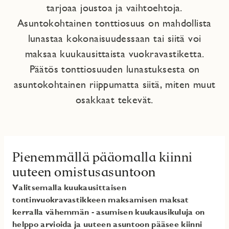
tarjoaa joustoa ja vaihtoehtoja.
Asuntokohtainen tonttiosuus on mahdollista
lunastaa kokonaisuudessaan tai siitä voi
maksaa kuukausittaista vuokravastiketta.
Päätös tonttiosuuden lunastuksesta on
asuntokohtainen riippumatta siitä, miten muut
osakkaat tekevät.
Pienemmällä pääomalla kiinni
uuteen omistusasuntoon
Valitsemalla kuukausittaisen
tontinvuokravastikkeen maksamisen maksat
kerralla vähemmän - asumisen kuukausikuluja on
helppo arvioida ja uuteen asuntoon pääsee kiinni