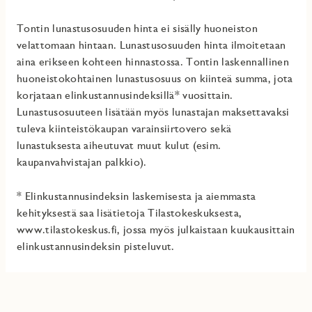
Tontin lunastusosuuden hinta ei sisälly huoneiston
velattomaan hintaan. Lunastusosuuden hinta ilmoitetaan
aina erikseen kohteen hinnastossa. Tontin laskennallinen
huoneistokohtainen lunastusosuus on kiinteä summa, jota
korjataan elinkustannusindeksillä* vuosittain.
Lunastusosuuteen lisätään myös lunastajan maksettavaksi
tuleva kiinteistökaupan varainsiirtovero sekä
lunastuksesta aiheutuvat muut kulut (esim.
kaupanvahvistajan palkkio).
* Elinkustannusindeksin laskemisesta ja aiemmasta
kehityksestä saa lisätietoja Tilastokeskuksesta,
www.tilastokeskus.fi, jossa myös julkaistaan kuukausittain
elinkustannusindeksin pisteluvut.