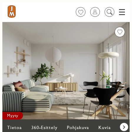
Valik
Suosikit
Kirjaudu sisään
Etsi
sisältöä
Favorit
Myyty
Tietoa
360-Esittely
Pohjakuva
Kuvia
Lisää
Eteen