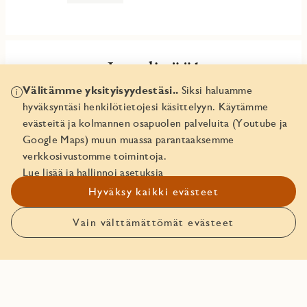
Lue lisää!
Välitämme yksityisyydestäsi..
Siksi haluamme
Avaa Vellamonneidon esite tästä!
hyväksyntäsi henkilötietojesi käsittelyyn. Käytämme
evästeitä ja kolmannen osapuolen palveluita (Youtube ja
Tutustu sisustusvalintoihin!
Google Maps) muun muassa parantaaksemme
verkkosivustomme toimintoja.
Vellamonneidon hinnasto
Lue lisää ja hallinnoi asetuksia
Hyväksy kaikki evästeet
Vain välttämättömät evästeet
Asunnon pohjakuva