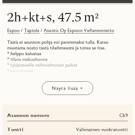
2h+kt+s, 47.5 m²
Espoo
/
Tapiola
/
Asunto Oy Espoon Vellamonneito
Tästä ei asunnon pohja voi paremmaksi tulla. Katso
muutama nosto tästä tilaihmeestä ja totea se itse.
* helppo kalustaa
* tilava makuuhuone
* työpisteelle vaihtoehtoiset paikat
* vaatehuone
* oma sauna
* lasitettu parveke avautuu etelään
Näytä lisää +
Tutustu asunnon virtuaaliesittelyyn sivuillamme!
Asunto Oy Vellamonneito rakentuu halutulle Tapiolan
alueelle tyylikkääseen uuteen Eepos-kortteliin. Lue lisää:
Asunnon numero
C69
jmoy.fi/vellamonneito
Huomaathan, että ilmoituksen kuvat ovat visualisointeja
Tontti
Valinnainen vuokratontti
asunnoista, eivätkä välttämättä vastaa juuri tämän asunnon