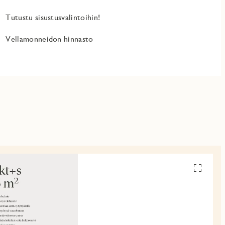
Tutustu sisustusvalintoihin!
Vellamonneidon hinnasto
Avaa
pohjakuv