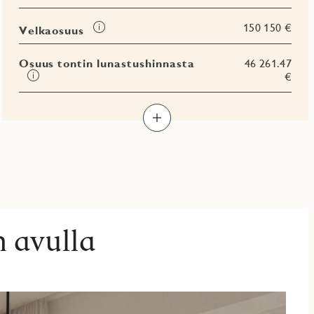
Tooltip
150 150 €
Velkaosuus
Osuus tontin lunastushinnasta
46 261.47
Tooltip
€
n avulla