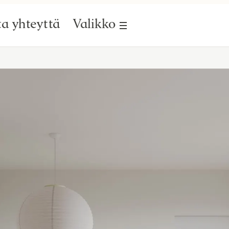
a yhteyttä
Valikko