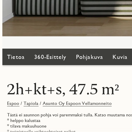
Tietoa
360-Esittely
Pohjakuva
Kuvia
2h+kt+s, 47.5 m²
Espoo
/
Tapiola
/
Asunto Oy Espoon Vellamonneito
Tästä ei asunnon pohja voi paremmaksi tulla. Katso muutama nosto
* helppo kalustaa
* tilava makuuhuone
* työpisteelle vaihtoehtoiset paikat