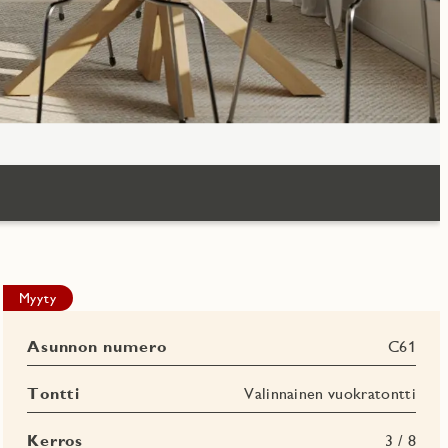
Myyty
Asunnon numero
C61
Tontti
Valinnainen vuokratontti
Kerros
3 / 8