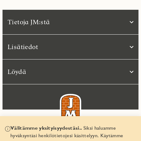
Tietoja JM:stä
Lisätiedot
Löydä
Välitämme yksityisyydestäsi..
Siksi haluamme
hyväksyntäsi henkilötietojesi käsittelyyn. Käytämme
© JM Suomi OY 2026