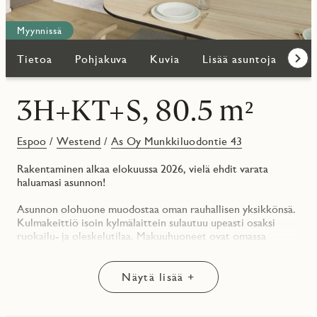
Myynnissä
Tietoa
Pohjakuva
Kuvia
Lisää asuntoja
Kar
Eteen
3H+KT+S, 80.5 m²
Espoo
/
Westend
/
As Oy Munkkiluodontie 43
Rakentaminen alkaa elokuussa 2026, vielä ehdit varata
haluamasi asunnon!
Asunnon olohuone muodostaa oman rauhallisen yksikkönsä.
Kulmakeittiö isoin kylmälaittein sulautuu upeasti osaksi
ruokailu- ja oleskelutilaa. Makuuhuoneet ovat omassa
rauhassaan asunnon eri puolilla. Eteinen hipoo jo
täydellisyyttä. Liukuovikaapistot ja vaatehuone tuovat
toimivuutta ja viimeisteltyä ilmettä. Asunnon ikkunat
Näytä lisää +
avautuvat pohjoiseen ja itään, tuoden asuntoon miellyttävää
luonnonvaloa pitkin päivää. Kylpyhuone saunoineen sekä
erillinen WC takaavat sujuvat aamut ja arjen helppouden.