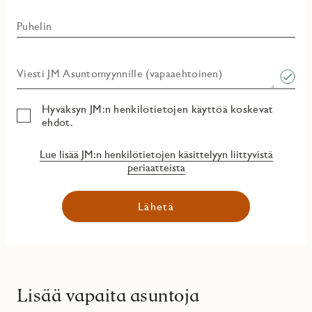
Puhelin
Viesti JM Asuntomyynnille (vapaaehtoinen)​
Hyväksyn JM:n henkilötietojen käyttöä koskevat
ehdot.
Lue lisää JM:n henkilötietojen käsittelyyn liittyvistä
periaatteista
Lähetä
Lisää vapaita asuntoja