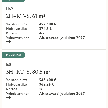
H62
Lue
lisää
2H+KT+S, 61 m²
kohteesta
Velaton hinta
452 600 €
Hoitovastike
274.5 €
Kerros
4/5
Valmistuminen
Alustavasti joulukuu 2027
Myynnissä
I68
Lue
lisää
3H+KT+S, 80.5 m²
kohteesta
Velaton hinta
546 400 €
Hoitovastike
362.25 €
Kerros
1/5
Valmistuminen
Alustavasti joulukuu 2027