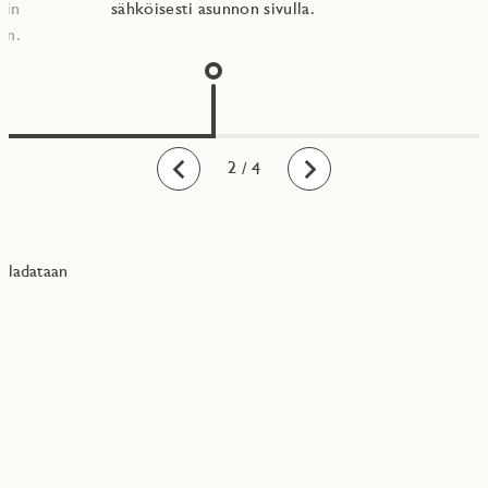
nin
sähköisesti asunnon sivulla.
n.​
1
2
3
4
/ 4
Taaksepäin
Eteenpäin
ladataan