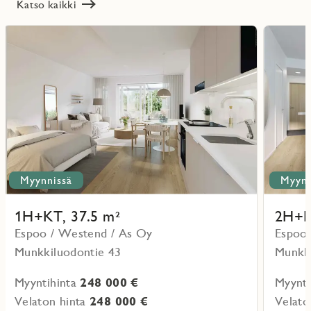
Katso kaikki
Lue
Lue
lisää
lisää
ritmarkering
Favoritmarker
kohteesta
kohteesta
Myynnissä
Myynn
1H+KT, 37.5 m²
2H+K
Espoo / Westend / As Oy
Espoo 
Munkkiluodontie 43
Munkki
Myyntihinta
248 000 €
Myynti
Velaton hinta
248 000 €
Velato