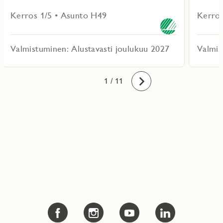
Kerros 1/5 • Asunto H49
Kerros
Valmistuminen: Alustavasti joulukuu 2027
Valmis
10
11
1
2
3
4
5
6
7
8
9
/ 11
Eteenpäin