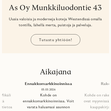
As Oy Munkkiluodontie 43
Uusia valoisia ja moderneja koteja Westendissä omalla
tontilla, lähellä merta, puistoja ja palveluja.
Tutustu yhtiöön!
Aikajana
Ennakkomarkkinoinnissa
Raken
05.03.2026
 Mikäli
Kohde on
Kohde on rakent
ätä
ennakkomarkkinoinnissa. Voit
ovat myynnissä.
t tietoa
varata haluamasi asunnon
kauppakirjat