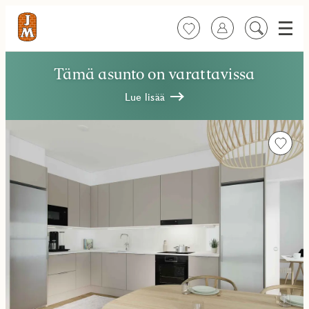
Valik
Suosikit
Kirjaudu sisään
Etsi
sisältöä
Tämä asunto on varattavissa
Lue lisää
Favorit