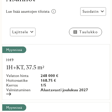
Suodatin
Lue lisää asuntojen tiloista
Lajittele
Taulukko
Näytä
Myynnissä
kaikki
kohteet
H49
Lue
lisää
1H+KT, 37.5 m²
kohteesta
Velaton hinta
248 000 €
Hoitovastike
168.75 €
Kerros
1/5
Valmistuminen
Alustavasti joulukuu 2027
Myynnissä