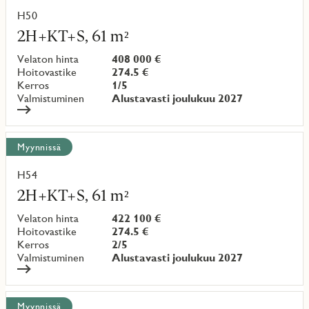
H50
Lue
lisää
2H+KT+S, 61 m²
kohteesta
Velaton hinta
408 000 €
Hoitovastike
274.5 €
Kerros
1/5
Valmistuminen
Alustavasti joulukuu 2027
Myynnissä
H54
Lue
lisää
2H+KT+S, 61 m²
kohteesta
Velaton hinta
422 100 €
Hoitovastike
274.5 €
Kerros
2/5
Valmistuminen
Alustavasti joulukuu 2027
Myynnissä