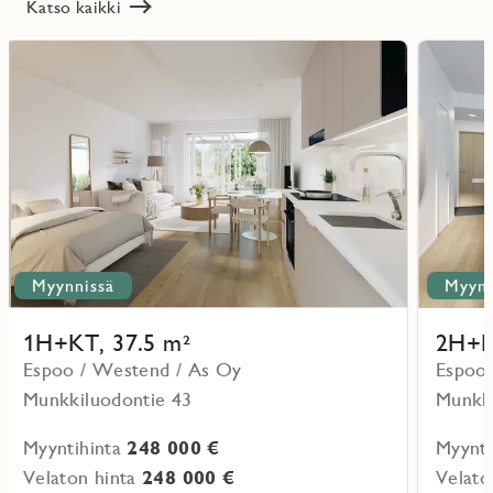
Katso kaikki
Lue
Lue
lisää
lisää
ritmarkering
Favoritmarker
kohteesta
kohteesta
Myynnissä
Myynn
1H+KT, 37.5 m²
2H+K
Espoo / Westend / As Oy
Espoo 
Munkkiluodontie 43
Munkki
Myyntihinta
248 000 €
Myynti
Velaton hinta
248 000 €
Velato