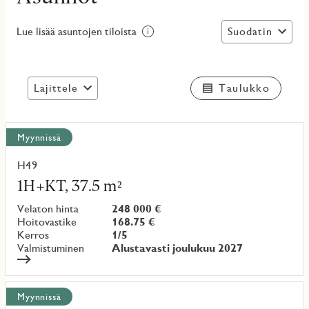
Suodatin
Lue lisää asuntojen tiloista
Lajittele
Taulukko
Näytä
Myynnissä
kaikki
kohteet
H49
Lue
lisää
1H+KT, 37.5 m²
kohteesta
Velaton hinta
248 000 €
Hoitovastike
168.75 €
Kerros
1/5
Valmistuminen
Alustavasti joulukuu 2027
Myynnissä