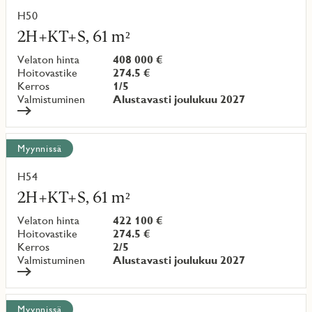
H50
Lue
lisää
2H+KT+S, 61 m²
kohteesta
Velaton hinta
408 000 €
Hoitovastike
274.5 €
Kerros
1/5
Valmistuminen
Alustavasti joulukuu 2027
Myynnissä
H54
Lue
lisää
2H+KT+S, 61 m²
kohteesta
Velaton hinta
422 100 €
Hoitovastike
274.5 €
Kerros
2/5
Valmistuminen
Alustavasti joulukuu 2027
Myynnissä