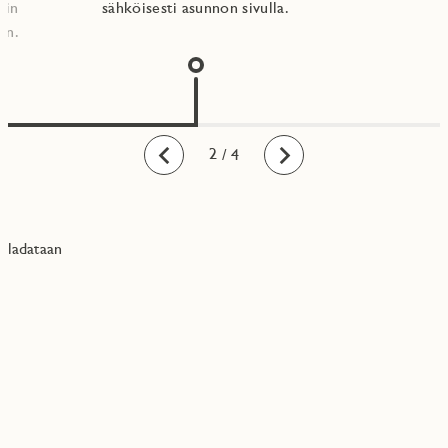
nin
sähköisesti asunnon sivulla.
n.​
1
2
3
4
/ 4
Taaksepäin
Eteenpäin
ladataan