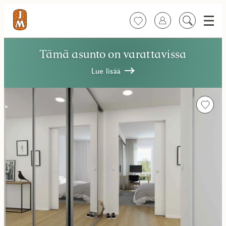
Valik
Suosikit
Kirjaudu sisään
Etsi
sisältöä
Tämä asunto on varattavissa
Lue lisää
Favorit