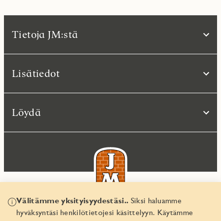
Tietoja JM:stä
Lisätiedot
Löydä
Välitämme yksityisyydestäsi..
Siksi haluamme
hyväksyntäsi henkilötietojesi käsittelyyn. Käytämme
© JM Suomi OY 2026