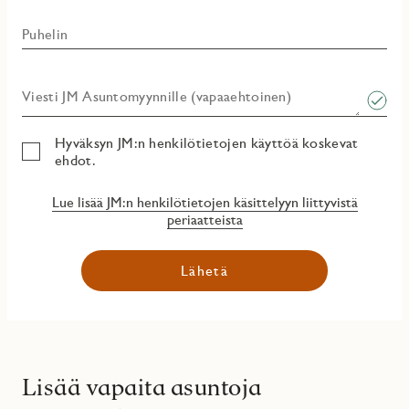
Puhelin
Viesti JM Asuntomyynnille (vapaaehtoinen)​
Hyväksyn JM:n henkilötietojen käyttöä koskevat
ehdot.
Lue lisää JM:n henkilötietojen käsittelyyn liittyvistä
periaatteista
Lähetä
Lisää vapaita asuntoja