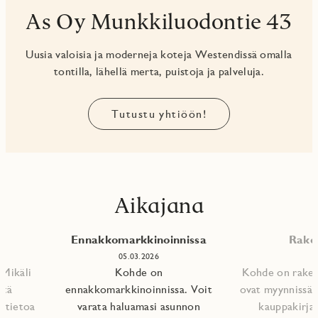
As Oy Munkkiluodontie 43
Uusia valoisia ja moderneja koteja Westendissä omalla
tontilla, lähellä merta, puistoja ja palveluja.
Tutustu yhtiöön!
Aikajana
Ennakkomarkkinoinnissa
Raken
05.03.2026
 Mikäli
Kohde on
Kohde on rakent
ätä
ennakkomarkkinoinnissa. Voit
ovat myynnissä.
t tietoa
varata haluamasi asunnon
kauppakirjat