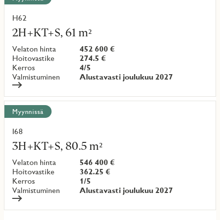
H62
Lue
lisää
2H+KT+S, 61 m²
kohteesta
Velaton hinta
452 600 €
Hoitovastike
274.5 €
Kerros
4/5
Valmistuminen
Alustavasti joulukuu 2027
Myynnissä
I68
Lue
lisää
3H+KT+S, 80.5 m²
kohteesta
Velaton hinta
546 400 €
Hoitovastike
362.25 €
Kerros
1/5
Valmistuminen
Alustavasti joulukuu 2027