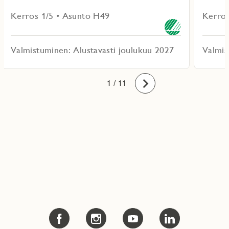
Kerros 1/5 • Asunto H49
Kerros
Valmistuminen: Alustavasti joulukuu 2027
Valmis
10
11
1
2
3
4
5
6
7
8
9
/ 11
Eteenpäin