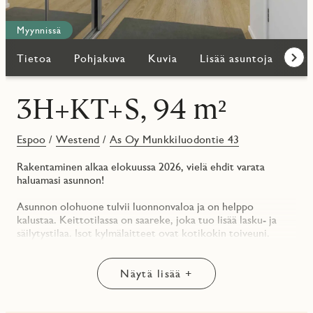
Myynnissä
Tietoa
Pohjakuva
Kuvia
Lisää asuntoja
Kar
Eteen
3H+KT+S, 94 m²
Espoo
/
Westend
/
As Oy Munkkiluodontie 43
Rakentaminen alkaa elokuussa 2026, vielä ehdit varata
haluamasi asunnon!
Asunnon olohuone tulvii luonnonvaloa ja on helppo
kalustaa. Keittotilassa on saareke, joka tuo lisää lasku- ja
säilytystilaa. Isot kylmälaitteet ovat kotikokin toiveuni.
Ruokapöydälle on mietitty oma selkeä paikkansa.
Päämakuuhuoneessa ja eteisessä on ruhtinaallisesti
säilytystilaa, liukuovet pitävät kodin järjestyksessä ja luovat
Näytä lisää +
linjakkaan ilmeen. Kylpyhuone ja sauna on osa arjen
hyvinvointia. Eteisen yhteydessä erillinen WC, totta kai.
Länsiparvekkeen lasitus pidentää parvekkeen käyttökautta ja